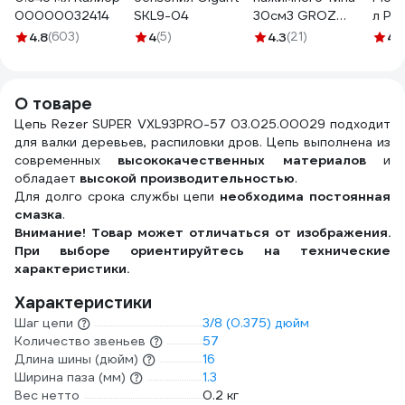
00000032414
SKL9-04
30см3 GROZ
л PA
GR43100 - G6P
850
4.8
(603)
4
(5)
4.3
(21)
4.
О товаре
Цепь Rezer SUPER VXL93PRO-57 03.025.00029 подходит
для валки деревьев, распиловки дров. Цепь выполнена из
современных
высококачественных материалов
и
обладает
высокой производительностью
.
Для долго срока службы цепи
необходима постоянная
смазка
.
Внимание! Товар может отличаться от изображения.
При выборе ориентируйтесь на технические
характеристики.
Характеристики
Шаг цепи
3/8 (0.375) дюйм
Количество звеньев
57
Длина шины (дюйм)
16
Ширина паза (мм)
1.3
Вес нетто
0.2 кг