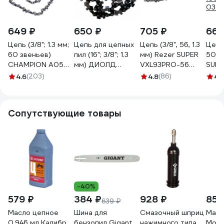
649 ₽
650 ₽
705 ₽
660
Цепь (3/8"; 1.3 мм;
Цепь для цепных
Цепь (3/8", 56, 1.3
Цепь 
60 звеньев)
пил (16"; 3/8"; 1.3
мм) Rezer SUPER
50 з
CHAMPION A050-
мм) ДИОЛД
VXL93PRO-56
SUPE
VS-60E
90060004
03.025.00028
50 S
4.6
(203)
4.8
(86)
4.
03.0
Сопутствующие товары
-40%
579 ₽
384 ₽
928 ₽
859
639 ₽
Масло цепное
Шина для
Смазочный шприц
Масл
0.946 мл Калибр
бензопил Gigant
нажимного типа
Motio