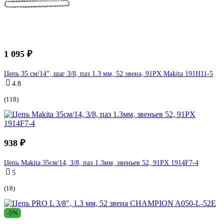
1 095 ₽
Цепь 35 см/14", шаг 3/8, паз 1.3 мм, 52 звена, 91PX Makita 191H11-5
4.8
(118)
938 ₽
Цепь Makita 35см/14, 3/8, паз 1.3мм, звеньев 52, 91PX 1914F7-4
5
(18)
-5%