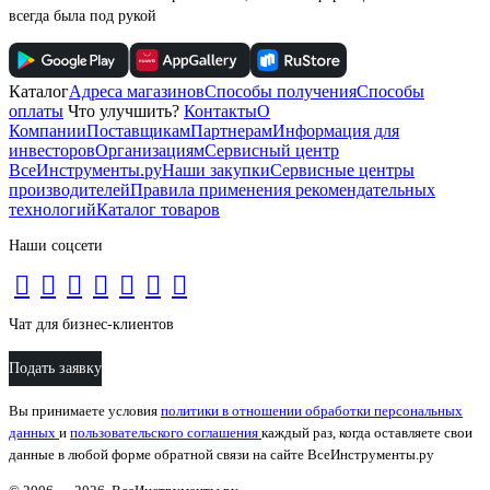
всегда была под рукой
Каталог
Адреса магазинов
Способы получения
Способы
оплаты
Что улучшить?
Контакты
О
Компании
Поставщикам
Партнерам
Информация для
инвесторов
Организациям
Сервисный центр
ВсеИнструменты.ру
Наши закупки
Сервисные центры
производителей
Правила применения рекомендательных
технологий
Каталог товаров
Наши соцсети
Чат для бизнес-клиентов
Подать заявку
Вы принимаете условия
политики в отношении обработки персональных
данных
и
пользовательского соглашения
каждый раз, когда оставляете свои
данные в любой форме обратной связи на сайте ВсеИнструменты.ру