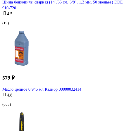
Шина бензопилы сварная (14"/35 см, 3/8", 1.3 мм, 50 звеньев) DDE
910-720
4.5
(19)
579 ₽
Масло цепное 0.946 мл Калибр 00000032414
4.8
(603)