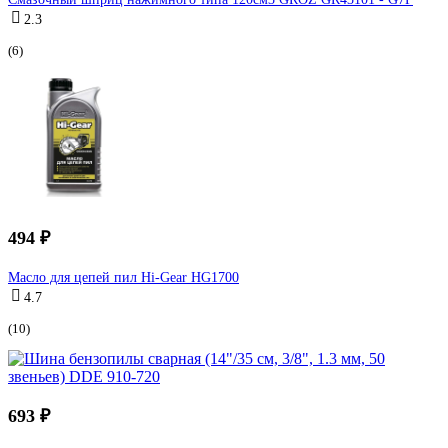
2.3
(6)
494 ₽
Масло для цепей пил Hi-Gear HG1700
4.7
(10)
693 ₽