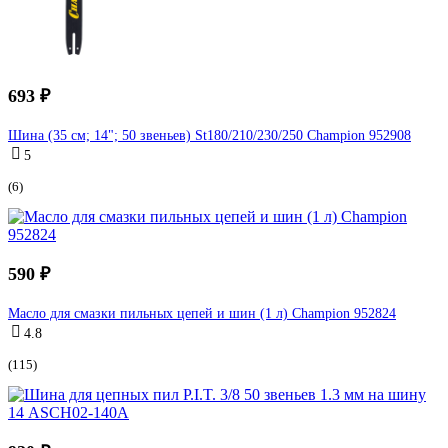
693 ₽
Шина (35 см; 14"; 50 звеньев) St180/210/230/250 Champion 952908
5
(6)
590 ₽
Масло для смазки пильных цепей и шин (1 л) Champion 952824
4.8
(115)