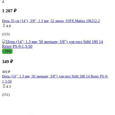
1 207 ₽
Цепь 35 см (14"), 3/8", 1.3 мм, 52 звена, 91PX Makita 196212-2
4.8
(123)
-29%
349 ₽
494 ₽
Цепь (14"; 1.3 мм; 50 звеньев; 3/8") для пил Stihl 180 14 Rezer PS-9-
1,3-50
4.3
(151)