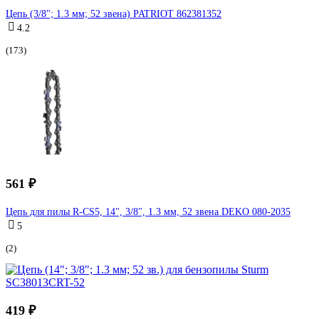
Цепь (3/8"; 1.3 мм; 52 звена) PATRIOT 862381352
4.2
(173)
561 ₽
Цепь для пилы R-CS5, 14", 3/8", 1.3 мм, 52 звена DEKO 080-2035
5
(2)
419 ₽