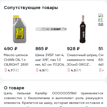
Сопутствующие товары
490 ₽
865 ₽
928 ₽
515
Масло цепное
Шина ЗУБР тип 4,
Смазочный шприц
Смаз
CHAIN OIL 1 л
шаг 3/8", паз 1.3
нажимного типа
650 
OILRIGHT 2691
мм, 40 см 70204-
30см3 GROZ
4410
40
GR43100 - G6P
4.7
(52)
4.9
(9)
4.3
(21)
4.
О товаре
Цепь пильная Калибр 00000051941 применяется
совместно с бензопилами и выполняет роль режущего
элемента. Крепится на шину, которая является остовом и