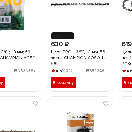
до -8%
630 ₽
619
 3/8"; 1.3 мм; 56
Цепь PRO L 3/8", 1.3 мм, 56
Цепь 
) CHAMPION A050-
звена CHAMPION A050-L-
паз 1
56E
703
)
4.8
(404)
4.
15083038
15852346
ну
В корзину
В к