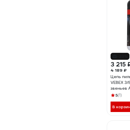
-23%
3 215 
4 189 ₽
Цепь пил
VEBEX 3/8
звеньев 
5
(1)
В корзи