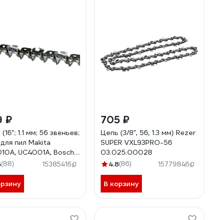
9 ₽
705 ₽
(16"; 1.1 мм; 56 звеньев;
Цепь (3/8", 56, 1.3 мм) Rezer
 для пил Makita
SUPER VXL93PRO-56
10A, UC4001A, Bosch
03.025.00028
r SGS-9-1,1-56
5
(88)
4.8
(86)
15385416
15779846
15.00090
орзину
В корзину