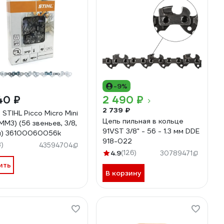
-9%
40 ₽
2 490 ₽
2 739 ₽
 STIHL Picco Micro Mini
Цепь пильная в кольце
MM3) (56 звеньев, 3/8,
91VST 3/8" - 56 - 1.3 мм DDE
мм) 36100060056k
918-022
3)
43594704
4.9
(126)
30789471
ить
В корзину