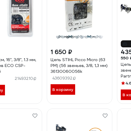
-
1 650 ₽
43
550 
, 16", 3/8", 1.3 мм,
Цепь STIHL Picco Micro (63
Цепь 
ев ECO CSP-
PM) (56 звеньев, 3/8, 1,3 мм)
звень
6
36130060056k
Part
)
43609392
21493210
137,
4.
1,3-5
В корзину
ну
В к