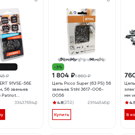
до -14%
-3%
1 804 ₽
76
45 ₽
1 860 ₽
ERT 91VSE-56E
Цепь Picco Super (63 PS) 56
Цепь
мм, 56 звеньев
звеньев Stihl 3617-006-
элект
 Patriot
0056
мм v
6
4.8
(252)
4.
33437694
29144546
ну
Купить
В к