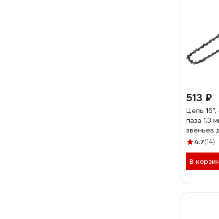
513 ₽
Цепь 16"
паза 1.3 м
звеньев 
ЛОМ 520
4.7
(14)
В корзи