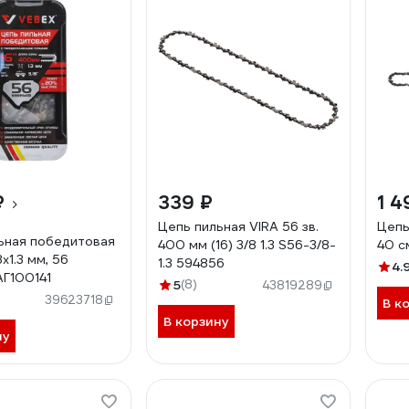
₽
339 ₽
1 4
Цепь пильная VIRA 56 зв.
Цепь
ьная победитовая
400 мм (16) 3/8 1.3 S56-3/8-
40 с
x1.3 мм, 56
1.3 594856
4.
АГ100141
5
(8)
43819289
39623718
В к
В корзину
ну