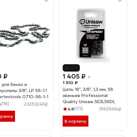
-7%
0 ₽
1 405 ₽
1 510 ₽
 для бензо и
Цепь 16", 3/8", 1,3 мм, 56
ропилы 3/8", LP 56-1.1
звеньев Professional
ertextools 0710-56-1-1
Quality Unisaw SE3L56DL
5
(118)
23253243
4.8
(173)
15929414
орзину
В корзину