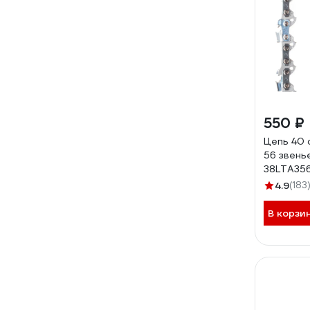
550 ₽
Цепь 40 см
56 звень
38LTA35
4.9
(183
В корзи