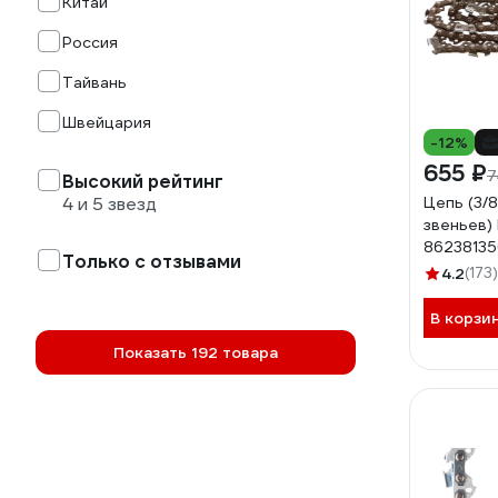
Китай
Россия
Тайвань
Швейцария
-12%
655 ₽
7
Высокий рейтинг
4 и 5 звезд
Цепь (3/8"
звеньев)
86238135
Только с отзывами
4.2
(173)
В корзи
Показать 192 товара