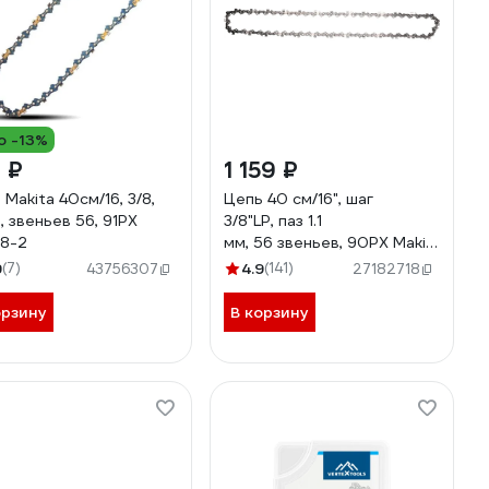
о -13%
 ₽
1 159 ₽
 Makita 40см/16, 3/8,
Цепь 40 см/16", шаг
, звеньев 56, 91PX
3/8"LP, паз 1.1
F8-2
мм, 56 звеньев, 90PX Makita
191H03-4
9
(7)
4.9
(141)
43756307
27182718
орзину
В корзину