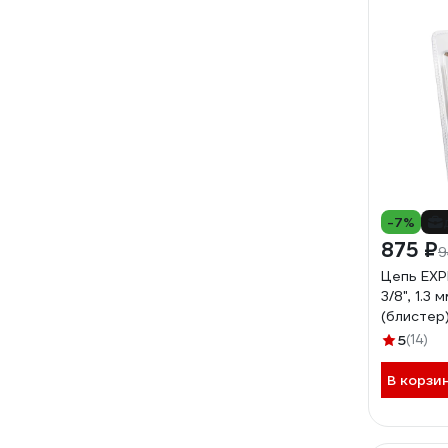
-7%
875 ₽
9
Цепь EXP
3/8", 1.3 
(блистер)
86235135
5
(14)
В корзи