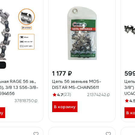
0%
1 177 ₽
59
ная RAGE 56 зв.,
Цепь 56 звеньев МОS-
Цепь 
), 3/8 1.3 S56-3/8-
DISTAR MS-CHAIN5611
3/8")
 594656
UC40
4.7
(23)
21374242
Reze
4.
37818750
03.0
В корзину
ну
В к