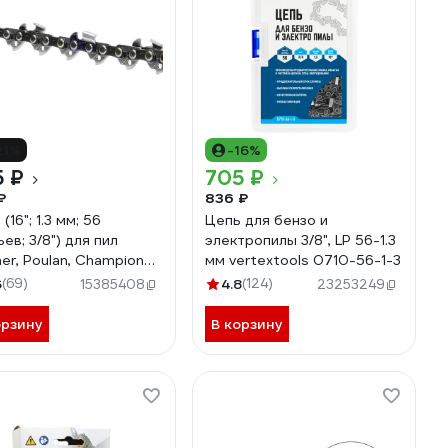
21%
-16%
5 ₽
705 ₽
₽
836 ₽
(16"; 1.3 мм; 56
Цепь для бензо и
ев; 3/8") для пил
электропилы 3/8", LP 56-1.3
ner, Poulan, Champion
мм vertextools 0710-56-1-3
142,240 16 Rezer PS-9-
6
(69)
4.8
(124)
15385408
23253249
6
орзину
В корзину