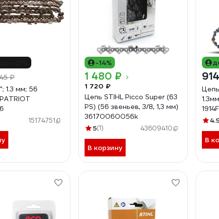
до -21%
-14%
д
1 480 ₽
914
45 ₽
1 720 ₽
; 1.3 мм; 56
Цепь
Цепь STIHL Picco Super (63
 PATRIOT
1.3мм
PS) (56 звеньев, 3/8, 1,3 мм)
6
1914
36170060056k
4.
15174751
5
(1)
43609410
ну
В к
В корзину