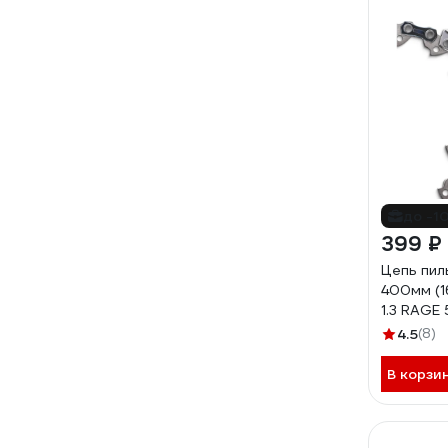
до -1
399 ₽
Цепь пиль
400мм (16
1.3 RAGE
4.5
(8)
В корзи