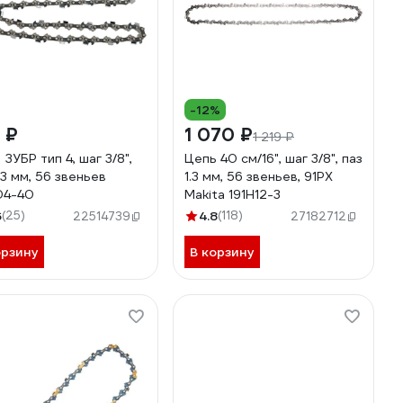
-12%
 ₽
1 070 ₽
1 219 ₽
ЗУБР тип 4, шаг 3/8",
Цепь 40 см/16", шаг 3/8", паз
.3 мм, 56 звеньев
1.3 мм, 56 звеньев, 91PX
04-40
Makita 191H12-3
6
(25)
4.8
(118)
22514739
27182712
орзину
В корзину