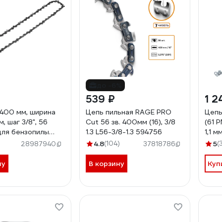
до -6%
539 ₽
1 2
, 400 мм, ширина
Цепь пильная RAGE PRO
Цепь
м, шаг 3/8", 56
Cut 56 зв. 400мм (16), 3/8
(61 P
для бензопилы
1.3 L56-3/8-1.3 594756
1,1 
8281
4.8
(104)
5
(
28987940
37818786
ну
В корзину
Куп