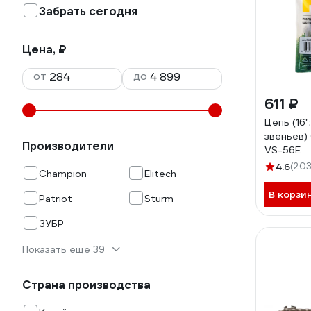
Забрать сегодня
Цена, ₽
от
до
611 ₽
Цепь (16";
звеньев
Производители
VS-56E
4.6
(203
Champion
Elitech
В корзи
Patriot
Sturm
ЗУБР
Показать еще 39
Страна производства