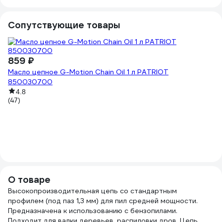
Сопутствующие товары
859 ₽
Масло цепное G-Motion Chain Oil 1 л PATRIOT
850030700
4.8
(47)
6
Ши
9
(9
О товаре
Высокопроизводительная цепь со стандартным
профилем (под паз 1,3 мм) для пил средней мощности.
Предназначена к использованию с бензопилами.
Подходит для валки деревьев, распиловки дров. Цепь