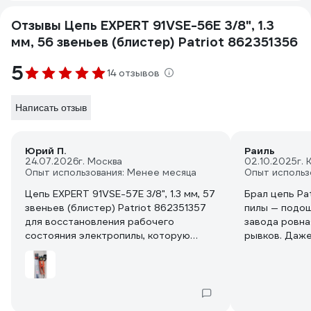
Отзывы Цепь EXPERT 91VSE-56E 3/8", 1.3
мм, 56 звеньев (блистер) Patriot 862351356
5
14 отзывов
Написать отзыв
Юрий П.
Раиль
24.07.2026
г. Москва
02.10.2025
г. 
Опыт использования: Менее месяца
Опыт использ
Цепь EXPERT 91VSE-57E 3/8", 1.3 мм, 57
Брал цепь Pa
звеньев (блистер) Patriot 862351357
пилы — подош
для восстановления рабочего
завода ровная
состояния электропилы, которую
рывков. Даже
давно похоронил. Теперь старушка
древесине ид
опять в строю.
чистая, без "
пару минут, 
За такую цен
буду брать е