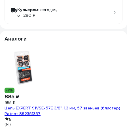
Курьером:
сегодня,
от 290 ₽
Аналоги
7
-7%
885 ₽
Пи
955 ₽
Цепь EXPERT 91VSE-57E 3/8", 1.3 мм, 57 звеньев (блистер)
(3
Patriot 862351357
5
(14)