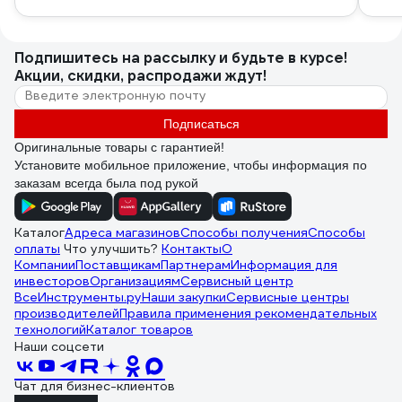
Подпишитесь
на рассылку
и будьте в курсе!
Акции, скидки, распродажи ждут!
Подписаться
Оригинальные товары с гарантией!
Установите мобильное приложение, чтобы информация по
заказам всегда была под рукой
Каталог
Адреса магазинов
Способы получения
Способы
оплаты
Что улучшить?
Контакты
О
Компании
Поставщикам
Партнерам
Информация для
инвесторов
Организациям
Сервисный центр
ВсеИнструменты.ру
Наши закупки
Сервисные центры
производителей
Правила применения рекомендательных
технологий
Каталог товаров
Наши соцсети
Чат для бизнес-клиентов