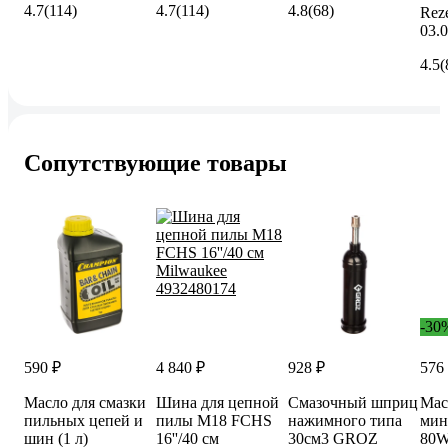
4.7
(114)
4.7
(114)
4.8
(68)
Rez
03.
4.5
(
Сопутствующие товары
-30
590 ₽
4 840 ₽
928 ₽
576
Масло для смазки
Шина для цепной
Смазочный шприц
Мас
пильных цепей и
пилы M18 FCHS
нажимного типа
мин
шин (1 л)
16''/40 см
30см3 GROZ
80W