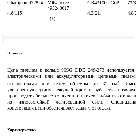
Champion 952824
Milwaukee
GR43100 - G6P
73/8
4932480174
4.8
(115)
4.3
(21)
4.8
(
5
(1)
О товаре
Цепь пильная в кольце 90SG DDE 249-273 используется 
электрическими или аккумуляторными цепными пилами
3
оснащенными двигателем объемом до 35 см
. Имее
увеличенную длину режущей кромки зуба, что позволяе
производить большее количество заточек. Зубья изготовле
из износостойкой легированной стали. Специальна
конструкция цепи обеспечивает защиту от отдачи.
Характеристики