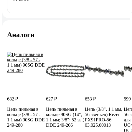
Аналоги
682 ₽
627 ₽
653 ₽
599
Цепь пильная в
Цепь пильная в
Цепь (3/8", 1.1 мм,
Цепь
кольце (3/8 - 57 -
кольце 90SG (14";
56 звеньев) Rezer
56 з
1,1 мм) 90SG DDE
1.1 мм; 3/8"; 52 зв.)
PX91PRO-56
для
249-280
DDE 249-266
03.025.00013
UC4
UC4