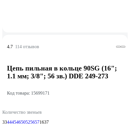
4.7
114 отзывов
Цепь пильная в кольце 90SG (16";
1.1 мм; 3/8"; 56 зв.) DDE 249-273
Код товара: 15699171
Количество звеньев
33
44
45
46
50
52
56
57
1637