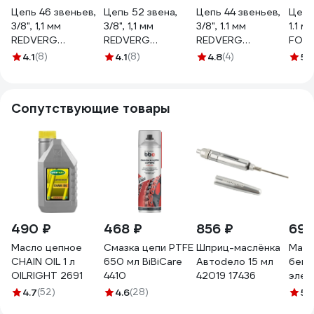
Цепь 46 звеньев,
Цепь 52 звена,
Цепь 44 звеньев,
Цепь 
3/8", 1,1 мм
3/8", 1,1 мм
3/8", 1.1 мм
1.1 м
REDVERG
REDVERG
REDVERG
FOP
5024976
5024979
00006691176
Milw
4.1
(8)
4.1
(8)
4.8
(4)
5
(
4932
Сопутствующие товары
490 ₽
468 ₽
856 ₽
696
Масло цепное
Смазка цепи PTFE
Шприц-маслёнка
Масл
CHAIN OIL 1 л
650 мл BiBiCare
Автоdело 15 мл
бенз
OILRIGHT 2691
4410
42019 17436
элек
мине
4.7
(52)
4.6
(28)
5
(
канис