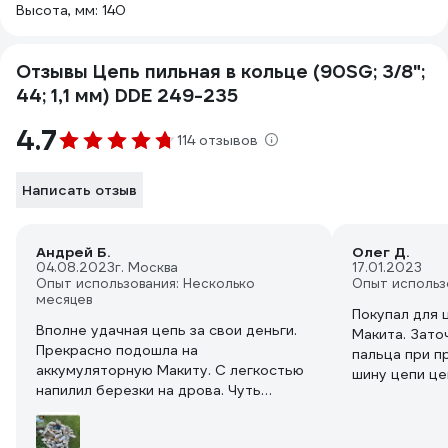
Высота, мм: 140
Отзывы Цепь пильная в кольце (90SG; 3/8";
44; 1,1 мм) DDE 249-235
4.7
114 отзывов
Написать отзыв
Андрей Б.
Олег Д.
04.08.2023
г. Москва
17.01.2023
Опыт использования: Несколько
Опыт использ
месяцев
Покупал для 
Вполне удачная цепь за свои деньги.
Макита. Зато
Прекрасно подошла на
пальца при п
аккумуляторную Макиту. С легкостью
шину цепи це
напилил березки на дрова. Чуть
не много, но 
подтянул только после 30 распилов и
Пилит быстро
дальше все норм, не ослабла.
Зуб длинный,