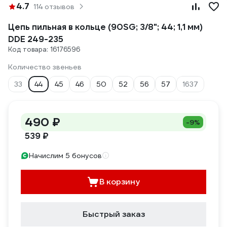
4.7
114 отзывов
Цепь пильная в кольце (90SG; 3/8"; 44; 1,1 мм)
DDE 249-235
Код товара: 16176596
Количество звеньев
33
44
45
46
50
52
56
57
1637
490 ₽
-9%
539 ₽
Начислим 5 бонусов
В корзину
Быстрый заказ