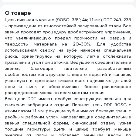
ВМП
О товаре
Цепь пильная в кольце (90SG; 3/8"; 44; 1,1 мм) DDE 249-235
- произведена из износостойкой легированной стали. Все
звенья проходят процедуру дробеструйного упрочнения,
что увеличивающую предел прочности на разрыв и
твердость материала на 20-30%. Для удобства
использования сверху на зубе нанесена специальная
риска, ориентируясь на которую, легче отслеживать
правильный угол при заточке. Ведущие и соединительные
звенья, благодаря тщательно разработанным
особенностям конструкции в виде отверстий и канавок,
участвуют в процессе смазки всех подвижных деталей
цепи и шины и обеспечивают более равномерное
распределение масла по всем местам трения.
Все цепи DDE имеют особую конструкцию звеньев для
снижения вибрации и отдачи. Пильная цепь DDE 90SG с
узким пазом 1,1 мм, режущие зубья имеют боковую грань с
двойным рабочим углом, направляющие соединительные
звенья специальной формы, снижающей отдачу, узкая
толщина гарнитуры (цепи и шины) требует меньше
энергии от пилы и обладает меньшим весом по