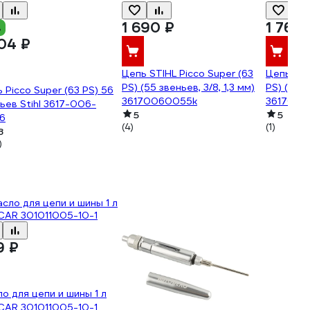
1 690 ₽
1 760 
%
804 ₽
Цепь STIHL Picco Super (63
Цепь STI
PS) (55 звеньев, 3/8, 1,3 мм)
PS) (57 з
 Picco Super (63 PS) 56
36170060055k
3617006
ьев Stihl 3617-006-
5
5
6
(4)
(1)
8
)
9 ₽
о для цепи и шины 1 л
CAR 301011005-10-1