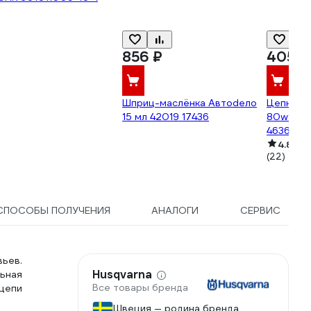
856 ₽
405 ₽
Шприц-маслёнка Автоdело
Цепное м
15 мл 42019 17436
80w90 AP
4636458
4.8
(22)
СПОСОБЫ ПОЛУЧЕНИЯ
АНАЛОГИ
СЕРВИС
ьев.
Husqvarna
ьная
Все товары бренда
цепи
Швеция — родина бренда