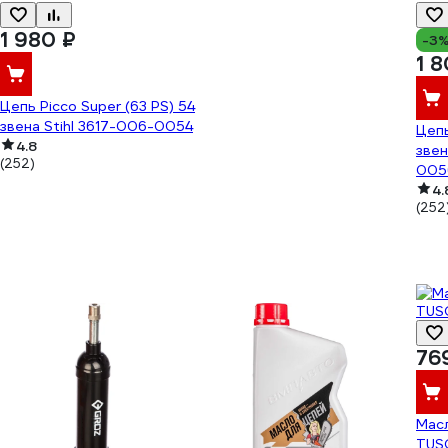
1 980 ₽
-3
1 
Цепь Picco Super (63 PS) 54
звена Stihl 3617-006-0054
Цепь
4.8
звен
(252)
005
4.
(252
76
Масл
TUS