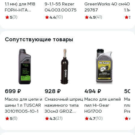
1.1 мм) для M18
9-1.1-55 Rezer
GreenWorks 40 см
40см/
FOPH-HTA
04.003.00075
29767
1.1мм
Milwaukee
90PX
5
(3)
4.4
(10)
4.9
(41)
5
(1
4932471329
Сопутствующие товары
699 ₽
928 ₽
494 ₽
505
Масло для цепи и
Смазочный шприц
Масло для цепей
Масл
шины 1 л TUSCAR
нажимного типа
пил Hi-Gear
плас
301011005-10-1
30см3 GROZ
HG1700
Prem
GR43100 - G6P
смаз
5
(6)
4.3
(21)
4.7
(10)
4.
C110