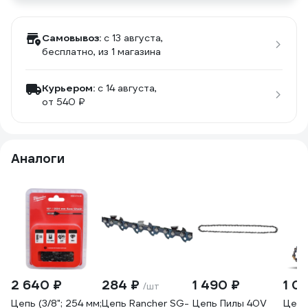
Самовывоз:
c 13 августа,
бесплатно
, из 1 магазина
Курьером:
c 14 августа,
от 540 ₽
Аналоги
2 640 ₽
284 ₽
1 490 ₽
1 0
/шт
Цепь (3/8"; 254 мм;
Цепь Rancher SG-
Цепь Пилы 40V
Цепь