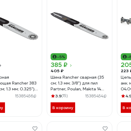
-5%
-
385 ₽
20
405 ₽
223 
рная
Шина Rancher сварная (35
Цепь
ющая Rancher 383
см; 1.3 мм; 3/8") для пил
акк.
см; 1.3 мм; 0.325")
Partner, Poulan, Makita 14
04.
ых пил Rezer
Rezer 04.001.00001
3.9
(15)
4.
15385456
15385454
00003
ну
В корзину
В к