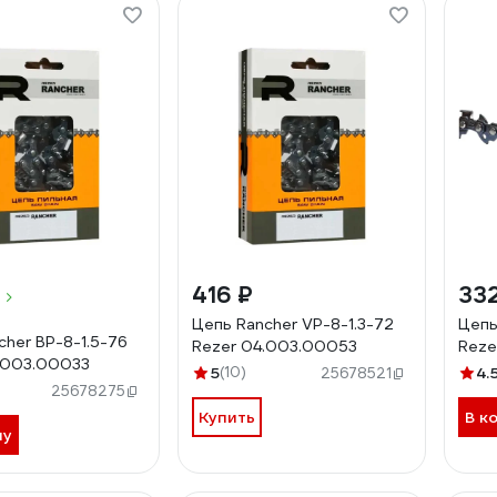
416 ₽
33
Цепь Rancher VP-8-1.3-72
Цепь
cher BP-8-1.5-76
Rezer 04.003.00053
Reze
.003.00033
5
(10)
4.
25678521
25678275
Купить
В к
ну