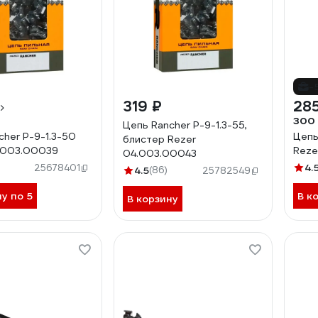
-
319 ₽
285
300
Цепь Rancher P-9-1.3-55,
cher P-9-1.3-50
Цепь
блистер Rezer
.003.00039
Reze
04.003.00043
4.
25678401
4.5
(86)
25782549
ну по 5
В к
В корзину