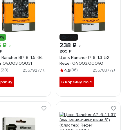
9%
-10%
 ₽
238 ₽
₽
265 ₽
 Rancher BP-8-1.5-64
Цепь Rancher P-9-1.3-52
r 04.003.00031
Rezer 04.003.00040
3
(28)
4.5
(86)
25679277
25678377
орзину
В корзину по 5