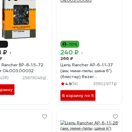
12%
-10%
3 ₽
240 ₽
₽
266 ₽
 Rancher BP-8-1.5-72
Цепь Rancher AP-6-1.1-37
r 04.003.00032
(акк. мини-пилы; шина 6")
(блистер) Rezer
3
(28)
25679049
04.003.00065
4.9
(14)
33902977
орзину
В корзину по 5