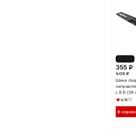
-12%
355 ₽
405 ₽
Шина сва
направля
L 8 B (38 
для цепн
4.9
(9)
04.001.
В корзи