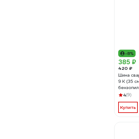
-8%
385 ₽
420 ₽
Шина сва
9 K (35 см
бензопил 
04.001.
4
(9)
Купить