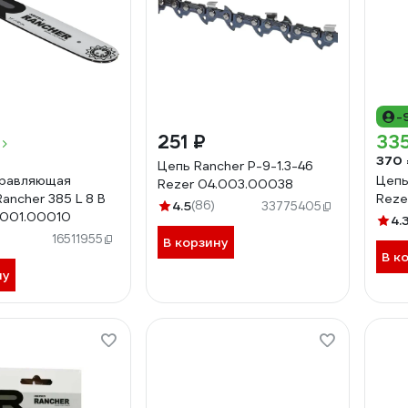
-
251 ₽
335
370 
Цепь Rancher P-9-1.3-46
правляющая
Цепь
Rezer 04.003.00038
ancher 385 L 8 B
Reze
4.5
(86)
33775405
.001.00010
4.
16511955
В корзину
В к
ну