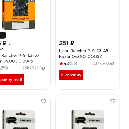
5%
 ₽
251 ₽
 ₽
Цепь Rancher P-9-1.3-45
 Rancher P-9-1.3-57
Rezer 04.003.00037
r 04.003.00045
4.5
(86)
33775465
5
(86)
25678293
В корзину
орзину по 5