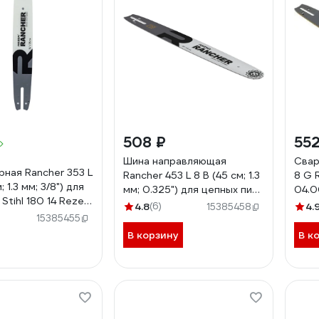
508 ₽
552
Шина направляющая
Свар
рная Rancher 353 L
Rancher 453 L 8 B (45 см; 1.3
8 G 
; 1.3 мм; 3/8") для
мм; 0.325") для цепных пил
04.0
Stihl 180 14 Rezer
Rezer 04.001.00005
4.8
(6)
4.
15385458
00002
15385455
В корзину
В к