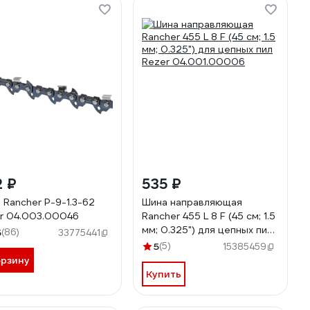
2 ₽
535 ₽
 Rancher P-9-1.3-62
Шина направляющая
r 04.003.00046
Rancher 455 L 8 F (45 см; 1.5
мм; 0.325") для цепных пил
5
(86)
33775441
Rezer 04.001.00006
5
(5)
15385459
орзину
Купить