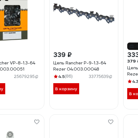
-
339 ₽
33
379 
cher VP-8-1.3-64
Цепь Rancher P-9-1.3-64
Цепь
.003.00051
Rezer 04.003.00048
Reze
4.5
(86)
25679295
33775639
4.
ну
В корзину
В к