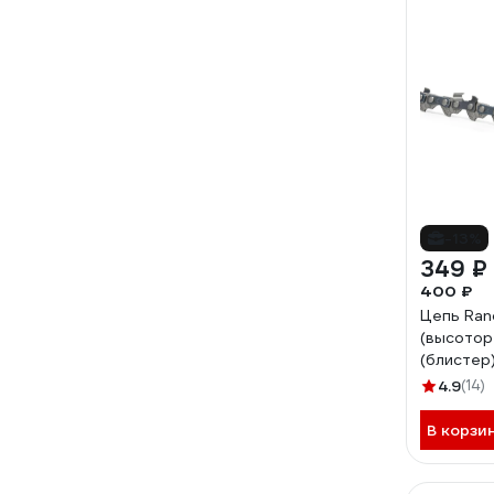
-13%
349 ₽
400 ₽
Цепь Ranc
(высоторе
(блистер
04.003.
4.9
(14)
В корзи