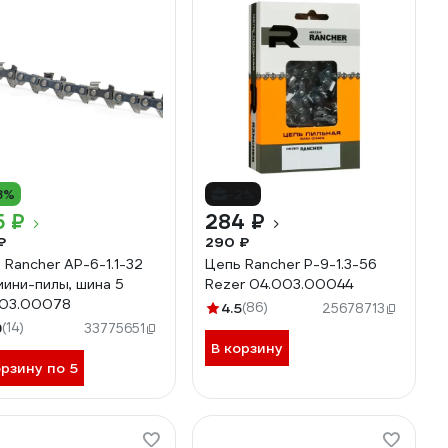
8%
-2%
5 ₽
284 ₽
₽
290 ₽
 Rancher AP-6-1.1-32
Цепь Rancher P-9-1.3-56
 мини-пилы, шина 5
Rezer 04.003.00044
003.00078
4.5
(86)
25678713
9
(14)
33775651
В корзину
орзину по 5