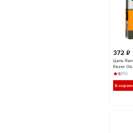
372 ₽
Цепь Ran
Rezer 04
5
(10)
В корзи