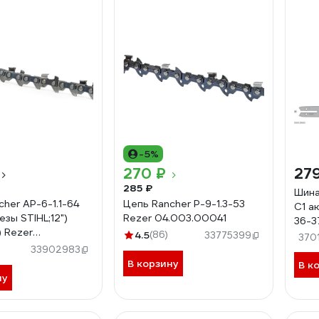
-5%
270 ₽
27
285 ₽
Шина
her AP-6-1.1-64
Цепь Rancher P-9-1.3-53
C1 ак
зы STIHL;12")
Rezer 04.003.00041
36-3
) Rezer
4.5
(86)
04.0
33775399
370
00066
33902983
В корзину
В к
ну