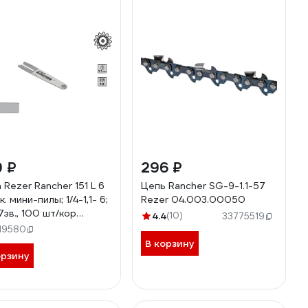
9 ₽
296 ₽
 Rezer Rancher 151 L 6
Цепь Rancher SG-9-1.1-57
к. мини-пилы; 1/4-1,1- 6;
Rezer 04.003.00050
7зв., 100 шт/кор
4.4
(10)
33775519
01.00037
19580
В корзину
орзину