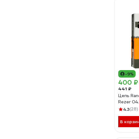
-9%
400 ₽
441 ₽
Цепь Ran
Rezer 04
4.3
(28)
В корзи