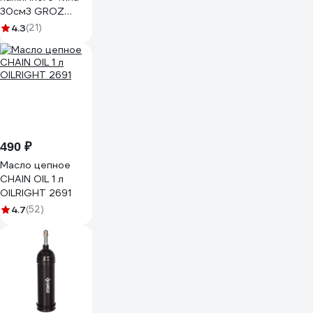
30см3 GROZ
GR43100 - G6P
4.3
(21)
490 ₽
Масло цепное
CHAIN OIL 1 л
OILRIGHT 2691
4.7
(52)