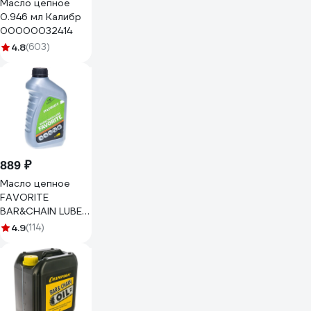
Масло цепное
0.946 мл Калибр
00000032414
4.8
(603)
889 ₽
Масло цепное
FAVORITE
BAR&CHAIN LUBE
(0.946 л) PATRIOT
4.9
(114)
850030601