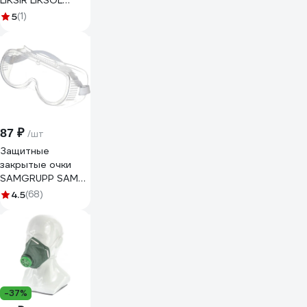
LIKSIR LIKSOL
CHAIN H1 220 с
5
(1)
пищевым
допуском (5л)
100706 101807
87 ₽
/шт
Защитные
закрытые очки
SAMGRUPP SAMC-
073000001
4.5
(68)
-37%