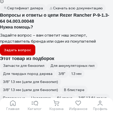
Сертификат дилера
Скачать всю документацию
Вопросы и ответы о цепи Rezer Rancher P-9-1.3-
64 04.003.00048
Нужна помощь?
Задайте вопрос – вам ответит наш эксперт,
представитель бренда или один из покупателей
Задать вопрос
Этот товар из подборок
Запчасти для бензопил
Для аккумуляторных пил
Для твердых пород дерева
3/8"
1.3 мм
3/8" 1.3 мм (цепи для бензопил)
3/8" 1.3 мм (цепи для бензопил)
В блистере
Поперечные
Недорогие
64 звена
3/8" 1.3 64 звена
Оснастка для цепных пил
Запчасти
По газобетону
Главная
Каталог
Корзина
Избранное
Профиль