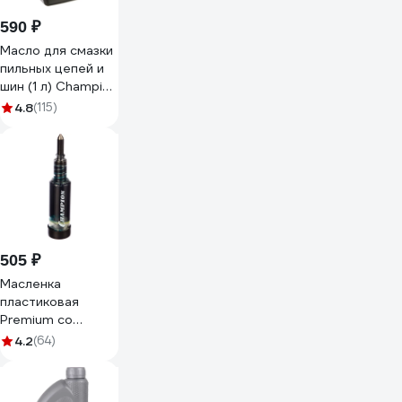
590 ₽
Масло для смазки
пильных цепей и
шин (1 л) Champion
952824
4.8
(115)
505 ₽
Масленка
пластиковая
Premium со
смазкой Champion
4.2
(64)
C1104