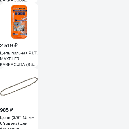
BARRACUDA
(Partner.Poulan.Champion
137.142.240 16,
тверд.зуб) MXHP-
1,3-56-3/8
2 519 ₽
Цепь пильная P.I.T.
MAXPILER
BARRACUDA (Stihl
180.210.230.250
16, тверд. зуб)
мет. кор MXHP-
1,3-55-3/8
985 ₽
Цепь (3/8"; 1.5 мм;
64 звена) для