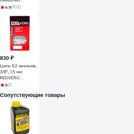
бензопил
CHAMPION C058-
4.9
(102)
LG-64E
830 ₽
Цепь 62 звеньев,
3/8", 1.5 мм
REDVERG
00006691196
5
(1)
Сопутствующие товары