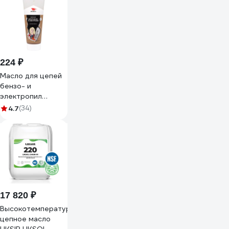
224 ₽
Масло для цепей
бензо- и
электропил
минеральное туба
4.7
(34)
200 мл ВМПАВТО
9206
17 820 ₽
Высокотемпературное
цепное масло