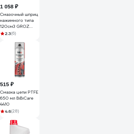
1 058 ₽
Смазочный шприц
нажимного типа
120см3 GROZ
GR43101 - G7P
2.3
(6)
515 ₽
Смазка цепи PTFE
650 мл BiBiCare
4410
4.6
(28)