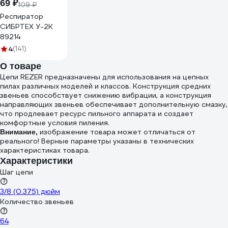
69 ₽
109 ₽
Респиратор
СИБРТЕХ У-2К
89214
4
(141)
О товаре
Цепи REZER предназначены для использования на цепных
пилах различных моделей и классов. Конструкция средних
звеньев способствует снижению вибрации, а конструкция
направляющих звеньев обеспечивает дополнительную смазку,
что продлевает ресурс пильного аппарата и создает
комфортные условия пиления.
изображение товара может отличаться от
Внимание,
реального! Верные параметры указаны в технических
характеристиках товара.
Характеристики
Шаг цепи
3/8 (0.375) дюйм
Количество звеньев
64