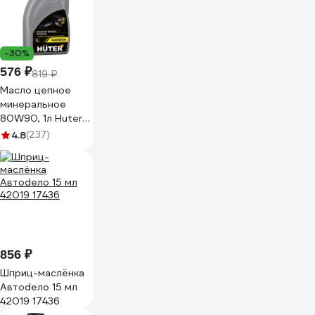
-30%
576 ₽
819 ₽
Масло цепное
минеральное
80W90, 1л Huter
73/8/2/1
4.8
(237)
856 ₽
Шприц-маслёнка
Автоdело 15 мл
42019 17436