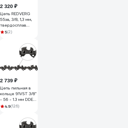
2 320 ₽
Цепь REDVERG
55зв, 3/8, 1,3 мм,
твердосплав
00006692903
5
(2)
2 739 ₽
Цепь пильная в
кольце 91VST 3/8"
- 56 - 1.3 мм DDE
918-022
4.9
(126)