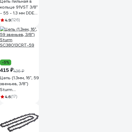
Цепь пильная в
кольце 91VST 3/8"
- 55 - 1.3 мм DDE
918-015
4.9
(126)
-5%
415 ₽
436 ₽
Цепь (1.3мм, 16", 59
звеньев, 3/8")
Sturm
SC38013CRT-59
4.6
(17)