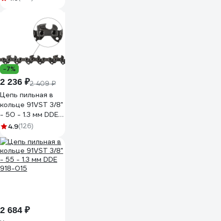
-7%
2 236 ₽
2 409 ₽
Цепь пильная в
кольце 91VST 3/8"
- 50 - 1.3 мм DDE
916-929
4.9
(126)
2 684 ₽