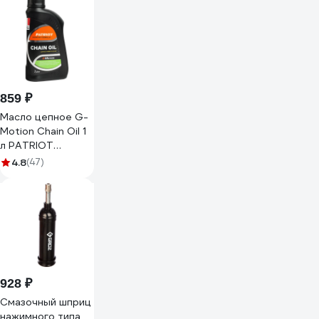
859 ₽
Масло цепное G-
Motion Chain Oil 1
л PATRIOT
850030700
4.8
(47)
928 ₽
Смазочный шприц
нажимного типа