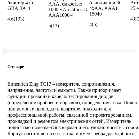
блистер 4 шт.
(с индикацией,
Авт
ААA, емкостью
GBA-3A-4
4хАА, ААА)
25 
1000 мАч - 4шт. G-
15040
AAA1000-4
4.6
(193)
4.8
(
4
(5)
5
(13)
О товаре
Ermenrich Zing TC17 – измеритель сопротивления,
напряжения, частоты и емкости. Также прибор имеет
функции прозвонки кабеля, тестирования диодов
(определение пробоев и обрывов), определения фазы. Полезе
при ремонте проводки в квартире, подходит для
профессиональной работы, связанной с проектированием,
прокладкой и ремонтом электрических сетей. Измеритель
полностью помещается в карман и его удобно носить с собой
Корпус изготовлен из пластика и имеет ребра для удобного