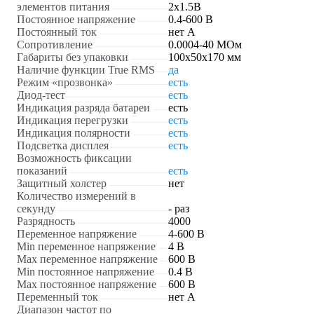
элементов питания
2х1.5B
Постоянное напряжение
0.4-600 В
Постоянный ток
нет А
Сопротивление
0.0004-40 МОм
Габариты без упаковки
100x50x170 мм
Наличие функции True RMS
да
Режим «прозвонка»
есть
Диод-тест
есть
Индикация разряда батареи
есть
Индикация перегрузки
есть
Индикация полярности
есть
Подсветка дисплея
есть
Возможность фиксации
показаний
есть
Защитный холстер
нет
Количество измерений в
секунду
- раз
Разрядность
4000
Переменное напряжение
4-600 В
Min переменное напряжение
4 В
Max переменное напряжение
600 В
Min постоянное напряжение
0.4 В
Max постоянное напряжение
600 В
Переменный ток
нет А
Диапазон частот по