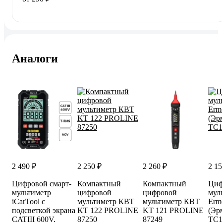
Аналоги
2 490 ₽
2 250 ₽
2 260 ₽
2 15
Цифровой смарт-
Компактный
Компактный
Циф
мультиметр
цифровой
цифровой
мул
iCarTool с
мультиметр КВТ
мультиметр КВТ
Erm
подсветкой экрана
KT 122 PROLINE
KT 121 PROLINE
(Эр
CATIII 600V,
87250
87249
TC1