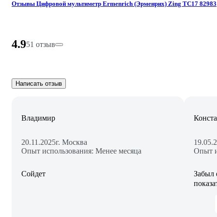
Отзывы Цифровой мультиметр Ermenrich (Эрменрих) Zing TC17 82983
4.9
51 отзыв
Написать отзыв
Владимир
Конст
20.11.2025
г. Москва
19.05.
Опыт использования: Менее месяца
Опыт и
Сойдет
Забыл 
показа