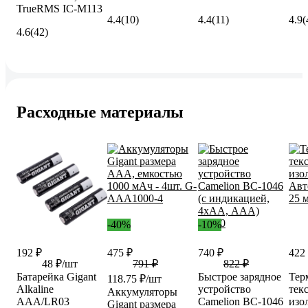
TrueRMS IC-M113
4.4
(10)
4.4
(11)
4.9
(
4.6
(42)
Расходные материалы
-40%
-10%
192 ₽
475 ₽
740 ₽
422
48 ₽/шт
791 ₽
822 ₽
Батарейка Gigant
Быстрое зарядное
Тер
118.75 ₽/шт
Alkaline
устройство
тек
Аккумуляторы
ААА/LR03
Camelion BC-1046
изо
Gigant размера