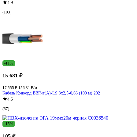
4.9
(103)
-11%
15 681 ₽
17 555 ₽
156.81 ₽/м
Кабель Конкорд ВВГнг(А)-LS 3х2,5-0,66 (100 м) 202
4.5
(67)
-15%
105 ₽