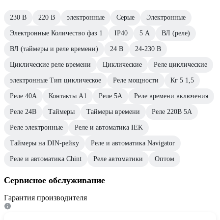
230 В
220 В
электронные
Серые
Электронные
Электронные Количество фаз 1
IP40
5 А
ВЛ (реле)
ВЛ (таймеры и реле времени)
24 В
24-230 В
Циклические реле времени
Циклические
Реле циклические
электронные Тип циклическое
Реле мощности
Кг 5 1,5
Реле 40А
Контакты A1
Реле 5А
Реле времени включения
Реле 24В
Таймеры
Таймеры времени
Реле 220В 5А
Реле электронные
Реле и автоматика IEK
Таймеры на DIN-рейку
Реле и автоматика Navigator
Реле и автоматика Chint
Реле автоматики
Оптом
Сервисное обслуживание
Гарантия производителя