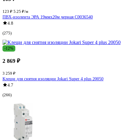
123 ₽
5.25 ₽/м
ПВХ-изолента ЭРА 19ммх20м черная C0036540
4.8
(275)
-12%
2 869 ₽
3 259 ₽
Клещи для снятия изоляции Jokari Super 4 plus 20050
4.7
(266)