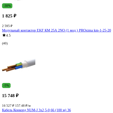
-30%
1 825 ₽
2 595 ₽
Модульный контактор EKF КМ 25А 2NО (1 мод.) PROxima km-1-25-20
4.5
(40)
-5%
15 748 ₽
16 527 ₽
157.48 ₽/м
Кабель Конкорд NUM-J 3х2,5-0,66 (100 м) 36