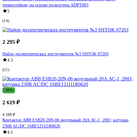
термостойкая, на основе полиэстера ADPT003
5
(14)
2 295 ₽
Набор диэлектрических инструментов №3 SHTOK 07203
4.5
(21)
-39%
2 619 ₽
4 288 ₽
Контактор ABB ESB20-20N-06 модульный 20А АС-1, 2НО, катушка
230В AC/DC 1SBE121111R0620
4.1