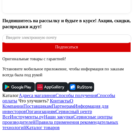
Подпишитесь
на рассылку
и будьте в курсе! Акции, скидки,
распродажи ждут!
Подписаться
Оригинальные товары с гарантией!
Установите мобильное приложение, чтобы информация по заказам
всегда была под рукой
Каталог
Адреса магазинов
Способы получения
Способы
оплаты
Что улучшить?
Контакты
О
Компании
Поставщикам
Партнерам
Информация для
инвесторов
Организациям
Сервисный центр
ВсеИнструменты.ру
Наши закупки
Сервисные центры
производителей
Правила применения рекомендательных
технологий
Каталог товаров