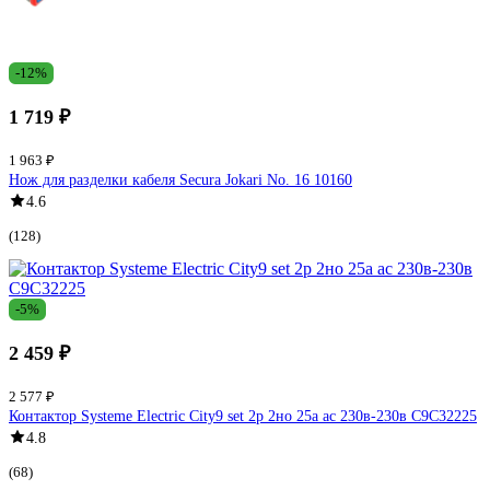
-12%
1 719 ₽
1 963 ₽
Нож для разделки кабеля Secura Jokari No. 16 10160
4.6
(128)
-5%
2 459 ₽
2 577 ₽
Контактор Systeme Electric City9 set 2p 2но 25a ac 230в-230в C9C32225
4.8
(68)