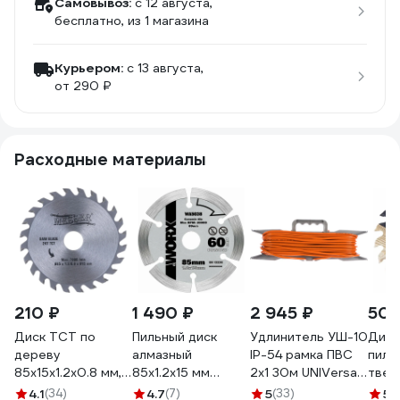
Самовывоз:
c 12 августа,
бесплатно
, из 1 магазина
Курьером:
c 13 августа,
от 290 ₽
Расходные материалы
210 ₽
1 490 ₽
2 945 ₽
509
Диск ТСТ по
Пильный диск
Удлинитель УШ-10
Диск
дереву
алмазный
IP-54 рамка ПВС
пил 
85x15x1.2x0.8 мм,
85x1.2x15 мм
2x1 30м UNIVersal
твер
24Т для
WORX WA5038
9632793
META
4.1
(34)
4.7
(7)
5
(33)
5
(