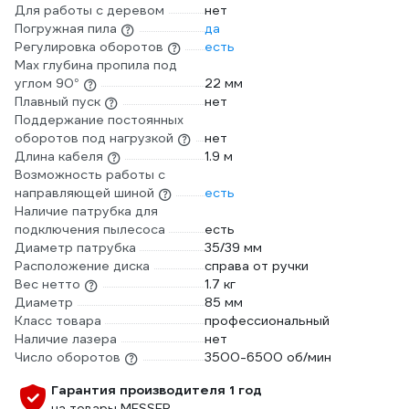
Для работы с деревом
нет
Погружная пила
да
Регулировка оборотов
есть
Max глубина пропила под
углом 90°
22 мм
Плавный пуск
нет
Поддержание постоянных
оборотов под нагрузкой
нет
Длина кабеля
1.9 м
Возможность работы с
направляющей шиной
есть
Наличие патрубка для
подключения пылесоса
есть
Диаметр патрубка
35/39 мм
Расположение диска
справа от ручки
Вес нетто
1.7 кг
Диаметр
85 мм
Класс товара
профессиональный
Наличие лазера
нет
Число оборотов
3500-6500 об/мин
Гарантия производителя 1 год
на товары MESSER