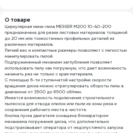
циркулярной
85x1
мини-пилы М200
зубов
MESSER 10-40-851
дере
О товаре
1939
Циркулярная мини-пила MESSER M200 10-40-200
предназначена для резки листовых материалов толщиной
до 20 мм или тонкостенных профильных деталей из
различных материалов.
Легкий вес и компактные размеры позволяют с легкостью
манипулировать пилой.
Подпружиненный механизм заглубления позволяет
использовать пилу как погружную, что дает возможность
начинать рез не только с края материала.
С помощью 6-ти ступенчатой настройки скорости
вращения диска можно отрегулировать обороты пилы в
диапазоне от 3500 до 6500 об/мин.
Имеется возможность подключения строительного
пылесоса для отвода опилок или пыли из зоны реза и
сохранения рабочего места в чистоте.
Кнопка пуска двигателя оснащена блокиратором
механизма погружения диска, что дополнительно
подстраховывает оператора от недопустимого запуска