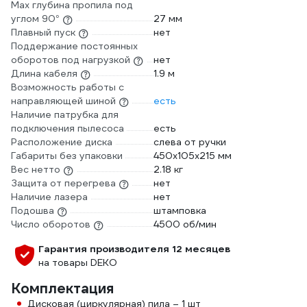
Max глубина пропила под
углом 90°
27 мм
Плавный пуск
нет
Поддержание постоянных
оборотов под нагрузкой
нет
Длина кабеля
1.9 м
Возможность работы с
направляющей шиной
есть
Наличие патрубка для
подключения пылесоса
есть
Расположение диска
слева от ручки
Габариты без упаковки
450х105х215 мм
Вес нетто
2.18 кг
Защита от перегрева
нет
Наличие лазера
нет
Подошва
штамповка
Число оборотов
4500 об/мин
Гарантия производителя 12 месяцев
на товары DEKO
Комплектация
Дисковая (циркулярная) пила – 1 шт