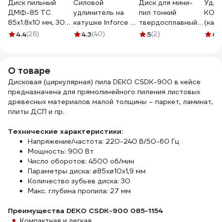
Диск пильный
Силовой
Диск для мини-
Удли
ДМФ-85 ТС
удлинитель на
пил тонкий
КОС
85х1.8х10 мм, 30Т
катушке Inforce 4
твердосплавный
(кату
для ДП-0.55МФ
гнезда, с/з КГт
METALLICA Ultra
гнез
4.4
(26)
4.3
(40)
5
(2)
4.
ДИОЛД
3х2,5 16A 30м IP44
85x15/10 мм, 20
(50м)
90063001
GRANITE ZG 09-
зубов, Т=1.6 мм, по
зазе
15-03
дереву/фанере
УХз1
О товаре
193905
4g-Z(
Дисковая (циркулярная) пила DEKO CSDK-900 в кейсе
предназначена для прямолинейного пиления листовых
древесных материалов малой толщины – паркет, ламинат,
плиты ДСП и пр.
Технические характеристики:
Напряжение/частота: 220-240 В/50-60 Гц
Мощность: 900 Вт
Число оборотов: 4500 об/мин
Параметры диска: ø85хø10х1,9 мм
Количество зубьев диска: 30
Макс. глубина пропила: 27 мм
Преимущества DEKO CSDK-900 085-1154
Компактная и легкая