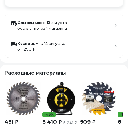
Самовывоз:
c 13 августа,
бесплатно
, из 1 магазина
Курьером:
c 14 августа,
от 290 ₽
Расходные материалы
-45%
-18
451 ₽
8 410 ₽
509 ₽
6 5
15 241 ₽