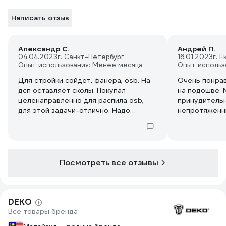
Написать отзыв
Александр С.
Андрей П.
04.04.2023
г. Санкт-Петербург
16.01.2023
г. 
Опыт использования: Менее месяца
Опыт использ
Для стройки сойдет, фанера, osb. На
Очень понрав
дсп оставляет сколы. Покупал
на подошве.
целенаправленно для распила osb,
принудитель
для этой задачи-отлично. Надо
непротяженны
заказывать диски сразу- оказалось
вагонки попе
проблема.
много - пока 
что инструме
вы хотите за
четверка!
Посмотреть все отзывы
DEKO
Все товары бренда