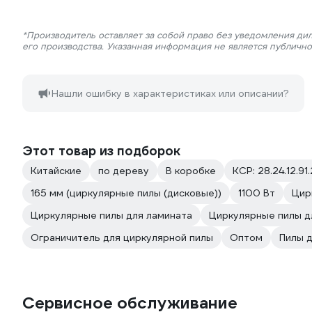
*Производитель оставляет за собой право без уведомления ди
его производства. Указанная информация не является публичн
Нашли ошибку в характеристиках или описании?
Этот товар из подборок
Китайские
по дереву
В коробке
КСР: 28.24.12.91
165 мм (циркулярные пилы (дисковые))
1100 Вт
Цир
Циркулярные пилы для ламината
Циркулярные пилы д
Ограничитель для циркулярной пилы
Оптом
Пилы 
Сервисное обслуживание