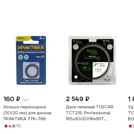
160 ₽
2 549 ₽
1
/шт
Кольцо переходное
Диск пильный TUSCAR
Уд
(30/20 мм) для дисков
TCT215, Professional,
ТО
ПРАКТИКА 776-768
165х30/20/16x56T,
ВО
ламинат 5012152919-56-1
20
4.9
(16)