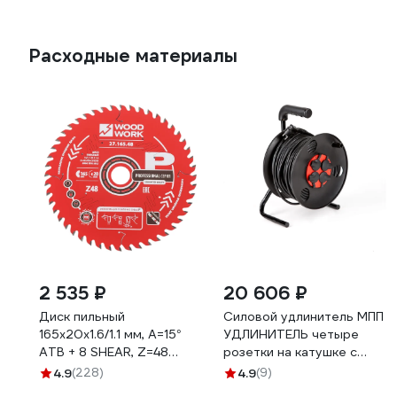
Расходные материалы
2 535 ₽
20 606 ₽
Диск пильный
Силовой удлинитель МПП
165x20x1.6/1.1 мм, A=15°
УДЛИНИТЕЛЬ четыре
ATB + 8 SHEAR, Z=48
розетки на катушке с
WOODWORK 27.165.48
заземлением 30 метров
4.9
(228)
4.9
(9)
+ IP-44\У1С-4-30 4 роз с\з