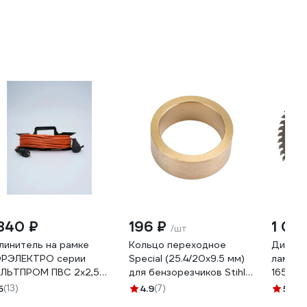
 840 ₽
196 ₽
1 00
/шт
линитель на рамке
Кольцо переходное
Диск п
РЭЛЕКТРО серии
Special (25.4/20х9.5 мм)
ламина
ЛЬТПРОМ ПВС 2х2,5
для бензорезчиков Stihl
165х56
м (б/з) IP20. ВП200
MONOGRAM 087-423
WL165
5
(13)
4.9
(7)
5
(1)