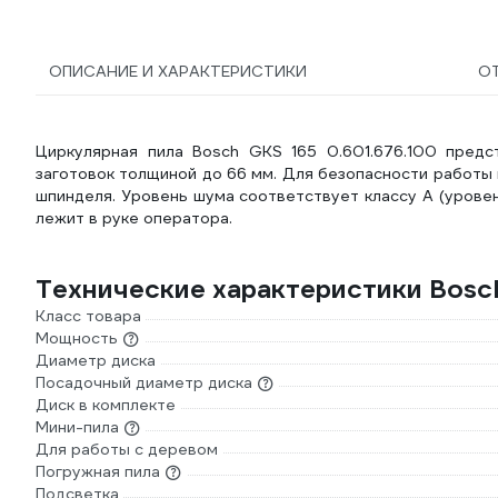
ПВС 3*2,5 30 м + IP-
44\220В
999000000001301
ОПИСАНИЕ И ХАРАКТЕРИСТИКИ
О
Циркулярная пила Bosch GKS 165 0.601.676.100 предс
заготовок толщиной до 66 мм. Для безопасности работы
шпинделя. Уровень шума соответствует классу А (урове
лежит в руке оператора.
Технические характеристики Bosc
Класс товара
Мощность
Диаметр диска
Посадочный диаметр диска
Диск в комплекте
Мини-пила
Для работы с деревом
Погружная пила
Подсветка