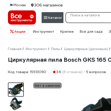
306 магазинов
Москва
Каталог
Акции
Инструмент
Крепеж
Всё для сада
Э
Главная
Инструмент
Пилы
Циркулярные (дисковые)
/
/
/
/
Циркулярная пила Bosch GKS 165 0
Код товара:
15513090
3.6
(8 отзывов)
5 вопросов
Нет в наличии