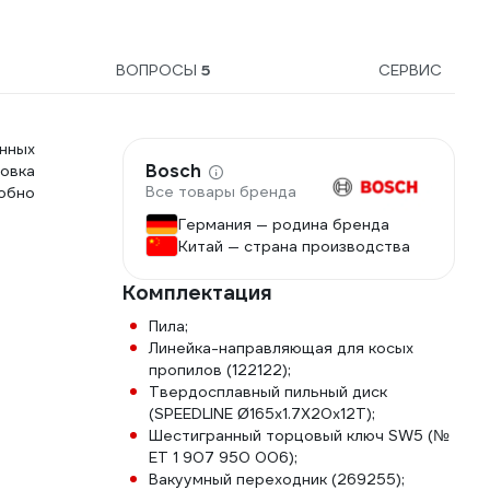
ВОПРОСЫ
5
СЕРВИС
нных
Bosch
ровка
Все товары бренда
добно
Германия — родина бренда
Китай — страна производства
Комплектация
Пила;
Линейка-направляющая для косых
пропилов (122122);
Твердосплавный пильный диск
(SPEEDLINE Ø165х1.7X20х12Т);
Шестигранный торцовый ключ SW5 (№
ET 1 907 950 006);
Вакуумный переходник (269255);