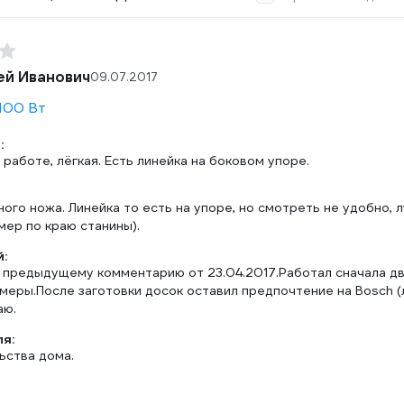
ей Иванович
09.07.2017
100 Вт
:
 работе, лёгкая. Есть линейка на боковом упоре.
ого ножа. Линейка то есть на упоре, но смотреть не удобно, 
мер по краю станины).
:
 предыдущему комментарию от 23.04.2017.Работал сначала дву
меры.После заготовки досок оставил предпочтение на Bosch (л
аю.
ля:
ьства дома.