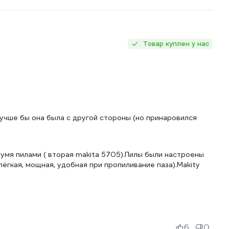
Товар куплен у нас
лучше бы она была с другой стороны (но принаровился
мя пилами ( вторая makita 5705).Пилы были настроены
ёгкая, мощная, удобная при пропиливание паза).Makity
6
0