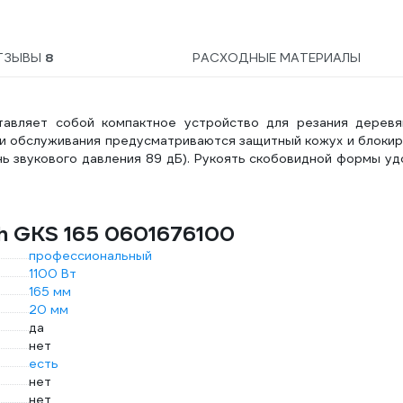
ТЗЫВЫ
8
РАСХОДНЫЕ МАТЕРИАЛЫ
тавляет собой компактное устройство для резания деревя
 и обслуживания предусматриваются защитный кожух и блоки
нь звукового давления 89 дБ). Рукоять скобовидной формы у
h GKS 165 0601676100
профессиональный
1100 Вт
165 мм
20 мм
да
нет
есть
нет
нет