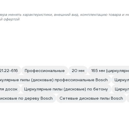
лера менять характеристики, внешний вид, комплектацию товара и м
ой офертой
.21.22-616
Профессиональные
20 мм
165 мм (циркулярн
кулярные пилы (дисковые) профессиональные Bosch
Циркул
ля досок
Циркулярные пилы (дисковые) по бетону
Циркул
дисковые по дереву Bosch
Сетевые дисковые пилы Bosch