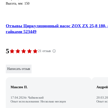
Высота, мм: 150
Отзывы Циркуляционный насос ZOX ZX 25-8 180, 
гайками 523449
5
21 отзыв
Написать отзыв
Максим П.
Андрей
17.04.2024
г. Чайковский
20.03.2
Опыт использования: Несколько месяцев
Опыт ис