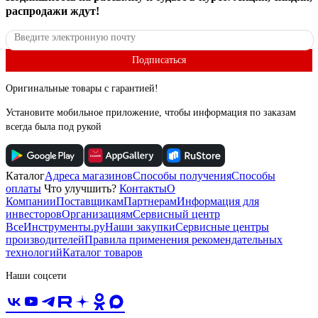
распродажи ждут!
Подписаться
Оригинальные товары с гарантией!
Установите мобильное приложение, чтобы информация по заказам
всегда была под рукой
Каталог
Адреса магазинов
Способы получения
Способы
оплаты
Что улучшить?
Контакты
О
Компании
Поставщикам
Партнерам
Информация для
инвесторов
Организациям
Сервисный центр
ВсеИнструменты.ру
Наши закупки
Сервисные центры
производителей
Правила применения рекомендательных
технологий
Каталог товаров
Наши соцсети