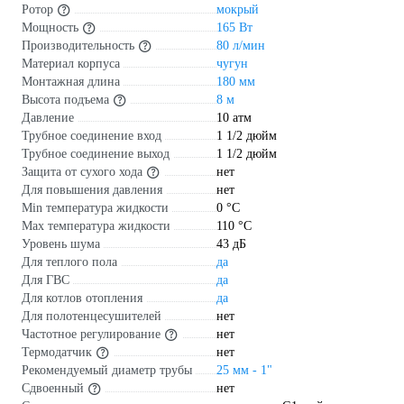
Ротор
мокрый
Мощность
165 Вт
Производительность
80 л/мин
Материал корпуса
чугун
Монтажная длина
180 мм
Высота подъема
8 м
Давление
10 атм
Трубное соединение вход
1 1/2 дюйм
Трубное соединение выход
1 1/2 дюйм
Защита от сухого хода
нет
Для повышения давления
нет
Min температура жидкости
0 °С
Max температура жидкости
110 °С
Уровень шума
43 дБ
Для теплого пола
да
Для ГВС
да
Для котлов отопления
да
Для полотенцесушителей
нет
Частотное регулирование
нет
Термодатчик
нет
Рекомендуемый диаметр трубы
25 мм - 1"
Сдвоенный
нет