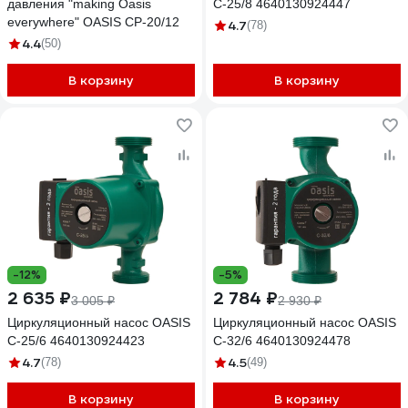
давления "making Оasis
C-25/8 4640130924447
everywhere" OASIS CP-20/12
4.7
(78)
4.4
(50)
В корзину
В корзину
-12%
-5%
2 635 ₽
2 784 ₽
3 005 ₽
2 930 ₽
Циркуляционный насос OASIS
Циркуляционный насос OASIS
C-25/6 4640130924423
C-32/6 4640130924478
4.7
4.5
(78)
(49)
В корзину
В корзину