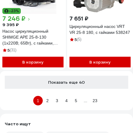
-23%
7 246 ₽
7 651 ₽
9 395 ₽
Циркуляционный насос VRT
Насос циркуляционный
VR 25-8 180, с гайками 538247
SHIMGE APE 25-8-130
5
(5)
(1x220В; 65Вт), с гайками,
L130 10111700003
5
(31)
В корзину
В корзину
Показать еще 40
1
2
3
4
5
...
23
Часто ищут