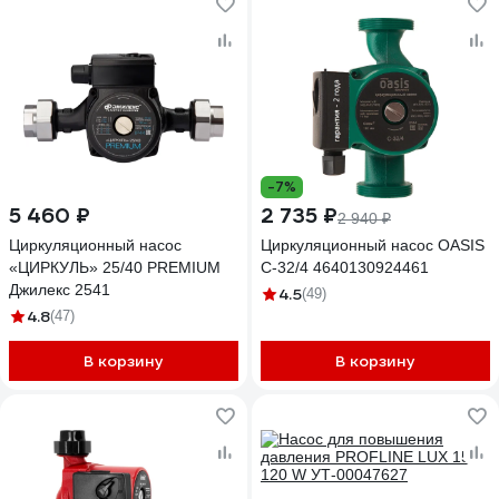
-7%
5 460 ₽
2 735 ₽
2 940 ₽
Циркуляционный насос
Циркуляционный насос OASIS
«ЦИРКУЛЬ» 25/40 PREMIUM
C-32/4 4640130924461
Джилекс 2541
4.5
(49)
4.8
(47)
В корзину
В корзину