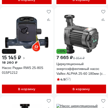
-17%
-13%
15 145 ₽
7 665 ₽
8 854 ₽
18 260 ₽
Циркуляционный
Насос Ридан RWS 25-80S
энергоэффективный насос
015P1212
Valfex ALPHA 25-60 180мм (с
гайками) (8) VF.AL.25.60.180
4.9
(57)
В корзину
В корзину