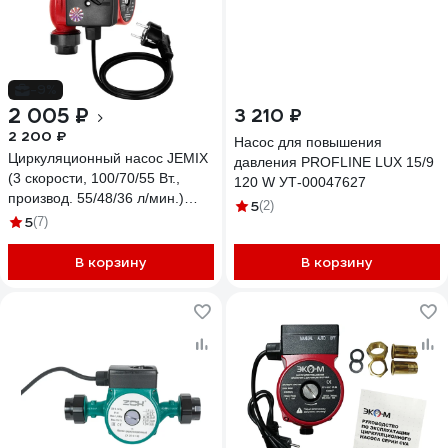
-9%
2 005 ₽
3 210 ₽
2 200 ₽
Насос для повышения
Циркуляционный насос JEMIX
давления PROFLINE LUX 15/9
(3 скорости, 100/70/55 Вт.,
120 W УТ-00047627
производ. 55/48/36 л/мин.)
5
(2)
ЦН-25/6-130
5
(7)
В корзину
В корзину