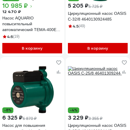
10 985 ₽
5 205 ₽
5 725 ₽
12 470 ₽
Циркуляционный насос OASIS
Насос AQUARIO
C-32/8 4640130924485
повысительный
4.5
(49)
автоматический TEMA-400EA
2400
4.6
(19)
В корзину
В корзину
-8%
-4%
6 325 ₽
3 229 ₽
6 870 ₽
3 355 ₽
Насос для повышения
Циркуляционный насос OASIS