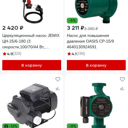
-5%
2 420 ₽
3 211 ₽
3 380 ₽
Циркуляционный насос JEMIX
Насос для повышения
ЦН-25/6-180 (3
давления OASIS CP-15/9
скорости,100/70/44 Вт.,
4640130924591
производ. 60/45/26 л/мин.)
4.9
4.1
(324)
(194)
В корзину
В корзину
-12%
-9%