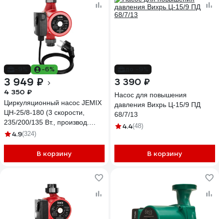
-9%
-6%
до -9%
3 949 ₽
3 390 ₽
4 350 ₽
Насос для повышения
Циркуляционный насос JEMIX
давления Вихрь Ц-15/9 ПД
ЦН-25/8-180 (3 скорости,
68/7/13
235/200/135 Вт., производ.
4.4
(48)
120/77/45 л/мин.)
4.9
(324)
В корзину
В корзину