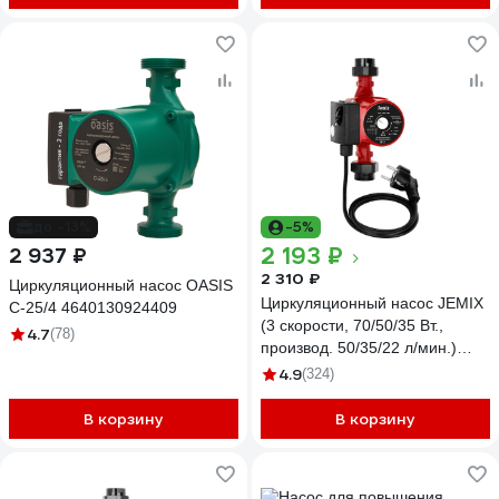
до -13%
-5%
2 193 ₽
2 937 ₽
2 310 ₽
Циркуляционный насос OASIS
Циркуляционный насос JEMIX
C-25/4 4640130924409
(3 скорости, 70/50/35 Вт.,
4.7
(78)
производ. 50/35/22 л/мин.)
ЦН-25/4-180
4.9
(324)
В корзину
В корзину