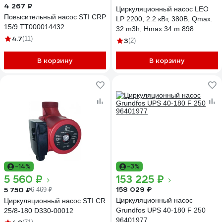
4 267 ₽
Циркуляционный насос LEO
Повысительный насос STI CRP
LP 2200, 2.2 кВт, 380В, Qmax.
15/9 ТТ000014432
32 m3h, Hmax 34 m 898
4.7
(11)
3
(2)
В корзину
В корзину
-14%
-3%
5 560 ₽
153 225 ₽
158 029 ₽
5 750 ₽
6 469 ₽
Циркуляционный насос
Циркуляционный насос STI CR
Grundfos UPS 40-180 F 250
25/8-180 D330-00012
96401977