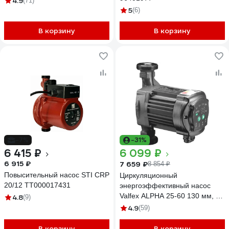
4.9
(71)
5
(6)
В корзину
В корзину
-7%
-31%
6 415 ₽
6 099 ₽
6 915 ₽
7 659 ₽
8 854 ₽
Повысительный насос STI CRP
Циркуляционный
20/12 ТТ000017431
энергоэффективный насос
Valfex ALPHA 25-60 130 мм, с
4.8
(9)
гайками VF.AL.25.60.130
4.9
(59)
В корзину
В корзину