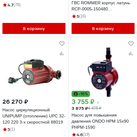
ГВС ROMMER корпус латунь
4.7
(78)
RCP-0005-150480
RG0092KSG50RC0
5
(16)
В корзину
В корзину
-16%
3 755 ₽
26 270 ₽
3 875 ₽
4 478 ₽
Насос циркуляционный
Насос для повышения
UNIPUMP (отопление) UPC 32-
давления ONDO HPM 15x90
120 220 3-х скоростной 88019
PHPM-1590
3
(1)
4.6
(19)