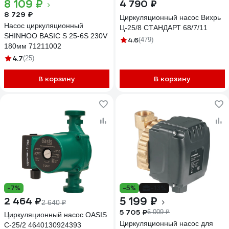
8 109 ₽
4 790 ₽
8 729 ₽
Циркуляционный насос Вихрь
Насос циркуляционный
Ц-25/8 СТАНДАРТ 68/7/11
SHINHOO BASIC S 25-6S 230V
4.6
(479)
180мм 71211002
4.7
(25)
В корзину
В корзину
-7%
-5%
-13%
5 199 ₽
2 464 ₽
2 640 ₽
5 705 ₽
6 009 ₽
Циркуляционный насос OASIS
Циркуляционный насос для
C-25/2 4640130924393