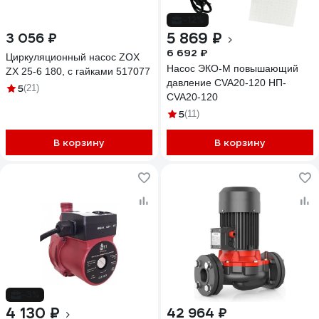
-12%
5 869 ₽
3 056 ₽
6 692 ₽
Циркуляционный насос ZOX
Насос ЭКО-М повышающий
ZX 25-6 180, с гайками 517077
давление CVA20-120 НП-
5
(21)
CVA20-120
5
(11)
В корзину
В корзину
-3%
4 130 ₽
42 964 ₽