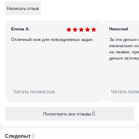
Написать отзыв
Елена А.
Николай
Отличный нож для повседневных задач.
За эти деньги
изначально хо
на лезвии, пр
деньги заточк
посмотрим. Ру
хоть и пласти
Подойдет в ка
запасного нож
Читать полностью
Читать пол
Посмотреть все отзывы
Следопыт