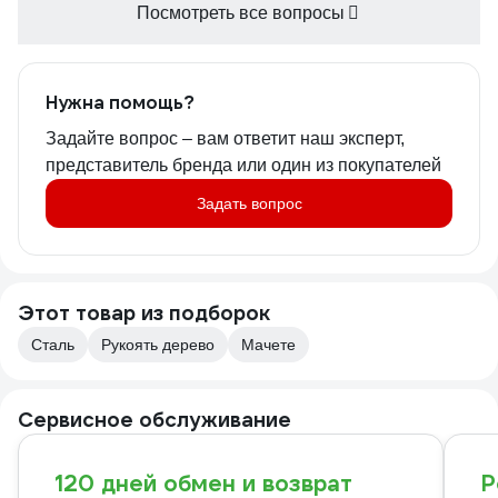
оплаты. Прише
Посмотреть все вопросы
без чехла. Вы
разберитесь с
есть, или его 
как у мачете с
Нужна помощь?
чехлом, а по 
Задайте вопрос – вам ответит наш эксперт,
что...второй з
представитель бренда или один из покупателей
надежде на п
вашим клиенто
Задать вопрос
до поры до вр
устраивало, но
немного напря
все равно неп
Этот товар из подборок
Сталь
Рукоять дерево
Мачете
Сервисное обслуживание
120 дней обмен и возврат
Р