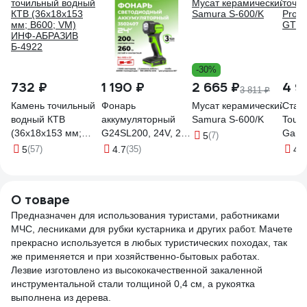
-30%
732 ₽
1 190 ₽
2 665 ₽
4 9
3 811 ₽
Камень точильный
Фонарь
Мусат керамический 254
Стан
водный КТВ
аккумуляторный
Samura S-600/K
Touch
(36х18х153 мм;
G24SL200, 24V, 200
Ganz
5
(7)
B600; VM) ИНФ-
лм, без АКБ и ЗУ
5
(57)
4.7
(35)
4
(5
АБРАЗИВ Б-4922
GreenWorks
3502407
О товаре
Предназначен для использования туристами, работниками
МЧС, лесниками для рубки кустарника и других работ. Мачете
прекрасно используется в любых туристических походах, так
же применяется и при хозяйственно-бытовых работах.
Лезвие изготовлено из высококачественной закаленной
инструментальной стали толщиной 0,4 см, а рукоятка
выполнена из дерева.