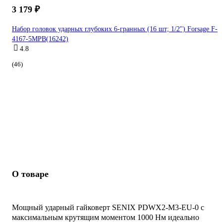
3 179 ₽
Набор головок ударных глубоких 6-гранных (16 шт; 1/2") Forsage F-
4167-5MPB(16242)
4.8
(46)
О товаре
Мощный ударный гайковерт SENIX PDWX2-M3-EU-0 с
максимальным крутящим моментом 1000 Нм идеально