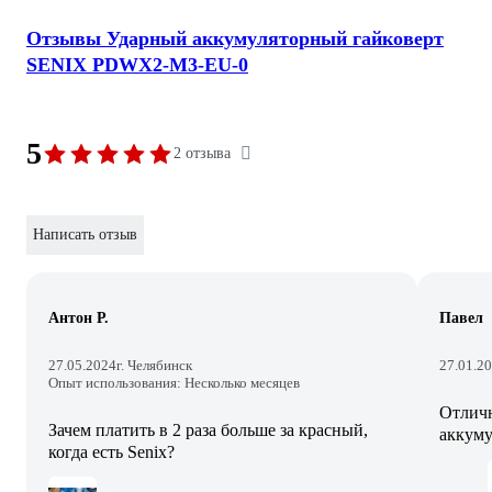
Отзывы Ударный аккумуляторный гайковерт
SENIX PDWX2-M3-EU-0
5
2 отзыва
Написать отзыв
Антон Р.
Павел
27.05.2024
г. Челябинск
27.01.2
Опыт использования: Несколько месяцев
Отличн
Зачем платить в 2 раза больше за красный,
аккуму
когда есть Senix?