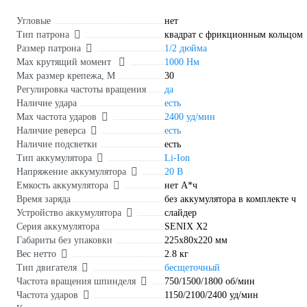
Угловые
нет
Тип патрона
квадрат с фрикционным кольцом
Размер патрона
1/2 дюйма
Max крутящий момент
1000 Нм
Max размер крепежа, М
30
Регулировка частоты вращения
да
Наличие удара
есть
Мах частота ударов
2400 уд/мин
Наличие реверса
есть
Наличие подсветки
есть
Тип аккумулятора
Li-Ion
Напряжение аккумулятора
20 В
Емкость аккумулятора
нет А*ч
Время заряда
без аккумулятора в комплекте ч
Устройство аккумулятора
слайдер
Серия аккумулятора
SENIX X2
Габариты без упаковки
225x80x220 мм
Вес нетто
2.8 кг
Тип двигателя
бесщеточный
Частота вращения шпинделя
750/1500/1800 об/мин
Частота ударов
1150/2100/2400 уд/мин