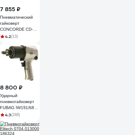
7 855 ₽
Пневматический
гайковерт
CONCORDE CD-
IW720-12C 6619219
4.2
(13)
8 800 ₽
Ударный
пневмогайковерт
FUBAG IW191/680
100110
4.3
(248)