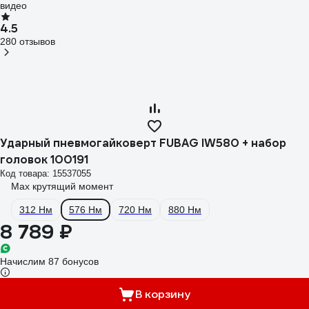
видео
4.5
280 отзывов
Ударный пневмогайковерт FUBAG IW580 + набор
головок 100191
Код товара: 15537055
Max крутящий момент
312 Нм
576 Нм
720 Нм
880 Нм
8 789 ₽
Начислим 87 бонусов
В корзину