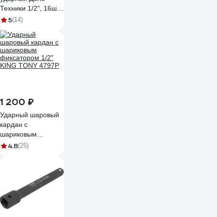
Техники 1/2", 16шт.
660116
5
(14)
1 200 ₽
Ударный шаровый
кардан с
шариковым
фиксатором 1/2"
4.8
(25)
KING TONY 4797P