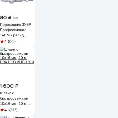
80 ₽
/шт
Переходник ЗУБР
Профессионал
1/4"M - рапид
штуцер 64915-1/4
4.8
(25)
1 600 ₽
Шланг с
быстросъемами
10х16 мм, 10 м,
ПВХ ECO AHF-1010
4.6
(376)