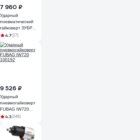
7 960 ₽
Ударный
пневматический
гайковерт ЗУБР
ПГ-720 1/2", 720 Нм
4.7
(27)
64260
9 526 ₽
Ударный
пневмогайковерт
FUBAG IW720
100192
4.3
(248)