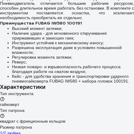
RP211020
Пневмодвигатель отличается большим рабочим ресурсом,
способен длительное время работать без остановки. В комплекте с
инструментом поставляется оснастка, что исключает
необходимость приобретать ее отдельно.
Преимущества FUBAG IW580 100191
Высокий момент затяжки;
Наличие удара - для мгновенного откручивания
приржавевших и закисших гаек;
Инструмент устойчив к механическому износу;
Разрешена эксплуатация даже в условиях повышенной
влажности;
Регулировка момента затяжки;
Реверс;
Низкая пожаро- и взрывоопасность рабочего процесса
благодаря работе на сжатом воздухе;
Кейс - для удобства хранения и транспортировки ударного
пневмогайковерта FUBAG IW580 + набора головок 100191.
Характеристики
Тип инструмента
гайковерт
Тип патрона
квадрат с фрикционным кольцом
Размер патрона
1/2 дюйма