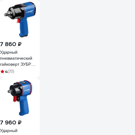
7 860 ₽
Ударный
пневматический
гайковерт ЗУБР
ПГ-880к 1/2", 880
4
(20)
Нм 64250
7 960 ₽
Ударный