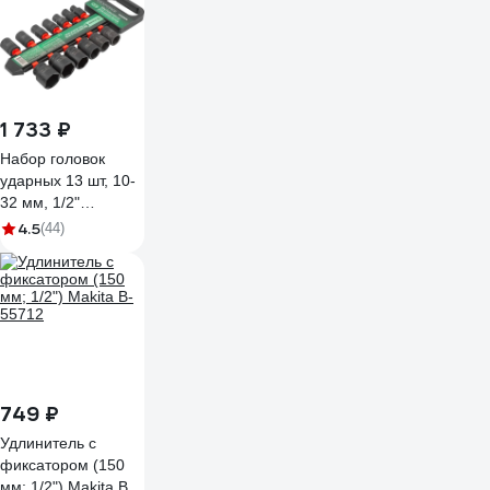
головками 17пр. (9-
27мм), кейс
ATAZ124
1 733 ₽
Набор головок
ударных 13 шт, 10-
32 мм, 1/2"
Rockforce RF-
4.5
(44)
4139MPB(50486)
749 ₽
Удлинитель с
фиксатором (150
мм; 1/2") Makita B-