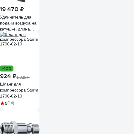
19 470 ₽
Удлинитель для
подачи воздуха на
катушке, длина
шланга 15м JTC
5561 489750
-10%
924 ₽
1 025 ₽
Шланг для
компрессора Sturm
1700-02-10
5
(14)