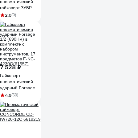
пневматический
гайковерт ЗУБР
ПГ-610к 64270
2.8
(9)
7 528 ₽
Гайковерт
пневматический
ударный Forsage
1/2 (690Нм) в
4.9
(60)
комплекте с
набором
инструментов, 17
предметов F-NC-
4230Q(61557)