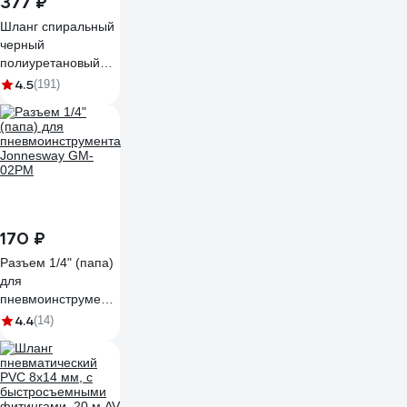
377 ₽
Шланг спиральный
черный
полиуретановый
профи (5 м; 20 бар;
4.5
(191)
5х8 мм) Pegas
pneumatic 4924
170 ₽
Разъем 1/4" (папа)
для
пневмоинструмента
Jonnesway GM-
4.4
(14)
02PM