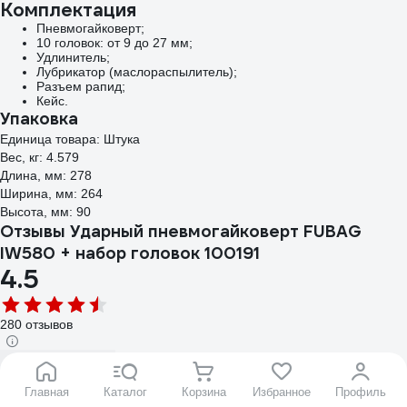
Комплектация
Пневмогайковерт;
10 головок: от 9 до 27 мм;
Удлинитель;
Лубрикатор (маслораспылитель);
Разъем рапид;
Кейс.
Упаковка
Единица товара: Штука
Вес, кг: 4.579
Длина, мм: 278
Ширина, мм: 264
Высота, мм: 90
Отзывы Ударный пневмогайковерт FUBAG
IW580 + набор головок 100191
4.5
280 отзывов
Написать отзыв
Вячеслав Г.
Главная
Каталог
Корзина
Избранное
Профиль
13.04.2024
г. Волжский
Опыт использования: Несколько месяцев