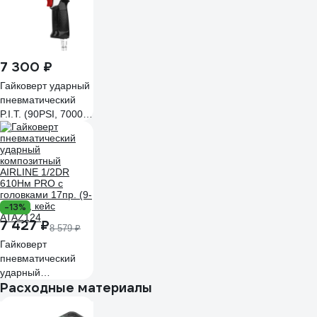
7 300 ₽
Гайковерт ударный
пневматический
P.I.T. (90PSI, 7000
об/мин, 680Нм,
120л/мин) PAW700-
A
-13%
7 427 ₽
8 579 ₽
Гайковерт
пневматический
ударный
Расходные материалы
композитный
AIRLINE 1/2DR
610Нм PRO с