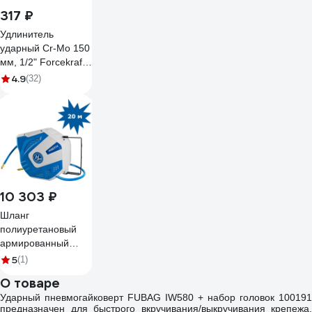
317 ₽
Удлинитель
ударный Cr-Mo 150
мм, 1/2" Forcekraf
FK-
4.9
(32)
8044150MPB(52746)
10 303 ₽
Шланг
полиуретановый
армированный
(8х12 мм; 20 м;
5
(1)
1/4") на
О товаре
самоскручивающейся
Ударный пневмогайковерт FUBAG IW580 + набор головок 100191
катушке Huberth
предназначен для быстрого вкручивания/выкручивания крепежа.