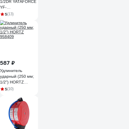
1/2DR YATAFORCE
YF-
80541MPB(60490)
5
(13)
587 ₽
Удлинитель
ударный (250 мм;
1/2") HORTZ
958409
5
(10)