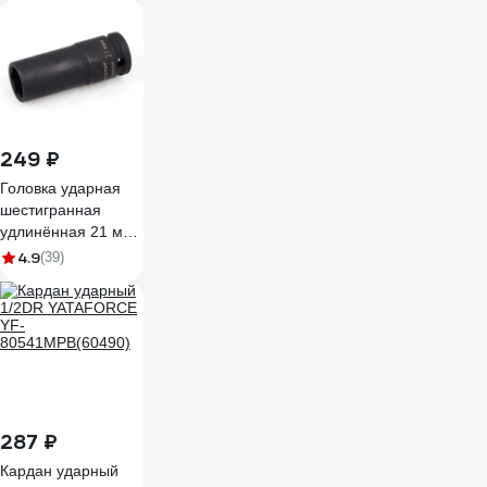
249 ₽
Головка ударная
шестигранная
удлинённая 21 мм
1/2" Дело Техники
4.9
(39)
660221
287 ₽
Кардан ударный