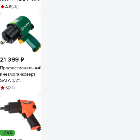
Gigant Professional
4.9
(18)
PW 880RKS +
набор головок
21 399 ₽
Профессиональный
пневмогайковерт
SATA 1/2"
автоматический.
5
(24)
Мгновенная смена
реверса для
шиномонтажа.
01118
-24%