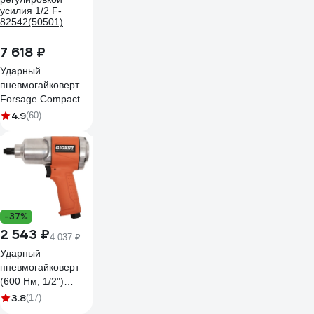
7 618 ₽
Ударный
пневмогайковерт
Forsage Compact с
реверсом и
4.9
(60)
регулировкой
усилия 1/2 F-
82542(50501)
-37%
2 543 ₽
4 037 ₽
Ударный
пневмогайковерт
(600 Нм; 1/2")
Gigant PW 600L
3.8
(17)