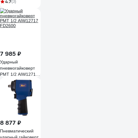
52281м
4.7
(3)
7 985 ₽
Ударный
пневмогайковерт
РМТ 1/2 AIW12717
FD2600
8 877 ₽
Пневматический
ударный гайковерт