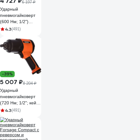
4 727 ₽
6 197 ₽
Ударный
пневмогайковерт
(600 Нм; 1/2")
Gigant PW 600
4.3
(491)
-39%
5 007 ₽
8 204 ₽
Ударный
пневмогайковерт
(720 Нм; 1/2"; кейс)
Gigant PW 720 +
4.3
(491)
набор головок