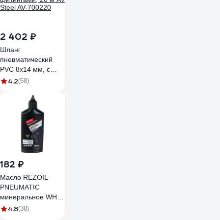
2 402 ₽
Шланг
пневматический
PVC 8x14 мм, с
быстросъемными
4.2
(58)
фитингами, 20 м AV
Steel AV-700220
182 ₽
Масло REZOIL
PNEUMATIC
минеральное WH-
45 0.1 л Rezer
4.8
(38)
03.008.00016