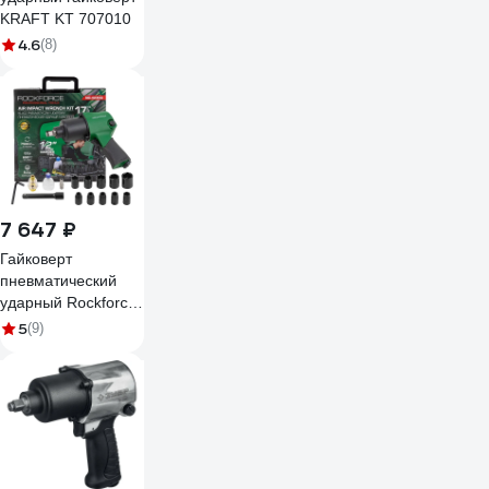
KRAFT KT 707010
4.6
(8)
7 647 ₽
Гайковерт
пневматический
ударный Rockforce
1/2 (690Нм) в
5
(9)
комплекте с
набором
инструментов, 17
предметов RF-NC-
4230Q (61574)