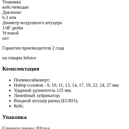
Упаковка
кейс/чемодан
Давление
6.3 атм
Диаметр воздушного штуцера
1/4F дюйм
Угловой
нет
Гарантия производителя 2 года
на товары Inforce
Комплектация
Пневмогайковерт;
Набор головок - 9, 10, 11, 13, 14, 17, 19, 22, 24, 27 мм;
Ударный удлинитель 125 мм;
Линейный лубрикатор;
Входной штуцер рапид (ЕURO);
Кейс.
Упаковка
Единица товара: Штука