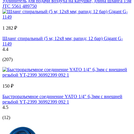
Удлинитель для подачи воздуха на катушке, длина шланга 15м
JTC 5561 489750
1 282 ₽
Шланг спиральный (5 м; 12х8 мм; рапид; 12 бар) Gigant G-
1149
4.4
(207)
150 ₽
Быстроразъемное соединение YATO 1/4" 6,3мм с внешней
резьбой YT-2399 36992399 092 1
4.5
(12)