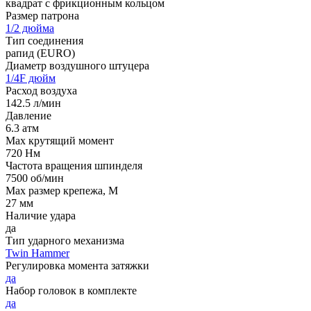
квадрат с фрикционным кольцом
Размер патрона
1/2 дюйма
Тип соединения
рапид (EURO)
Диаметр воздушного штуцера
1/4F дюйм
Расход воздуха
142.5 л/мин
Давление
6.3 атм
Max крутящий момент
720 Нм
Частота вращения шпинделя
7500 об/мин
Max размер крепежа, М
27 мм
Наличие удара
да
Тип ударного механизма
Twin Hammer
Регулировка момента затяжки
да
Набор головок в комплекте
да