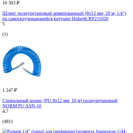
10 303 ₽
Шланг полиуретановый армированный (8х12 мм; 20 м; 1/4")
на самоскручивающейся катушке Huberth RP211020
5
(1)
1 247 ₽
Спиральный шланг (PU 8x12 мм, 10 м) полиуретановый
NORM PU ASN-10
4.7
(481)