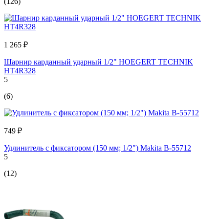
(126)
1 265 ₽
Шарнир карданный ударный 1/2" HOEGERT TECHNIK
HT4R328
5
(6)
749 ₽
Удлинитель с фиксатором (150 мм; 1/2") Makita B-55712
5
(12)