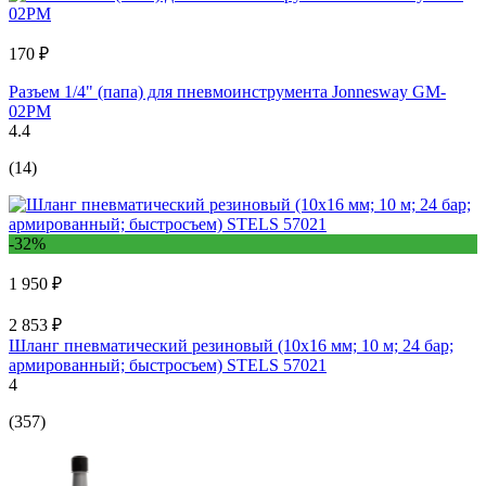
170 ₽
Разъем 1/4" (папа) для пневмоинструмента Jonnesway GM-
02PM
4.4
(14)
-32%
1 950 ₽
2 853 ₽
Шланг пневматический резиновый (10x16 мм; 10 м; 24 бар;
армированный; быстросъем) STELS 57021
4
(357)