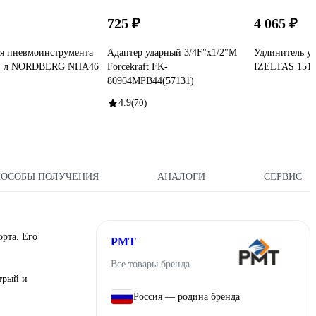
725 ₽
4 065 ₽
я пневмоинструмента
Адаптер ударный 3/4F"х1/2"M
Удлинитель уд
 1 л NORDBERG NHA46
Forcekraft FK-
IZELTAS 1519
80964MPB44(57131)
4.9
(70)
ПОСОБЫ ПОЛУЧЕНИЯ
АНАЛОГИ
СЕРВИС
рта. Его
РМТ
Все товары бренда
трый и
Россия — родина бренда