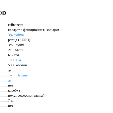
00D
гайковерт
квадрат с фрикционным кольцом
3/4 дюйма
рапид (EURO)
3/8F дюйм
210 л/мин
6.3 атм
1800 Нм
5000 об/мин
да
Twin Hammer
да
нет
коробка
полупрофессиональный
7 кг
нет