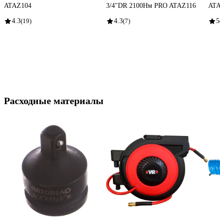
ATAZ104
3/4"DR 2100Нм PRO ATAZ116
ATA
4.3
(19)
4.3
(7)
5
Расходные материалы