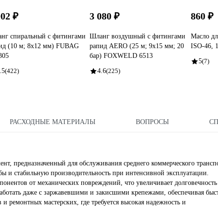
002 ₽
3 080 ₽
860 ₽
нг спиральный с фитингами
Шланг воздушный с фитингами
Масло дл
ид (10 м; 8x12 мм) FUBAG
рапид AERO (25 м; 9x15 мм; 20
ISO-46,
305
бар) FOXWELD 6513
5
(7)
.5
(422)
4.6
(225)
РАСХОДНЫЕ МАТЕРИАЛЫ
ВОПРОСЫ
С
нт, предназначенный для обслуживания среднего коммерческого транспо
бы и стабильную производительность при интенсивной эксплуатации.
онентов от механических повреждений, что увеличивает долговечность
аботать даже с заржавевшими и закисшими крепежами, обеспечивая быс
 и ремонтных мастерских, где требуется высокая надежность и