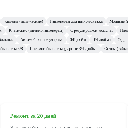
ударные (импульсные)
Гайковерты для шиномонтажа
Мощные (г
er
Китайские (пневмогайковерты)
С регулировкой момента
Пнев
бильные
Автомобильные ударные
3/8 дюйм
3/4 дюйма
Ударн
айковерты 3/8
Пневмогайковерты ударные 3/4 Дюйма
Оптом (гайко
Ремонт за 20 дней
Устраним любую неисправность по гарантии в нашем