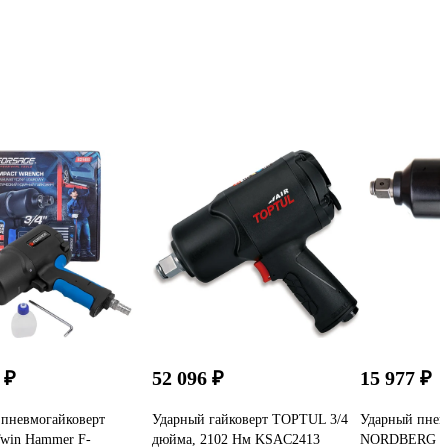
 ₽
52 096 ₽
15 977 ₽
пневмогайковерт
Ударный гайковерт TOPTUL 3/4
Ударный пнев
Twin Hammer F-
дюйма, 2102 Нм KSAC2413
NORDBERG N