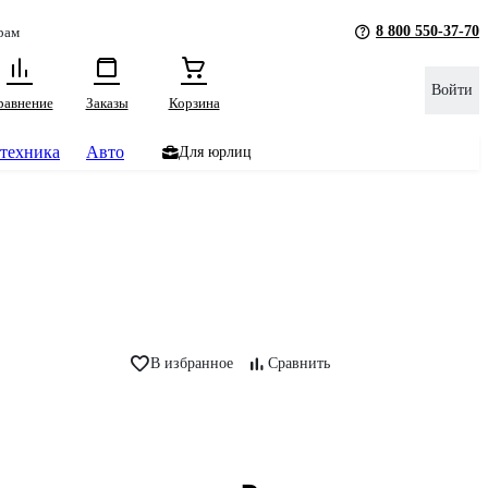
8 800 550-37-70
рам
Войти
равнение
Заказы
Корзина
техника
Авто
Для юрлиц
В избранное
Сравнить