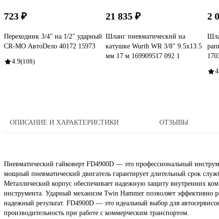
723 ₽
21 835 ₽
2 
Переходник 3/4" на 1/2" ударный
Шланг пневматический на
Шла
CR-MO АвтоDело 40172 15973
катушке Wurth WR 3/8" 9.5x13.5
рап
мм 17 м 169909517 092 1
170
4.9
(108)
4
ОПИСАНИЕ И ХАРАКТЕРИСТИКИ
ОТЗЫВЫ
Пневматический гайковерт FD4900D — это профессиональный инструме
мощный пневматический двигатель гарантирует длительный срок служ
Металлический корпус обеспечивает надежную защиту внутренних комп
инструмента. Ударный механизм Twin Hammer позволяет эффективно р
надежный результат. FD4900D — это идеальный выбор для автосервисов
производительность при работе с коммерческим транспортом.