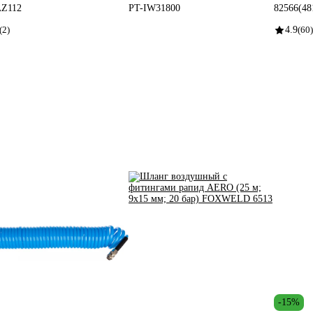
Z112
PT-IW31800
82566(48
(2)
4.9
(60)
-15%