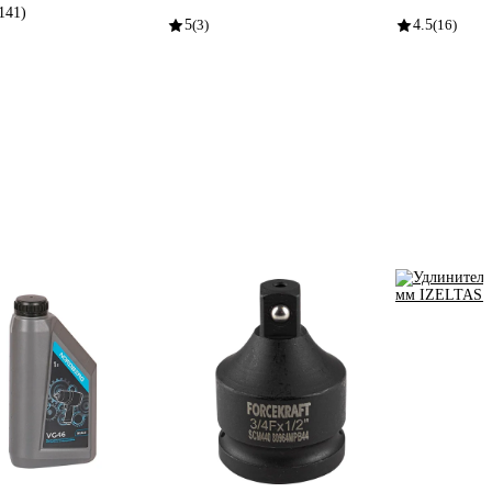
141)
5
(3)
4.5
(16)