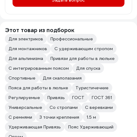
Задать вопрос
Этот товар из подборок
Для электриков
Профессиональные
Для монтажников
С удерживающим стропом
Для альпинизма
Привязи для работы в люльке
С интегрированным поясом
Для спуска
Спортивные
Для скалолазания
Пояса для работы в люльке
Туристичечкие
Регулируемые
Привязь
ГОСТ
ГОСТ 361
Универсальные
Со стропами
С веревками
С ремнями
3 точки крепления
1.5 м
Удерживающая Привязь
Пояс Удерживающий
Оптом