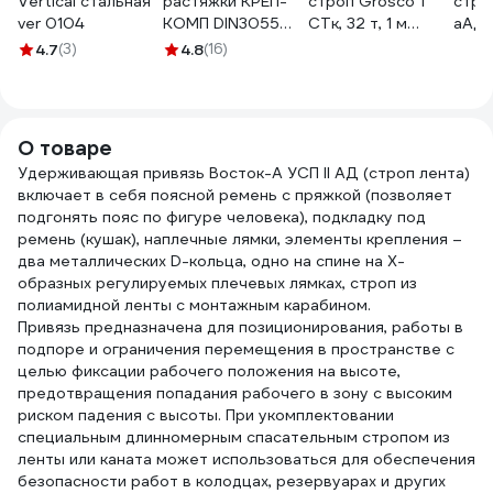
Vertical стальная
растяжки КРЕП-
строп Grosco 1
стро
ver 0104
КОМП DIN3055
СТк, 32 т, 1 м
аАд+
1мм 250м тр1
TI1X32001
062
4.7
(3)
4.8
(16)
О товаре
Удерживающая привязь Восток-А УСП II АД (строп лента)
включает в себя поясной ремень с пряжкой (позволяет
подгонять пояс по фигуре человека), подкладку под
ремень (кушак), наплечные лямки, элементы крепления –
два металлических D-кольца, одно на спине на Х-
образных регулируемых плечевых лямках, строп из
полиамидной ленты с монтажным карабином.
Привязь предназначена для позиционирования, работы в
подпоре и ограничения перемещения в пространстве с
целью фиксации рабочего положения на высоте,
предотвращения попадания рабочего в зону с высоким
риском падения с высоты. При укомплектовании
специальным длинномерным спасательным стропом из
ленты или каната может использоваться для обеспечения
безопасности работ в колодцах, резервуарах и других