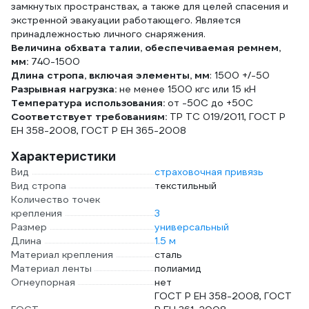
замкнутых пространствах, а также для целей спасения и
экстренной эвакуации работающего. Является
принадлежностью личного снаряжения.
Величина обхвата талии, обеспечиваемая ремнем,
мм:
740-1500
Длина стропа, включая элементы, мм
: 1500 +/-50
Разрывная нагрузка:
не менее 1500 кгс или 15 кН
Температура использования:
от -50C до +50С
Соответствует требованиям:
ТР ТС 019/2011, ГОСТ Р
ЕН 358-2008, ГОСТ Р ЕН 365-2008
Характеристики
Вид
страховочная привязь
Вид стропа
текстильный
Количество точек
крепления
3
Размер
универсальный
Длина
1.5 м
Материал крепления
сталь
Материал ленты
полиамид
Огнеупорная
нет
ГОСТ Р ЕН 358-2008, ГОСТ