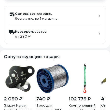
Самовывоз:
сегодня,
бесплатно
, из 1 магазина
Курьером:
завтра,
от 290 ₽
Сопутствующие товары
2 090 ₽
740 ₽
102 779 ₽
4 7
Зажим Капля
Трос для
Круглопрядный
Огне