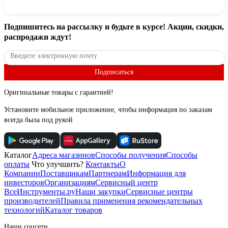
Подпишитесь
на рассылку
и будьте в курсе! Акции, скидки,
распродажи ждут!
Подписаться
Оригинальные товары с гарантией!
Установите мобильное приложение, чтобы информация по заказам
всегда была под рукой
Каталог
Адреса магазинов
Способы получения
Способы
оплаты
Что улучшить?
Контакты
О
Компании
Поставщикам
Партнерам
Информация для
инвесторов
Организациям
Сервисный центр
ВсеИнструменты.ру
Наши закупки
Сервисные центры
производителей
Правила применения рекомендательных
технологий
Каталог товаров
Наши соцсети