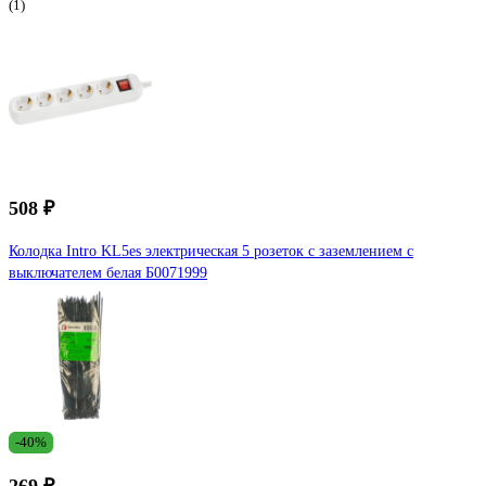
(1)
508 ₽
Колодка Intro KL5es электрическая 5 розеток с зазeмлением с
выключателем белая Б0071999
-40%
269 ₽