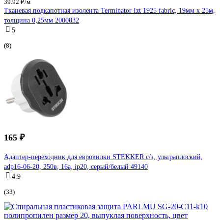
39.92 ₽/м
Тканевая подкапотная изолента Terminator Izt 1925 fabric, 19мм х 25м,
толщина 0,25мм 2000832
5
(8)
165 ₽
Адаптер-переходник для евровилки STEKKER с/з, ультраплоский,
adp16-06-20, 250в, 16a, ip20, серый/белый 49140
4.9
(33)