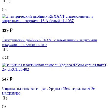
4.3
(12)
339 ₽
Электрический двойник REXANT с заземлением и защитными
шторками 16 А белый 11-1087
5
(125)
547 ₽
Защитная пластиковая спираль Урдюга d25мм черная пакет 2м
URСП25Ч02
5
(5)