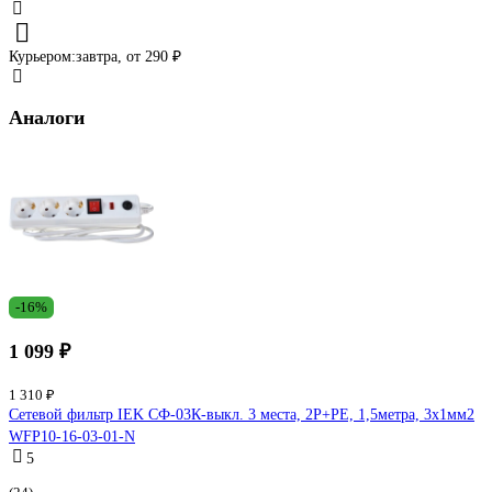
Курьером:
завтра,
от 290 ₽
Аналоги
-16%
1 099 ₽
1 310 ₽
Сетевой фильтр IEK СФ-03К-выкл. 3 места, 2Р+PЕ, 1,5метра, 3х1мм2
WFP10-16-03-01-N
5