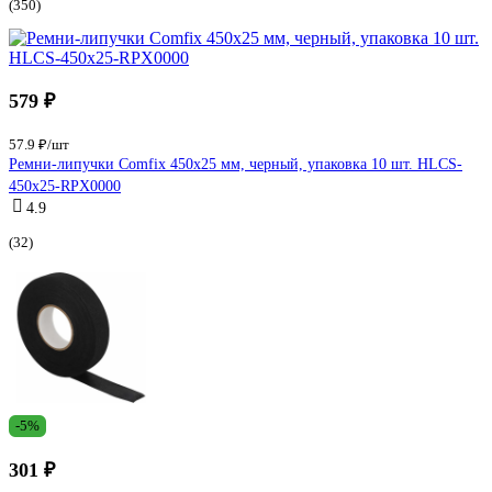
(350)
579 ₽
57.9 ₽/шт
Ремни-липучки Comfix 450x25 мм, черный, упаковка 10 шт. HLCS-
450х25-RPX0000
4.9
(32)
-5%
301 ₽