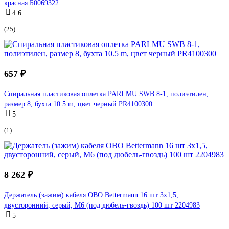
красная Б0069322
4.6
(25)
657 ₽
Спиральная пластиковая оплетка PARLMU SWB 8-1, полиэтилен,
размер 8, бухта 10.5 m, цвет черный PR4100300
5
(1)
8 262 ₽
Держатель (зажим) кабеля OBO Bettermann 16 шт 3х1,5,
двусторонний, серый, M6 (под дюбель-гвоздь) 100 шт 2204983
5