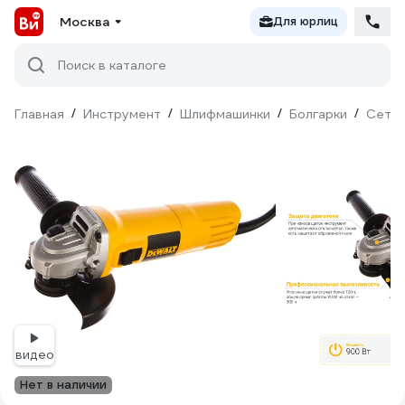
Москва
Для юрлиц
Поиск в каталоге
Главная
/
Инструмент
/
Шлифмашинки
/
Болгарки
/
Сетев
видео
Нет в наличии