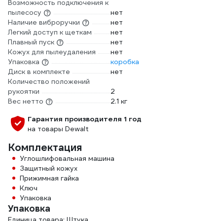
Возможность подключения к
пылесосу
нет
Наличие виброручки
нет
Легкий доступ к щеткам
нет
Плавный пуск
нет
Кожух для пылеудаления
нет
Упаковка
коробка
Диск в комплекте
нет
Количество положений
рукоятки
2
Вес нетто
2.1 кг
Гарантия производителя 1 год
на товары Dewalt
Комплектация
Углошлифовальная машина
Защитный кожух
Прижимная гайка
Ключ
Упаковка
Упаковка
Единица товара: Штука