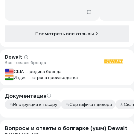
из профильны
листового ме
прослужит до
Посмотреть все отзывы
Dewalt
Все товары бренда
США — родина бренда
Индия — страна производства
Документация
Инструкция к товару
Сертификат дилера
Скач
Вопросы и ответы о болгарке (ушм) Dewalt