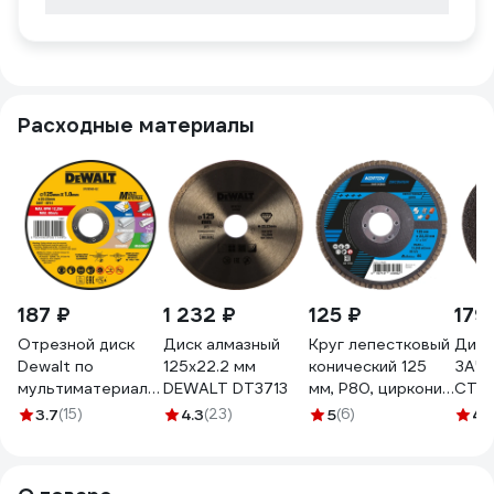
Расходные материалы
187 ₽
1 232 ₽
125 ₽
179
Отрезной диск
Диск алмазный
Круг лепестковый
Диск
Dewalt по
125х22.2 мм
конический 125
ЗАЧ
мультиматериалу
DEWALT DT3713
мм, Р80, цирконий
СТАЛ
125x1 мм,
NORTON
22.2
3.7
(15)
4.3
(23)
5
(6)
4.
DT20595
66261110459
0669
DT20595-QZ
25
1669