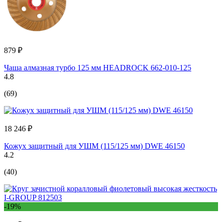
879 ₽
Чаша алмазная турбо 125 мм HEADROCK 662-010-125
4.8
(69)
18 246 ₽
Кожух защитный для УШМ (115/125 мм) DWE 46150
4.2
(40)
-19%