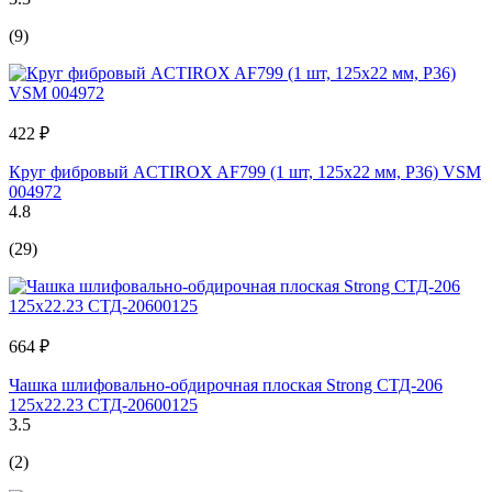
(9)
422 ₽
Круг фибровый ACTIROX AF799 (1 шт, 125х22 мм, P36) VSM
004972
4.8
(29)
664 ₽
Чашка шлифовально-обдирочная плоская Strong СТД-206
125x22.23 СТД-20600125
3.5
(2)