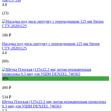
тов-157538
4.8
(23)
186 ₽
Насадка под диск-липучку с переходником 125 мм Strong
СTУ-20201125
4.6
(69)
-8%
490 ₽
534 ₽
Щетка Плоская (125х22.2 мм; витая нержавеющая проволока
0.3 мм) для УШМ DENZEL 746563
3.3