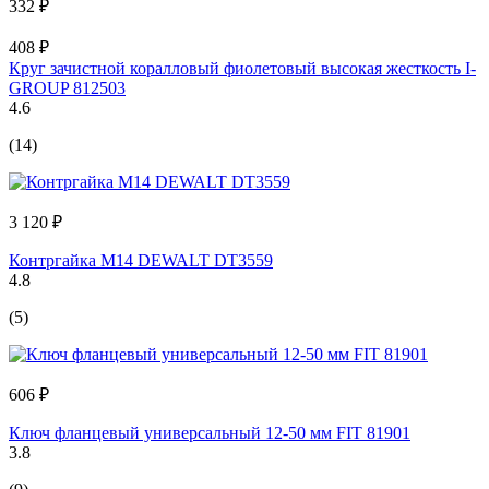
332 ₽
408 ₽
Круг зачистной коралловый фиолетовый высокая жесткость I-
GROUP 812503
4.6
(14)
3 120 ₽
Контргайка M14 DEWALT DT3559
4.8
(5)
606 ₽
Ключ фланцевый универсальный 12-50 мм FIT 81901
3.8