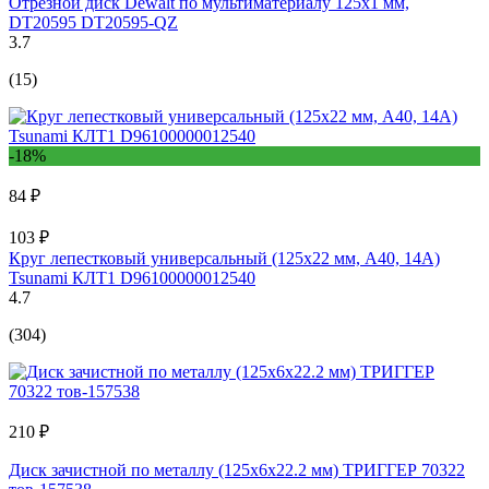
Отрезной диск Dewalt по мультиматериалу 125x1 мм,
DT20595 DT20595-QZ
3.7
(15)
-18%
84 ₽
103 ₽
Круг лепестковый универсальный (125х22 мм, А40, 14А)
Tsunami КЛТ1 D96100000012540
4.7
(304)
210 ₽
Диск зачистной по металлу (125x6х22.2 мм) ТРИГГЕР 70322