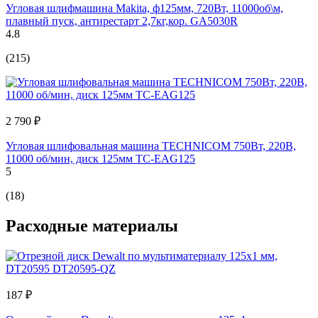
Угловая шлифмашина Makita, ф125мм, 720Вт, 11000об\м,
плавный пуск, антирестарт 2,7кг,кор. GA5030R
4.8
(215)
2 790 ₽
Угловая шлифовальная машина TECHNICOM 750Вт, 220В,
11000 об/мин, диск 125мм TC-EAG125
5
(18)
Расходные материалы
187 ₽