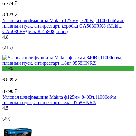
6 774 ₽
8 123 ₽
Угловая шлифмашина Makita 125 мм, 720 Вт, 11000 об\мин,
плавный пуск, антирестарт, коробка GA5030RX8 (Makita
GA5030R+Диск B-45808, 5 шт)
4.8
(215)
-19%
6 839 ₽
8 490 ₽
Угловая шлифмашина Makita ф125мм,840Вт,11000об\м,
плавный пуск, антирестарт 1.8кг 9558HNRZ
4.5
(26)