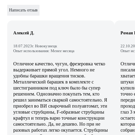
Написать отзыв
Алексей Д.
Роман 
18.07.2023
г. Новокузнецк
22.10.2
Опыт использования: Менее месяца
Опыт ис
Отличное качество, чугун, фрезеровка четко
Отличн
выдерживает прямой угол. Немного не
писали
удобны барашки вращения тисков.
хватае
Металлический барашек в комплекте с
штуки 
шестигранником под ключ было бы супер
купили
решением. Однозначно покупать тем, кто
точно 
решил заниматься сваркой самостоятельно. Я
передн
приобрел во ВИ сварочный полуавтомат, эти
проход
угловые струбцины, F-образные струбцины
глаз 3
крафтул и теперь варю точные конструкции
остает
самостоятельно. Да, не дешево. Но при не
котора
разовых работах легко окупается. Струбцины
собран