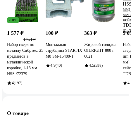
-10%
1 577 ₽
100 ₽
363 ₽
9 0
1 751 ₽
Набор сверл по
Монтажная
Жировой солидол
Наб
металлу Сибртех, 25
струбцина STARFIX
OILRIGHT 800 г
свер
предметов в
М8 SM-15488-1
6021
шт, 
металлической
мм) 
4.9
(40)
4.5
(598)
коробке, 1-13 мм
кейс
HSS /72379
TDB
4
(197)
4.
О товаре