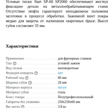
Угловые тиски Start SP-60 SP2060 обеспечивают жестку
фиксацию детали на металлообрабатывающем станке
Отсутствие люфта гарантирует неподвижное положени
заготовки в процессе обработки. Зажимной винт покры
медью для защиты от налипания сварочных брызг. Высот
губок составляет 35 мм.
Характеристики
Применение
для фрезерных станков
Тип
угловой зажим
Вид тисков
неповоротные
Функция поворота
нет
Рабочий ход
60 мм
Ширина губок
20 мм
Материал корпуса
чугун
Материал губок
сталь
Класс товара
Полупрофессиональный
Габариты без упаковки
250х250х60 мм
Вес нетто
3.8 кг