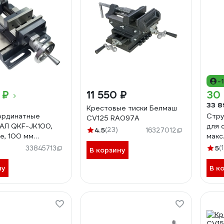
-
 ₽
11 550 ₽
30 
33 8
Крестовые тиски Белмаш
ординатные
Стру
CV125 RA097A
АЛ QKF-JK100,
для с
4.5
(23)
16327012
е, 100 мм
макс
0721
WSM
5
(1
33845713
В корзину
ну
В к