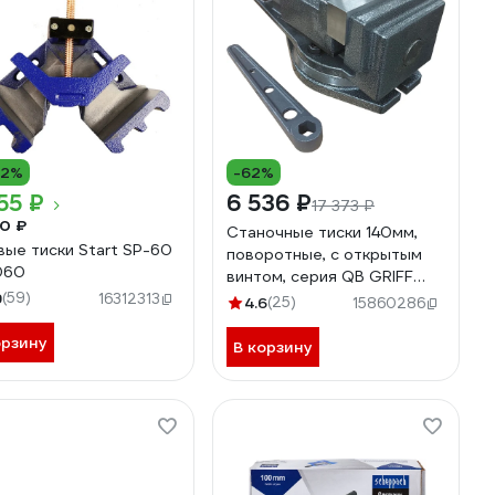
12%
-62%
55 ₽
6 536 ₽
17 373 ₽
0 ₽
Станочные тиски 140мм,
вые тиски Start SP-60
поворотные, с открытым
060
винтом, серия QB GRIFF
9
(59)
b241201
16312313
4.6
(25)
15860286
орзину
В корзину