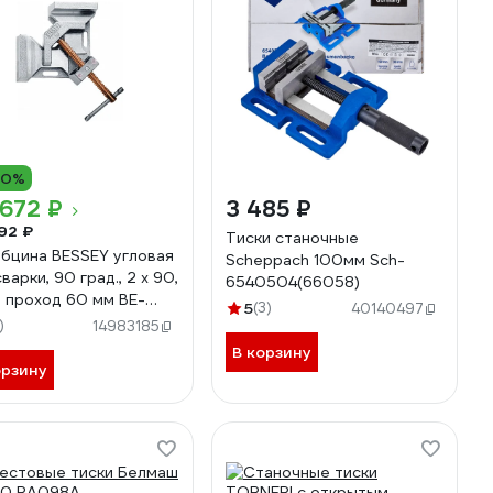
10%
672 ₽
3 485 ₽
92 ₽
Тиски станочные
бцина BESSEY угловая
Scheppach 100мм Sch-
варки, 90 град., 2 x 90,
6540504(66058)
. проход 60 мм BE-
5
(3)
40140497
9
)
14983185
В корзину
орзину