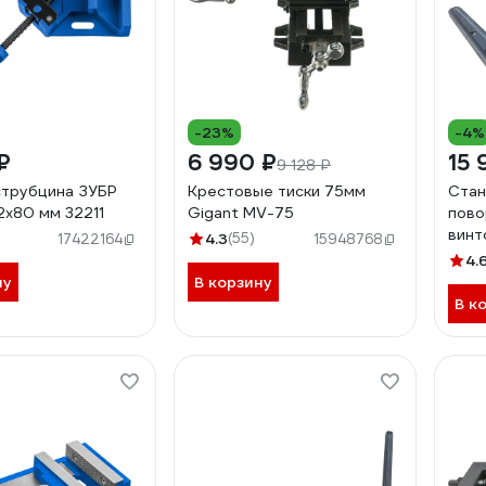
-23%
-4%
₽
6 990 ₽
15 
9 128 ₽
струбцина ЗУБР
Крестовые тиски 75мм
Стан
х80 мм 32211
Gigant MV-75
пово
винт
4.3
(55)
17422164
15948768
b241
4.
ну
В корзину
В к