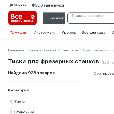
306 магазинов
Москва
Каталог
Акции
Инструмент
Крепеж
Всё для сада
Э
Главная
Станки
Тиски
Станочные
Для фрезерных с
/
/
/
/
Тиски для фрезерных станков
926 т
Найдено 926 товаров
Сортироват
Категория
Тиски
Станочные