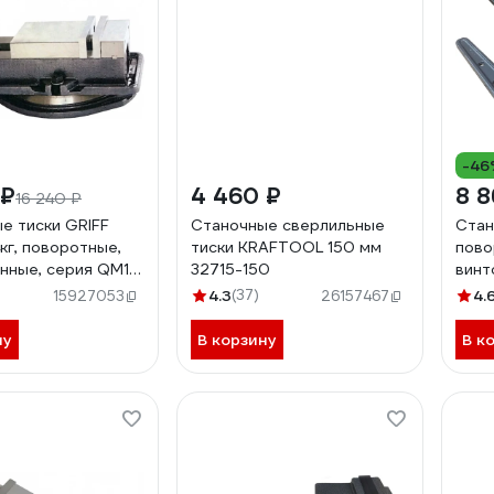
-46
 ₽
4 460 ₽
8 8
16 240 ₽
е тиски GRIFF
Станочные сверлильные
Стан
кг, поворотные,
тиски KRAFTOOL 150 мм
пово
нные, серия QM16
32715-150
винт
b241
4.3
(37)
4.
15927053
26157467
ну
В корзину
В к