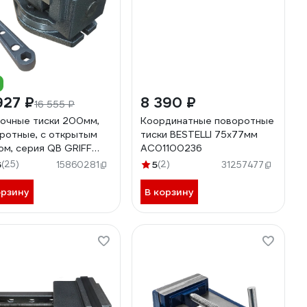
927 ₽
8 390 ₽
16 555 ₽
очные тиски 200мм,
Координатные поворотные
ротные, с открытым
тиски BESTELLI 75x77мм
ом, серия QB GRIFF
AC01100236
203
6
(25)
5
(2)
15860281
31257477
орзину
В корзину