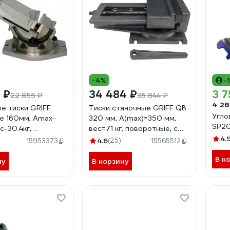
-4%
-
 ₽
34 484 ₽
3 7
22 855 ₽
35 844 ₽
4 28
е тиски GRIFF
Тиски станочные GRIFF QB
Угло
е 160мм, Amax-
320 мм, A(max)=350 мм,
SP2
с-30.4кг,
вес=71 кг, поворотные, с
ые, серия QHK
откр. винтом b241205
4.
4.6
(25)
15953373
15565512
В к
ну
В корзину