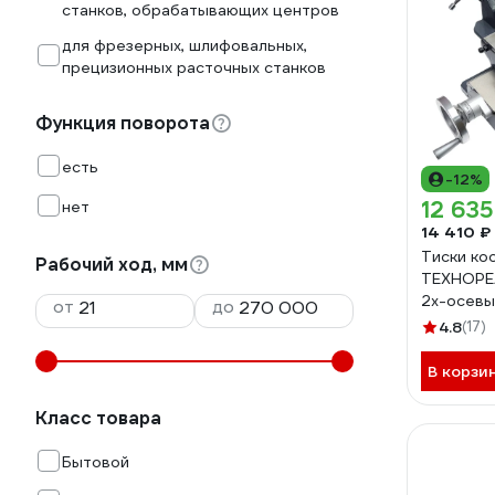
станков, обрабатывающих центров
для фрезерных, шлифовальных,
прецизионных расточных станков
Функция поворота
есть
-12%
12 635
нет
14 410 ₽
Тиски ко
Рабочий ход, мм
ТЕХНОРЕ
2х-осевы
от
до
МА32030
4.8
(17)
В корзи
Класс товара
Бытовой