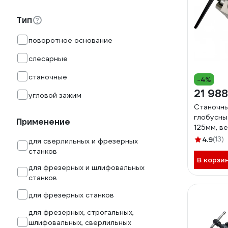
Тип
поворотное основание
слесарные
станочные
-4%
21 988
угловой зажим
Станочны
глобусны
Применение
125мм, ве
поворотн
4.9
(13)
для сверлильных и фрезерных
b241603
станков
В корзи
для фрезерных и шлифовальных
станков
для фрезерных станков
для фрезерных, строгальных,
шлифовальных, сверлильных