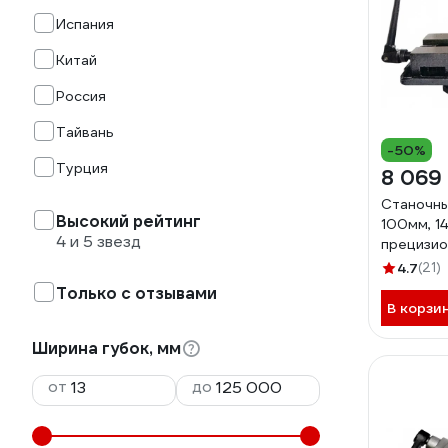
Испания
Китай
Россия
Тайвань
-50%
Турция
8 069
Станочны
Высокий рейтинг
100мм, 14
4 и 5 звезд
прецизио
b241301
4.7
(21)
Только с отзывами
В корзи
Ширина губок, мм
от
до