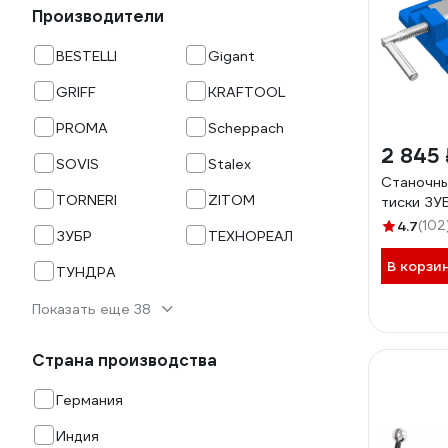
Производители
BESTELLI
Gigant
GRIFF
KRAFTOOL
PROMA
Scheppach
2 845 
SOVIS
Stalex
Станочн
TORNERI
ZITOM
тиски ЗУ
4.7
(102
ЗУБР
ТЕХНОРЕАЛ
В корзи
ТУНДРА
Показать еще 38
Страна производства
Германия
Индия