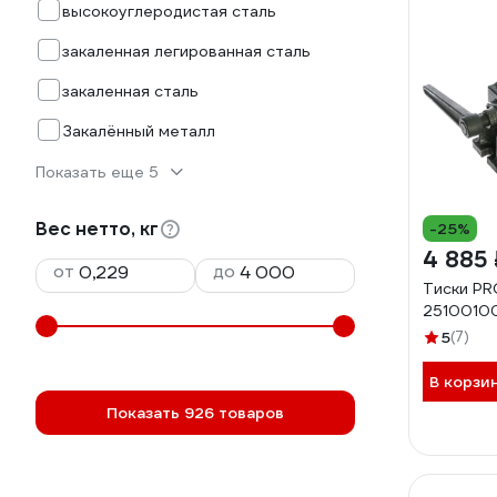
высокоуглеродистая сталь
закаленная легированная сталь
закаленная сталь
Закалённый металл
Показать еще 5
Вес нетто, кг
-25%
4 885 
от
до
Тиски P
2510010
5
(7)
В корзи
Показать 926 товаров