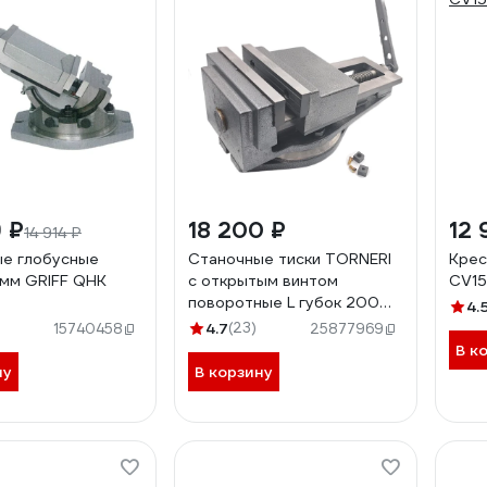
 ₽
18 200 ₽
12 
14 914 ₽
е глобусные
Станочные тиски TORNERI
Крес
5мм GRIFF QHK
с открытым винтом
CV1
поворотные L губок 200
4.
мм, серия QB200 045769
4.7
(23)
15740458
25877969
В к
ну
В корзину