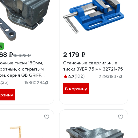
%
68 ₽
2 179 ₽
16 323 ₽
очные тиски 160мм,
Станочные сверлильные
ротные, с открытым
тиски ЗУБР 75 мм 32721-75
ом, серия QB GRIFF
4.7
(102)
22931937
202
6
(25)
15860284
В корзину
орзину