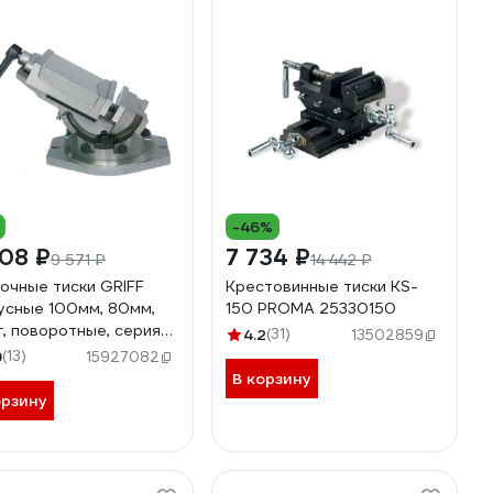
-46%
08 ₽
7 734 ₽
9 571 ₽
14 442 ₽
очные тиски GRIFF
Крестовинные тиски KS-
усные 100мм, 80мм,
150 PROMA 25330150
кг, поворотные, серия
4.2
(31)
13502859
b241601
9
(13)
15927082
В корзину
орзину