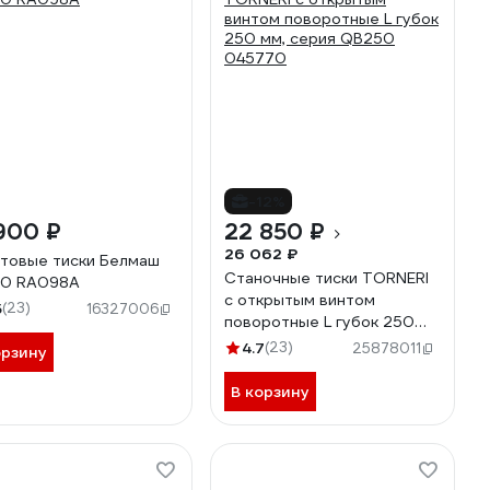
-12%
900 ₽
22 850 ₽
26 062 ₽
товые тиски Белмаш
Станочные тиски TORNERI
50 RA098A
с открытым винтом
5
(23)
16327006
поворотные L губок 250
мм, серия QB250 045770
4.7
(23)
25878011
орзину
В корзину