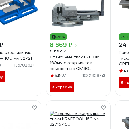
-11%
-5
₽
8 669 ₽
24 
9 692 ₽
ые сверлильные
Пово
Станочные тиски ZITOM
БР 100 мм 32721
тиск
160мм с откр.винтом
GRIF
)
13670262
поворотные QB160
b241
4.
mv10160
4.5
(37)
16228087
ну
В к
В корзину