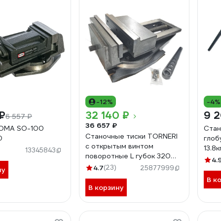
-12%
-4%
₽
32 140 ₽
9 2
6 557 ₽
36 657 ₽
ROMA SO-100
Стан
Станочные тиски TORNERI
0
глоб
с открытым винтом
13.8
13345843
поворотные L губок 320
QHK 
4.
мм, серия QB320 045771
4.7
(23)
25877999
ну
В к
В корзину