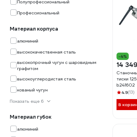
Полупрофессиональный
Профессиональный
Материал корпуса
алюминий
высококачественная сталь
-4%
высокопрочный чугун с шаровидным
14 349
графитом
Станочны
высокоуглеродистая сталь
тиски 12
b241602
кованый чугун
4.9
(13)
Показать еще 6
В корзи
Материал губок
алюминий