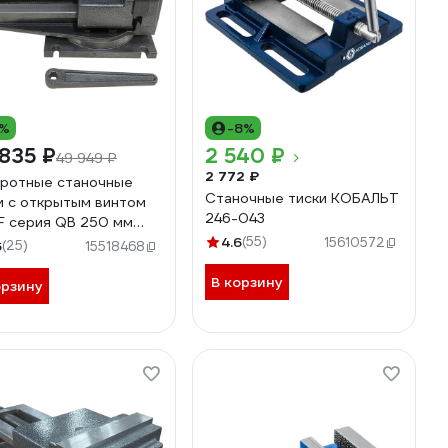
0%
-8%
835 ₽
2 540 ₽
49 949 ₽
2 772 ₽
ротные станочные
Станочные тиски КОБАЛЬТ
и с открытым винтом
246-043
F серия QB 250 мм
204
4.6
(55)
15610572
6
(25)
15518468
В корзину
орзину