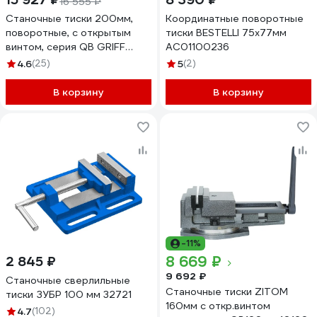
16 555 ₽
Станочные тиски 200мм,
Координатные поворотные
поворотные, с открытым
тиски BESTELLI 75x77мм
винтом, серия QB GRIFF
AC01100236
b241203
4.6
(25)
5
(2)
В корзину
В корзину
-11%
8 669 ₽
2 845 ₽
9 692 ₽
Станочные сверлильные
Станочные тиски ZITOM
тиски ЗУБР 100 мм 32721
160мм с откр.винтом
4.7
(102)