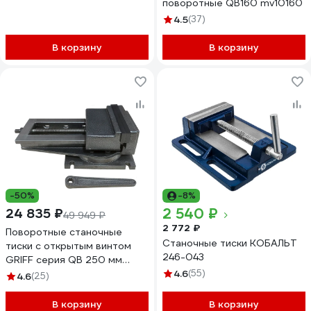
поворотные QB160 mv10160
4.5
(37)
В корзину
В корзину
-50%
-8%
2 540 ₽
24 835 ₽
49 949 ₽
2 772 ₽
Поворотные станочные
Станочные тиски КОБАЛЬТ
тиски с открытым винтом
246-043
GRIFF серия QB 250 мм
b241204
4.6
(55)
4.6
(25)
В корзину
В корзину