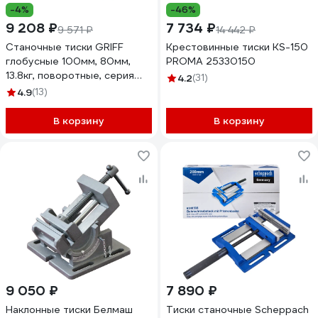
-4%
-46%
9 208 ₽
7 734 ₽
9 571 ₽
14 442 ₽
Станочные тиски GRIFF
Крестовинные тиски KS-150
глобусные 100мм, 80мм,
PROMA 25330150
13.8кг, поворотные, серия
4.2
(31)
QHK b241601
4.9
(13)
В корзину
В корзину
9 050 ₽
7 890 ₽
Наклонные тиски Белмаш
Тиски станочные Scheppach