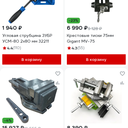
-23%
1 940 ₽
6 990 ₽
9 128 ₽
Угловая струбцина ЗУБР
Крестовые тиски 75мм
УСМ-80 2х80 мм 32211
Gigant MV-75
4.4
(110)
4.3
(55)
В корзину
В корзину
-4%
15 927 ₽
8 390 ₽