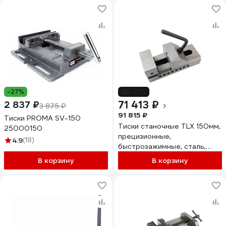
-27%
-22%
71 413 ₽
2 837 ₽
3 875 ₽
91 815 ₽
Тиски PROMA SV-150
Тиски станочные TLX 150мм,
25000150
прецизионные,
4.9
(18)
быстрозажимные, сталь,
неповоротные, ход 300мм
В корзину
В корзину
66680