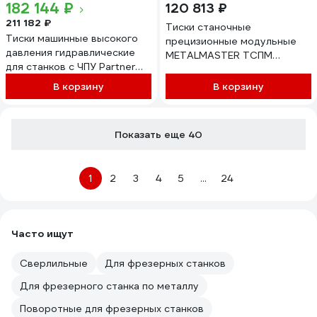
182 144 ₽
120 813 ₽
211 182 ₽
Тиски станочные
Тиски машинные высокого
прецизионные модульные
давления гидравлические
METALMASTER ТСПМ
для станков с ЧПУ Partner
200/400 23383
CHV-200A ширина губок
В корзину
В корзину
200 мм, раствор 0-280 мм,
сила зажима 71кH 513620
Показать еще 40
1
2
3
4
5
...
24
Часто ищут
Сверлильные
Для фрезерных станков
Для фрезерного станка по металлу
Поворотные для фрезерных станков