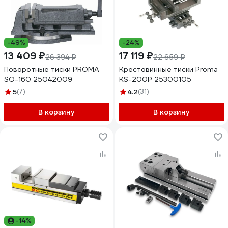
-49%
-24%
13 409 ₽
17 119 ₽
26 394 ₽
22 659 ₽
Поворотные тиски PROMA
Крестовинные тиски Proma
SO-160 25042009
KS-200P 25300105
5
(7)
4.2
(31)
В корзину
В корзину
-14%