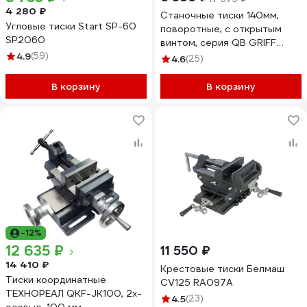
4 280 ₽
Станочные тиски 140мм,
Угловые тиски Start SP-60
поворотные, с открытым
SP2060
винтом, серия QB GRIFF
4.9
(59)
b241201
4.6
(25)
В корзину
В корзину
-12%
12 635 ₽
11 550 ₽
14 410 ₽
Крестовые тиски Белмаш
Тиски координатные
CV125 RA097A
ТЕХНОРЕАЛ QKF-JK100, 2х-
4.5
(23)