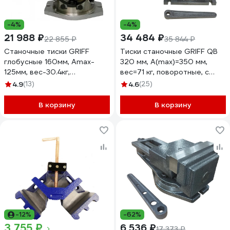
-4%
-4%
21 988 ₽
34 484 ₽
22 855 ₽
35 844 ₽
Станочные тиски GRIFF
Тиски станочные GRIFF QB
глобусные 160мм, Amax-
320 мм, A(max)=350 мм,
125мм, вес-30.4кг,
вес=71 кг, поворотные, с
поворотные, серия QHK
откр. винтом b241205
4.9
(13)
4.6
(25)
b241603
В корзину
В корзину
-12%
-62%
3 755 ₽
6 536 ₽
17 373 ₽