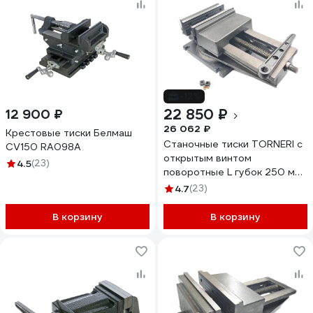
-12%
22 850 ₽
12 900 ₽
26 062 ₽
Крестовые тиски Белмаш
Станочные тиски TORNERI с
CV150 RA098A
открытым винтом
4.5
(23)
поворотные L губок 250 мм,
серия QB250 045770
4.7
(23)
В корзину
В корзину