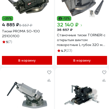
-25%
-12%
32 140 ₽
4 885 ₽
6 557 ₽
36 657 ₽
Тиски PROMA SO-100
Станочные тиски TORNERI с
25100100
открытым винтом
5
(7)
поворотные L губок 320 мм,
серия QB320 045771
4.7
(23)
В корзину
В корзину