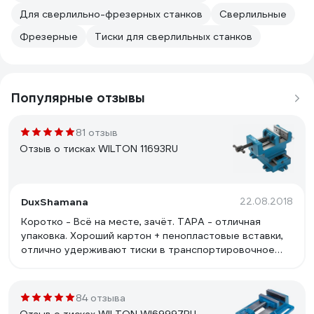
Для сверлильно-фрезерных станков
Сверлильные
Фрезерные
Тиски для сверлильных станков
Популярные отзывы
81 отзыв
Отзыв о тисках WILTON 11693RU
DuxShamana
22.08.2018
Коротко - Всё на месте, зачёт. ТАРА - отличная
упаковка. Хороший картон + пенопластовые вставки,
отлично удерживают тиски в транспортировочное
время. ПОКРАСКА - хорошая станочная покраска без
подтёков и вылезаний на ходовые части. ХОД -
умеренно натянутый, без люфтов. Фактически
84 отзыва
такойже как и на станках. Ласто-хвост как и на