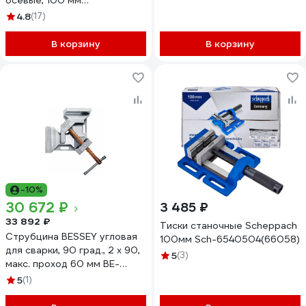
осевые, 100 мм
МА320300721
4.8
(17)
В корзину
В корзину
-10%
30 672 ₽
3 485 ₽
33 892 ₽
Тиски станочные Scheppach
Струбцина BESSEY угловая
100мм Sch-6540504(66058)
для сварки, 90 град., 2 x 90,
5
(3)
макс. проход 60 мм BE-
WSM9
5
(1)