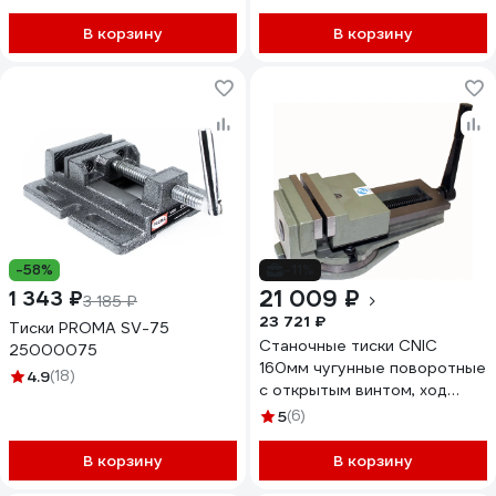
В корзину
В корзину
-58%
-11%
21 009 ₽
1 343 ₽
3 185 ₽
23 721 ₽
Тиски PROMA SV-75
Станочные тиски CNIC
25000075
160мм чугунные поворотные
4.9
(18)
с открытым винтом, ход
180мм LTB160 Q13 67316
5
(6)
В корзину
В корзину