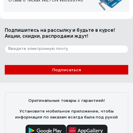
Отзыв о тисках WILTON WI69997RU
взрослых станках имеет возможность регулировки.
ЛИМБЫ - хорошо читаемые. МЕХОБРАБОТКА
ДЕТАЛЕЙ - (фрезеровка/токарка) достойная своей
цены, на уровне, что приятно порадовало.
Игнатов Виктор
27.01.2017
Подпишитесь
на рассылку
и будьте в курсе!
Нормальные тиски. Поверхность ровная, плавный ход
Акции, скидки, распродажи ждут!
губок.
100 отзывов
Отзыв о тисках WILTON WI91193RU
Подписаться
Гравченков Сергей Викторович
20.07.2018
Простые и удобные в работе.
Оригинальные товары с гарантией!
Установите мобильное приложение, чтобы
информация по заказам всегда была под рукой