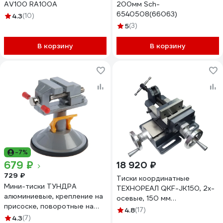
AV100 RA100A
200мм Sch-
6540508(66063)
4.3
(10)
5
(3)
В корзину
В корзину
-7%
679 ₽
18 920 ₽
729 ₽
Тиски координатные
Мини-тиски ТУНДРА
ТЕХНОРЕАЛ QKF-JK150, 2х-
алюминиевые, крепление на
осевые, 150 мм
присоске, поворотные на
МА320300722
4.8
(17)
180, 35 мм 7003027
4.3
(7)