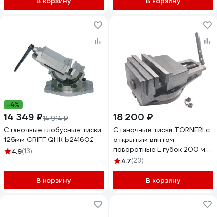
В корзину
В корзину
-4%
14 349 ₽
18 200 ₽
14 914 ₽
Станочные глобусные тиски
Станочные тиски TORNERI с
125мм GRIFF QHK b241602
открытым винтом
поворотные L губок 200 мм,
4.9
(13)
серия QB200 045769
4.7
(23)
В корзину
В корзину