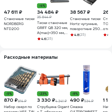
-4%
47 611 ₽
34 484 ₽
38 567 ₽
26 
35 844 ₽
Станочные тиски
Станочные тиски
Стан
Тиски станочные
NORDBERG
Hortz чугунные,
TORN
GRIFF QB 320 мм,
NTD200
поворотные 250
откр
A(max)=350 мм,
104465
пово
4.8
(25)
4.
вес=71 кг,
4.6
(25)
губо
поворотные, с
сери
откр. винтом
045
b241205
Расходные материалы
-5%
-23%
-8%
870 ₽
3 330 ₽
490 ₽
1 10
914 ₽
4 341 ₽
534 ₽
Набор сверл по
Струбцина Gigant
Смазка
Набо
металлу HSS-TiN
с Т-образным
GAZPROMNEFT
мета