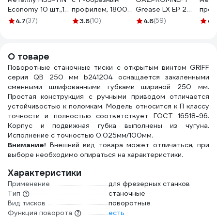
Economy 10 шт.,1-
профилем, 1800
Grease LX EP 2
пред
10 мм Makita D-
мм GTC-1800
400g
Rock
4.7
(37)
3.6
(10)
4.6
(59)
4.
72849
2389906876
924U
О товаре
Поворотные станочные тиски с открытым винтом GRIFF
серия QB 250 мм b241204 оснащается закаленными
сменными шлифованными губками шириной 250 мм.
Простая конструкция с ручными приводом отличается
устойчивостью к поломкам. Модель относится к П классу
точности и полностью соответствует ГОСТ 16518-96.
Корпус и подвижная губка выполнены из чугуна.
Исполнение с точностью 0.025мм/100мм.
Внимание!
Внешний вид товара может отличаться, при
выборе необходимо опираться на характеристики.
Характеристики
Применение
для фрезерных станков
Тип
станочные
Вид тисков
поворотные
Функция поворота
есть