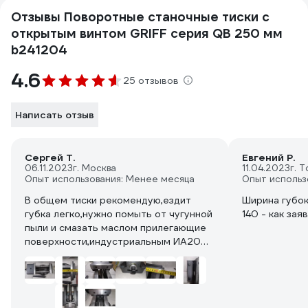
Отзывы Поворотные станочные тиски с
открытым винтом GRIFF серия QB 250 мм
b241204
4.6
25 отзывов
Написать отзыв
Сергей Т.
Евгений Р.
06.11.2023
г. Москва
11.04.2023
г. 
Опыт использования: Менее месяца
Опыт использ
В общем тиски рекомендую,ездит
Ширина губок 
губка легко,нужно помыть от чугунной
140 - как зая
пыли и смазать маслом прилегающие
поверхности,индустриальным ИА20
или моторным остатков если есть
машина его много.Винт лучше
шлифануть бумагой зернистость
1000.