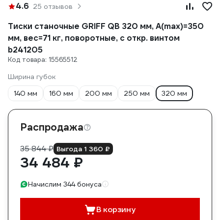
4.6
25 отзывов
Тиски станочные GRIFF QB 320 мм, A(max)=350
мм, вес=71 кг, поворотные, с откр. винтом
b241205
Код товара: 15565512
Ширина губок
140 мм
160 мм
200 мм
250 мм
320 мм
Распродажа
35 844 ₽
Выгода 1 360 ₽
34 484 ₽
Начислим 344 бонуса
В корзину