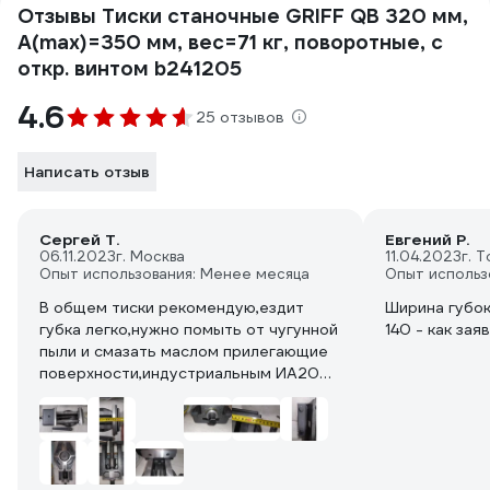
Отзывы Тиски станочные GRIFF QB 320 мм,
A(max)=350 мм, вес=71 кг, поворотные, с
откр. винтом b241205
4.6
25 отзывов
Написать отзыв
Сергей Т.
Евгений Р.
06.11.2023
г. Москва
11.04.2023
г. 
Опыт использования: Менее месяца
Опыт использ
В общем тиски рекомендую,ездит
Ширина губок 
губка легко,нужно помыть от чугунной
140 - как зая
пыли и смазать маслом прилегающие
поверхности,индустриальным ИА20
или моторным остатков если есть
машина его много.Винт лучше
шлифануть бумагой зернистость
1000.