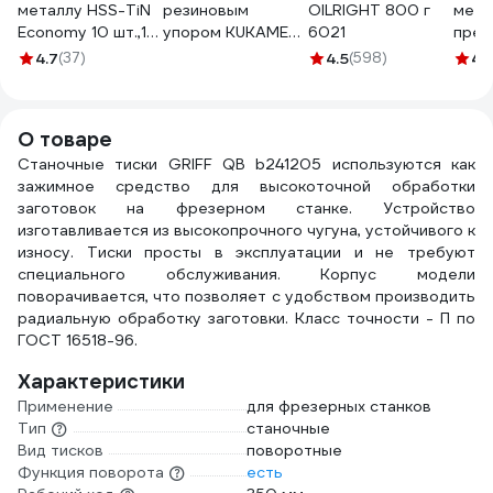
металлу HSS-TiN
резиновым
OILRIGHT 800 г
мета
Economy 10 шт.,1-
упором KUKAMET
6021
пред
10 мм Makita D-
BG911-5
Rock
4.7
(37)
4.5
(598)
4.
72849
924U
О товаре
Cтаночные тиски GRIFF QB b241205 используются как
зажимное средство для высокоточной обработки
заготовок на фрезерном станке. Устройство
изготавливается из высокопрочного чугуна, устойчивого к
износу. Тиски просты в эксплуатации и не требуют
специального обслуживания. Корпус модели
поворачивается, что позволяет с удобством производить
радиальную обработку заготовки. Класс точности - П по
ГОСТ 16518-96.
Характеристики
Применение
для фрезерных станков
Тип
станочные
Вид тисков
поворотные
Функция поворота
есть