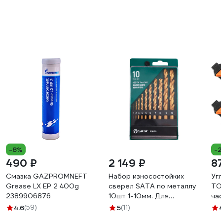
-8%
-
490 ₽
2 149 ₽
8
Смазка GAZPROMNEFT
Набор износостойких
Уг
Grease LX EP 2 400g
сверел SATA по металлу
TO
2389906876
10шт 1-10мм. Для
ча
интенсивного сверления.
4.6
(59)
5
(11)
52910A