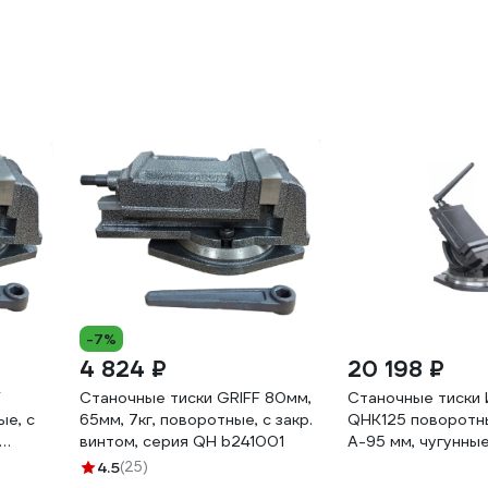
-7%
4 824 ₽
20 198 ₽
F
Станочные тиски GRIFF 80мм,
Станочные тиски
ые, с
65мм, 7кг, поворотные, с закр.
QHK125 поворотны
винтом, серия QH b241001
А-95 мм, чугунны
00001752095
4.5
(25)