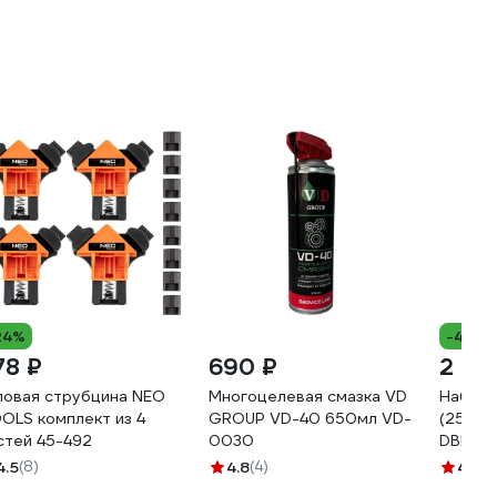
24%
-45%
78 ₽
690 ₽
2 83
ловая струбцина NEO
Многоцелевая смазка VD
Набор 
OLS комплект из 4
GROUP VD-40 650мл VD-
(25 шт;
стей 45-492
0030
DBM 11
4.5
(8)
4.8
(4)
4.6
(9