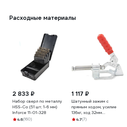
Расходные материалы
2 833 ₽
1 117 ₽
Набор сверл по металлу
Шатунный зажим с
HSS-Co (51 шт; 1-6 мм)
прямым ходом, усилие
Inforce 11-01-328
136кг, ход 32мм
WOODWORK GH-302-FM
4.6
(160)
4.7
(7)