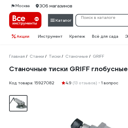
306 магазинов
Москва
Каталог
Акции
Инструмент
Крепеж
Всё для сада
Э
Главная
Станки
Тиски
Станочные
GRIFF
/
/
/
/
Станочные тиски GRIFF глобусные 
Код товара:
15927082
4.9
(13 отзывов)
1 вопрос