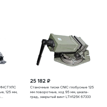
25 182 ₽
 ИНСТУЛС
Станочные тиски CNIC глобусные 125
е, 125 мм,
мм поворотные, ход 95 мм, шкала-
е
град., закрытый винт LTH125K 67333