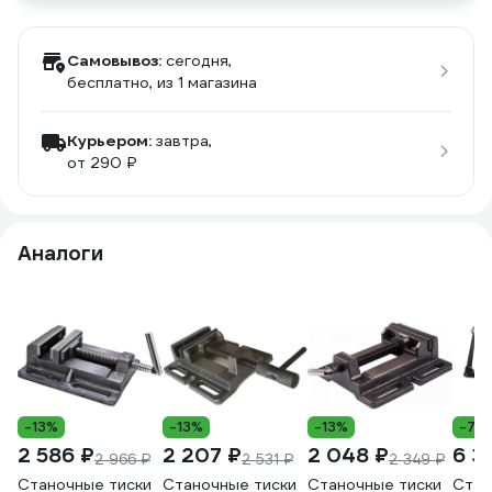
Самовывоз:
сегодня,
бесплатно
, из 1 магазина
Курьером:
завтра,
от 290 ₽
Аналоги
-13%
-13%
-13%
-7%
2 586 ₽
2 207 ₽
2 048 ₽
6 3
2 966 ₽
2 531 ₽
2 349 ₽
Станочные тиски
Станочные тиски
Станочные тиски
Стан