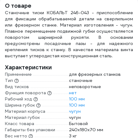
TDBS25K5 25
О товаре
052899
Станочные тиски КОБАЛЬТ 246-043 - приспособление
для фиксации обрабатываемой детали на сверлильном
или фрезерном станке. Материал изготовления - чугун.
Плавное перемещение подвижной губки осуществляется
поворотом шарнирной рукояти. В основании
предусмотрены посадочные пазы - для надежного
крепления тисков к станку. В качестве материала винта
выступает углеродистая конструкционная сталь.
Характеристики
Применение
для фрезерных станков
Тип
станочные
Вид тисков
неповоротные
Функция поворота
нет
Рабочий ход
100 мм
Ширина губок
100 мм
Материал корпуса
чугун
Материал губок
чугун
Класс товара
Бытовой
Габариты без упаковки
240х180х70 мм
Вес нетто
3 кг