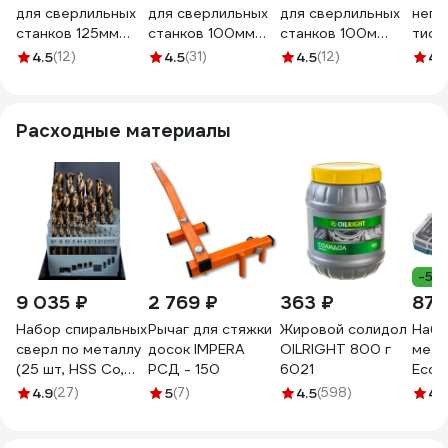
для сверлильных
для сверлильных
для сверлильных
непо
станков 125мм
станков 100мм
станков 100м
тиск
GRIFF Q19A
GRIFF Q19
GRIFF Q19A
100м
4.5
(12)
4.5
(31)
4.5
(12)
4.
b241503
b241402
b241502
A/ma
вес=
прец
Расходные материалы
сери
b241
-5%
9 035 ₽
2 769 ₽
363 ₽
870
Набор спиральных
Рычаг для стяжки
Жировой солидол
Набо
сверл по металлу
досок IMPERA
OILRIGHT 800 г
мета
(25 шт, HSS Co,
РСД - 150
6021
Econ
1.0-13.0 мм) в
10 м
4.9
(27)
5
(7)
4.5
(598)
4.
металлическом
7284
кейсе Thorvik