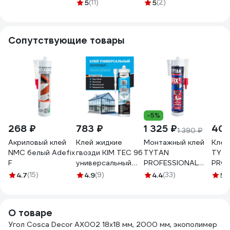
влаг
5
(11)
5
(2)
покр
22Х
116S
Сопутствующие товары
-5%
268 ₽
783 ₽
1 325 ₽
404
1 390 ₽
Акриловый клей
Клей жидкие
Монтажный клей
Клей
NMC белый Adefix
гвозди KIM TEC 96
TYTAN
TYT
F
универсальный
PROFESSIONAL
PROF
прозрачный шов
Fix2 GT гибридный
HYDR
4.7
(15)
4.9
(9)
4.4
(33)
5
(
280 мл 03-01-96
с мгновенным
акри
начальным
проз
схватыванием,
мл 2
О товаре
290 мл 73891
Угол Cosca Decor AX002 18x18 мм, 2000 мм, экополимер