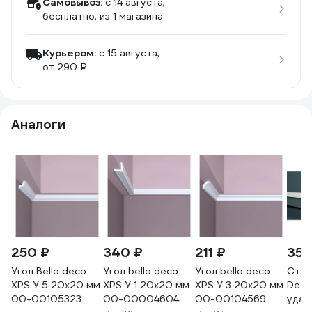
Самовывоз:
c 14 августа,
бесплатно
, из 1 магазина
Курьером:
c 15 августа,
от 290 ₽
Аналоги
250 ₽
340 ₽
211 ₽
359
Угол Bello deco
Угол bello deco
Угол bello deco
Стен
XPS У 5 20x20 мм
XPS У 1 20x20 мм
XPS У 3 20x20 мм
Deco
00-00105323
00-00004604
00-00104569
удар