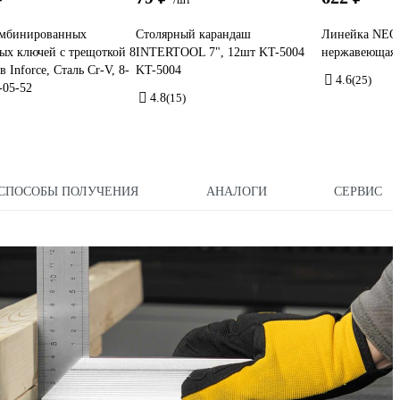
омбинированных
Столярный карандаш
Линейка NEO
х ключей с трещоткой 8
INTERTOOL 7", 12шт KT-5004
нержавеющая с
 Inforce, Сталь Cr-V, 8-
KT-5004
4.6
(25)
-05-52
4.8
(15)
СПОСОБЫ ПОЛУЧЕНИЯ
АНАЛОГИ
СЕРВИС