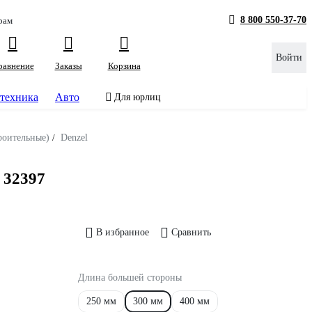
8 800 550-37-70
рам
Войти
равнение
Заказы
Корзина
техника
Авто
Для юрлиц
роительные)
/
Denzel
 32397
В избранное
Сравнить
Длина большей стороны
250 мм
300 мм
400 мм