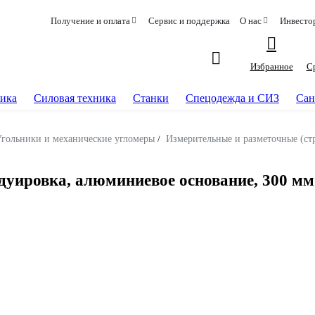
Получение и оплата
Сервис и поддержка
О нас
Инвесто
Избранное
С
ика
Силовая техника
Станки
Спецодежда и СИЗ
Сан
гольники и механические угломеры
/
Измерительные и разметочные (ст
дуировка, алюминиевое основание, 300 мм