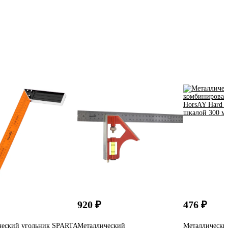
920 ₽
476 ₽
ческий угольник SPARTA
Металлический
Металлически