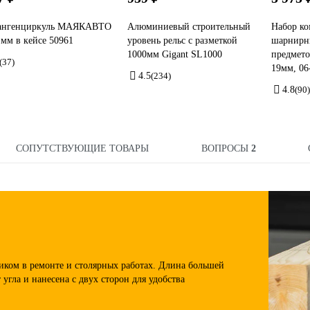
ангенциркуль МАЯКАВТО
Алюминиевый строительный
Набор к
 мм в кейсе 50961
уровень рельс с разметкой
шарнирны
1000мм Gigant SL1000
предметов
(37)
19мм, 06
4.5
(234)
4.8
(90)
СОПУТСТВУЮЩИЕ ТОВАРЫ
ВОПРОСЫ
2
иком в ремонте и столярных работах. Длина большей
 угла и нанесена с двух сторон для удобства