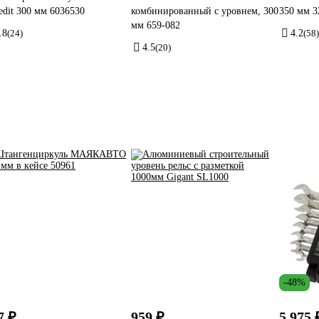
edit 300 мм 6036530
комбинированный с уровнем, 300
350 мм 3
мм 659-082
.8
(24)
4.2
(58)
4.5
(20)
-48%
7 ₽
959 ₽
5 975 