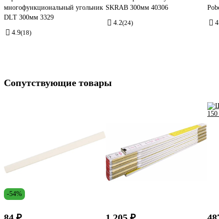
многофункциональный угольник
SKRAB 300мм 40306
Pob
DLT 300мм 3329
4.2
(24)
4
4.9
(18)
Сопутствующие товары
-54%
84 ₽
1 205 ₽
48