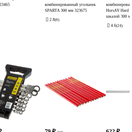
23465
комбинированный угольник
комбинирован
SPARTA 300 мм 323675
HorsAY Hard с
шкалой 300 м
2.8
(6)
4.6
(24)
₽
79 ₽
622 ₽
/шт