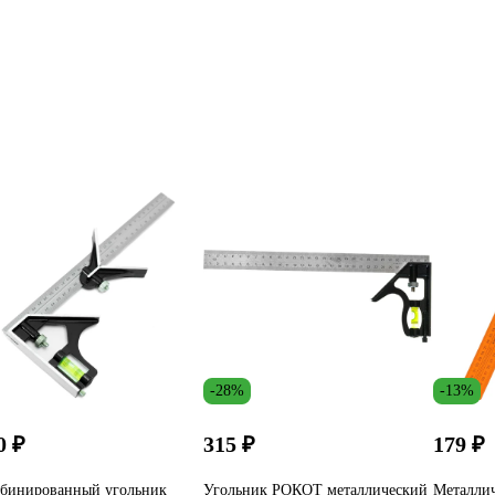
-28%
-13%
0 ₽
315 ₽
179 ₽
бинированный угольник
Угольник РОКОТ металлический
Металли