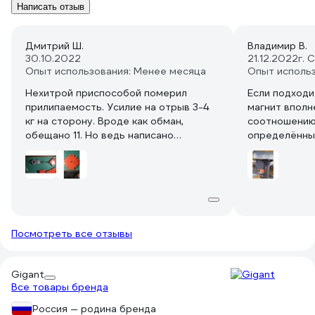
Написать отзыв
Дмитрий Ш.
Владимир В.
30.10.2022
21.12.2022
г. 
Опыт использования: Менее месяца
Опыт исполь
Нехитрой приспособой померил
Если подходи
прилипаемость. Усилие на отрыв 3-4
магнит вполн
кг на сторону. Вроде как обман,
соотношению
обещано 11. Но ведь написано
определённых
"максимальное усилие на отрыв 11кг",
эту цену жда
значит всё что меньше
притяжения З
соответствует. Да и 3 стороны по 4 кг
на цене в ущ
в сумме 12, вообще не к чему
задач, пробле
придираться. :-):-)
исполнителя.
помог в реше
Посмотреть все отзывы
Gigant
Все товары бренда
Россия — родина бренда