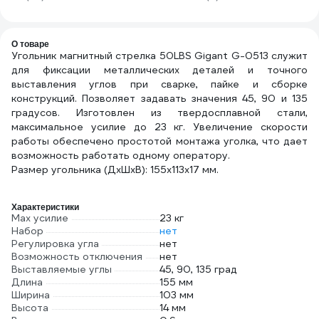
0,53 кг) GT-111GS
WELD CW40(cc)
О товаре
Угольник магнитный стрелка 50LBS Gigant G-0513 служит
для фиксации металлических деталей и точного
выставления углов при сварке, пайке и сборке
конструкций. Позволяет задавать значения 45, 90 и 135
градусов. Изготовлен из твердосплавной стали,
максимальное усилие до 23 кг. Увеличение скорости
работы обеспечено простотой монтажа уголка, что дает
возможность работать одному оператору.
Размер угольника (ДхШхВ): 155х113х17 мм.
Характеристики
Max усилие
23 кг
Набор
нет
Регулировка угла
нет
Возможность отключения
нет
Выставляемые углы
45, 90, 135 град
Длина
155 мм
Ширина
103 мм
Высота
14 мм