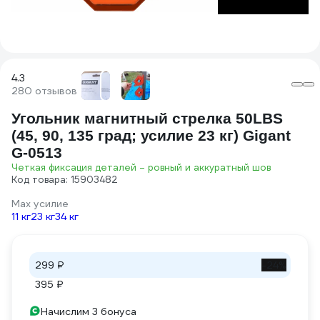
4.3
280 отзывов
Угольник магнитный стрелка 50LBS
(45, 90, 135 град; усилие 23 кг) Gigant
G-0513
Четкая фиксация деталей – ровный и аккуратный шов
Код товара: 15903482
Max усилие
11 кг
23 кг
34 кг
299 ₽
-24%
395 ₽
Начислим 3 бонуса