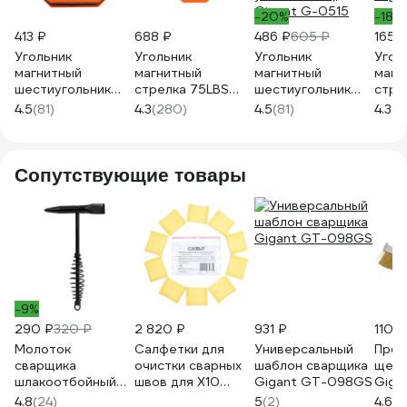
-20%
-18%
413 ₽
688 ₽
486 ₽
605 ₽
165 
Угольник
Угольник
Угольник
Угол
магнитный
магнитный
магнитный
магн
шестиугольник
стрелка 75LBS
шестиугольник
стре
50LBS (30, 45, 60,
(45, 90, 135 град;
75LBS (0, 45, 60,
(45, 
4.5
(81)
4.3
(280)
4.5
(81)
4.3
(2
75, 90, 135 град;
усилие 34 кг)
75, 90, 135 град;
усили
усилие 23 кг)
Gigant G-0512
усилие 34 кг)
Giga
Gigant G-0516
Gigant G-0515
Сопутствующие товары
-9%
290 ₽
320 ₽
2 820 ₽
931 ₽
110 ₽
Молоток
Салфетки для
Универсальный
Пров
сварщика
очистки сварных
шаблон сварщика
щетк
шлакоотбойный
швов для X10
Gigant GT-098GS
Giga
Gigant (клин/пика;
Pro/Auto 10 шт C-
4.8
(24)
5
(2)
4.6
(3