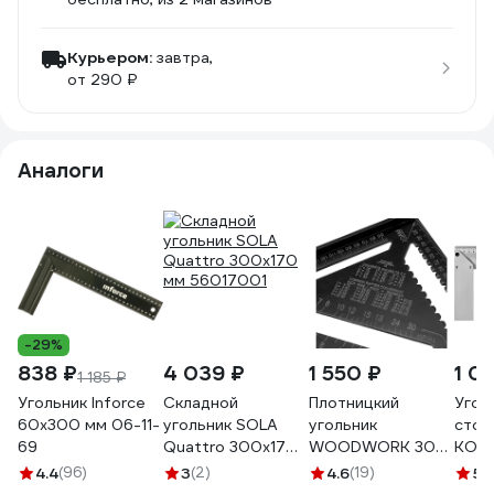
Курьером:
завтра,
от 290 ₽
Аналоги
-29%
838 ₽
4 039 ₽
1 550 ₽
1 0
1 185 ₽
Угольник Inforce
Складной
Плотницкий
Угол
60х300 мм 06-11-
угольник SOLA
угольник
стол
69
Quattro 300х170
WOODWORK 300
КОБА
мм 56017001
мм, алюминиевый,
алюм
4.4
(96)
3
(2)
4.6
(19)
5
(
метрический
386