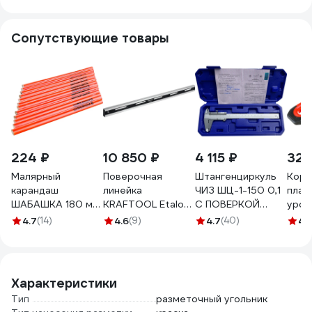
CTR-300
Сопутствующие товары
224 ₽
10 850 ₽
4 115 ₽
325
Малярный
Поверочная
Штангенциркуль
Коро
карандаш
линейка
ЧИЗ ШЦ-1-150 0,1
плас
ШАБАШКА 180 мм,
KRAFTOOL Etalon
С ПОВЕРКОЙ
уров
набор 12 шт 146-
600x36x16 мм
(ГРСИ № 93922-
Giga
4.7
(14)
4.6
(9)
4.7
(40)
4.
0002 206049
34277
24) 011601
Характеристики
Тип
разметочный угольник