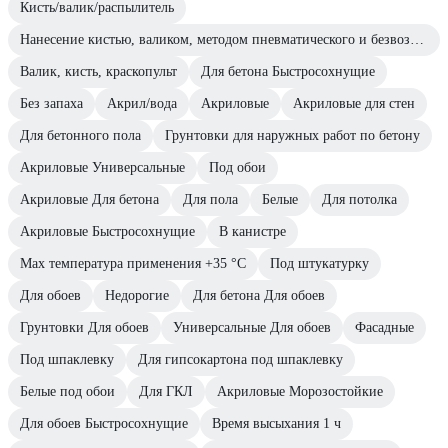
Кисть/валик/распылитель
Нанесение кистью, валиком, методом пневматического и безвоздушного распыления.
Валик, кисть, краскопульт
Для бетона Быстросохнущие
Без запаха
Акрил/вода
Акриловые
Акриловые для стен
Для бетонного пола
Грунтовки для наружных работ по бетону
Акриловые Универсальные
Под обои
Акриловые Для бетона
Для пола
Белые
Для потолка
Акриловые Быстросохнущие
В канистре
Max температура применения +35 °С
Под штукатурку
Для обоев
Недорогие
Для бетона Для обоев
Грунтовки Для обоев
Универсальные Для обоев
Фасадные
Под шпаклевку
Для гипсокартона под шпаклевку
Белые под обои
Для ГКЛ
Акриловые Морозостойкие
Для обоев Быстросохнущие
Время высыхания 1 ч