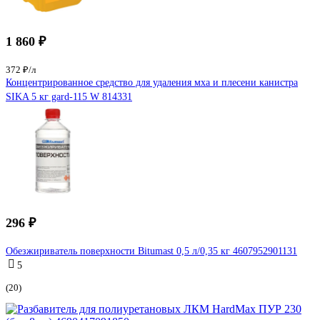
1 860 ₽
372 ₽/л
Концентрированное средство для удаления мха и плесени канистра
SIKA 5 кг gard-115 W 814331
296 ₽
Обезжириватель поверхности Bitumast 0,5 л/0,35 кг 4607952901131
5
(20)