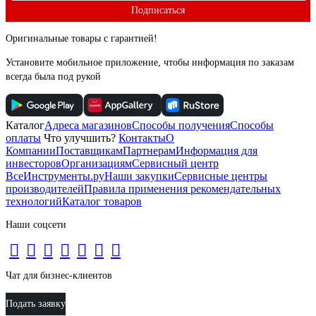
Подписаться
Оригинальные товары с гарантией!
Установите мобильное приложение, чтобы информация по заказам
всегда была под рукой
Каталог
Адреса магазинов
Способы получения
Способы
оплаты
Что улучшить?
Контакты
О
Компании
Поставщикам
Партнерам
Информация для
инвесторов
Организациям
Сервисный центр
ВсеИнструменты.ру
Наши закупки
Сервисные центры
производителей
Правила применения рекомендательных
технологий
Каталог товаров
Наши соцсети
Чат для бизнес-клиентов
Подать заявку