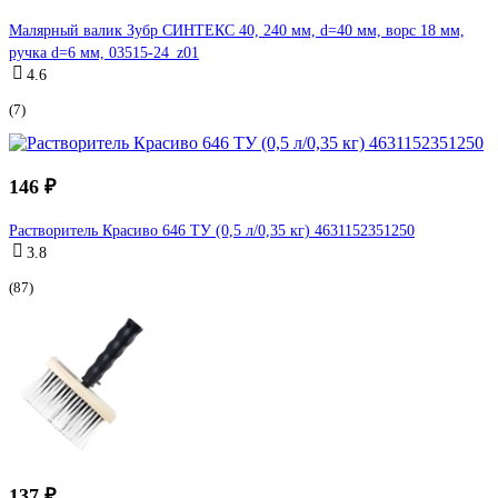
Малярный валик Зубр СИНТЕКС 40, 240 мм, d=40 мм, ворс 18 мм,
ручка d=6 мм, 03515-24_z01
4.6
(7)
146 ₽
Растворитель Красиво 646 ТУ (0,5 л/0,35 кг) 4631152351250
3.8
(87)
137 ₽