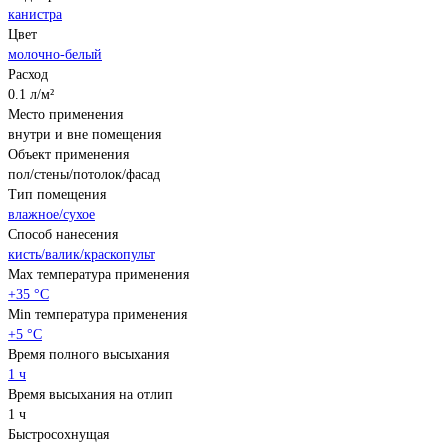
канистра
Цвет
молочно-белый
Расход
0.1 л/м²
Место применения
внутри и вне помещения
Объект применения
пол/стены/потолок/фасад
Тип помещения
влажное/сухое
Способ нанесения
кисть/валик/краскопульт
Max температура применения
+35 °С
Min температура применения
+5 °С
Время полного высыхания
1 ч
Время высыхания на отлип
1 ч
Быстросохнущая