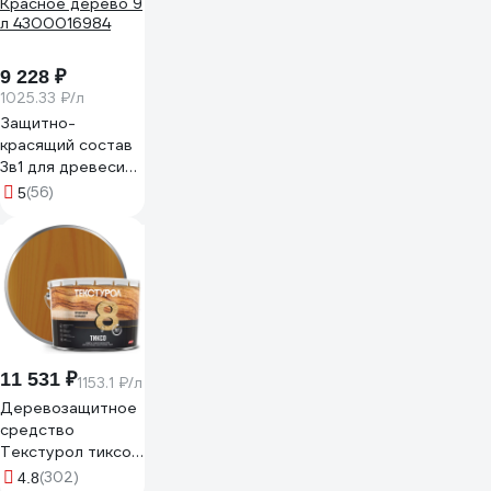
9 228 ₽
1025.33 ₽/л
Защитно-
красящий состав
3в1 для древесины
FARBITEX Карелия
(56)
5
Красное дерево 9
л 4300016984
11 531 ₽
1153.1 ₽/л
Деревозащитное
средство
Текстурол тиксо
тик 10л
(302)
4.8