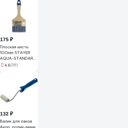
25948
175 ₽
Плоская кисть
100мм STAYER
AQUA-STANDARD
01032-100
(98)
4.6
132 ₽
Валик для лаков
Акор, ролик-мини