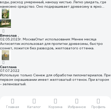
воды, расход умеренный, наношу кистью. Легко увидеть, где
нанесено средство. Оно подкрашивает древесину в ярко
жёлтый цвет, который при высыхании и впитывании
становится жёлто-фисташковым. Наношу на шлифованные
детали. Немного поднимает ворс, требуется повторное
лёгкое шлифование. Чтобы дошлифовать до чистой
древесины, надо приложить усилие. Грунтованная
поверхность красится легко.
Вячеслав .
02.05.2023
г. Москва
Опыт использования: Менее месяца
Антисептик использовал для пропитки древесины, быстро
сохнет, ложится без разводов, желтоватого оттенка.
Светлана
07.07.2022
Использую только Сенеж для обработки пиломатериалов. При
первом окрашивании имеет желтоватый оттенок. При втором
- зеленоватый.
Главная
Каталог
Корзина
Избранное
Профиль