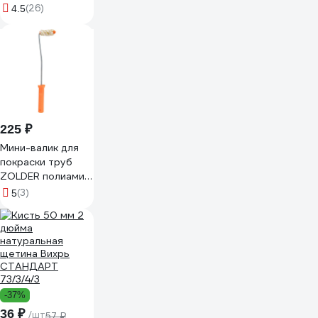
деревянная ручка,
(26)
4.5
натуральная
щетина, для
масляных красок)
TOPEX Профи
19b640
225 ₽
Мини-валик для
покраски труб
ZOLDER полиамид,
с ручкой, ворс 12
(3)
5
мм Z-105126
ЭК000135628
-37%
36 ₽
/шт
57 ₽