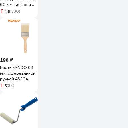
60 мм, велюр и
шерсть 4 мм,
(330)
4.8
кронштейн 6 мм,
Мастер 501 30
060
198 ₽
Кисть KENDO 63
мм, с деревянной
ручкой 46204
(32)
5