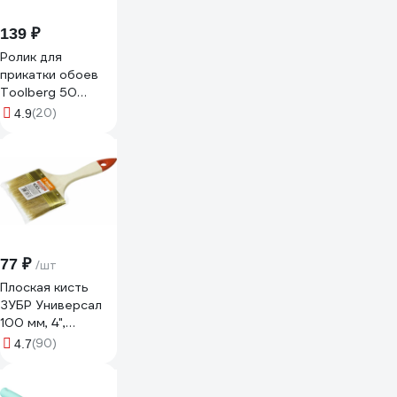
139 ₽
Ролик для
прикатки обоев
Toolberg 50
90003825986
(20)
4.9
77 ₽
/шт
Плоская кисть
ЗУБР Универсал
100 мм, 4",
светлая
(90)
4.7
натуральная
щетина 01099-
100_z01