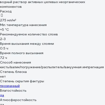
водный раствор активных целевых неорганических
компонентов
Расход
275 мл/м²
Min температура нанесения
+5 °С
Рекомендуемое количество слоев
2-3
Время высыхания между слоями
0.5 ч
Время полного высыхания
72 ч
Способ нанесения
кисть/валик/погружение/распылитель/вакуумная импрегнация
Степень блеска
нет
Степень скрытия фактуры
прозрачный
Влагостойкость
да
Атмосферостойкость
да