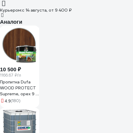
Курьером:
c 14 августа,
от 9 400 ₽
Аналоги
10 500 ₽
1166.67 ₽/л
Пропитка Dufa
WOOD PROTECT
Supreme, орех 9 л
МП00-008392
(180)
4.9