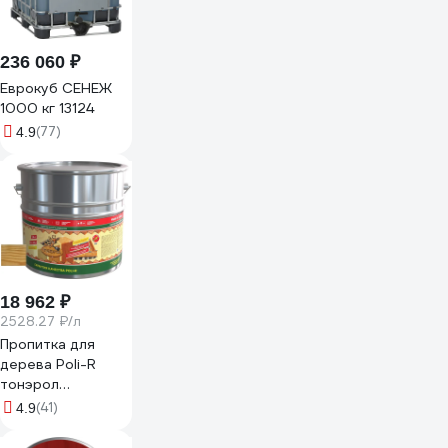
236 060 ₽
Еврокуб СЕНЕЖ
1000 кг 13124
(77)
4.9
18 962 ₽
2528.27 ₽/л
Пропитка для
дерева Poli-R
тонэрол
бесцветный, 7.5 л
(41)
4.9
13761