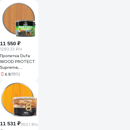
11 550 ₽
1283.33 ₽/л
Пропитка Dufa
WOOD PROTECT
Supreme,
сибирская
(180)
4.9
лиственница 9 л
МП00-008529
11 531 ₽
1153.1 ₽/л