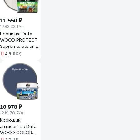
11 550 ₽
1283.33 ₽/л
Пропитка Dufa
WOOD PROTECT
Supreme, белая 9
л МП00-008386
(180)
4.9
10 978 ₽
1219.78 ₽/л
Кроющий
антисептик Dufa
WOOD COLOR
лунная ночь 9 л
(91)