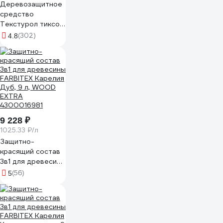
Деревозащитное
средство
Текстурол тиксо
белый 10л
(302)
4.8
90002005858
9 228 ₽
1025.33 ₽/л
Защитно-
красящий состав
3в1 для древесины
FARBITEX Карелия
(56)
5
Дуб, 9 л, WOOD
EXTRA
4300016981