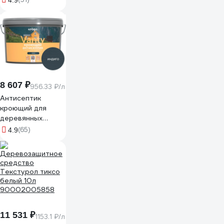
4.9
МП00-007423
8 607 ₽
956.33 ₽/л
Антисептик
кроющий для
деревянных
фасадов KRONA
(65)
4.9
VANTY индиго 9 л
66320711
11 531 ₽
1153.1 ₽/л