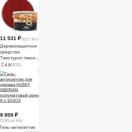
11 531 ₽
1153.1 ₽/л
Деревозащитное
средство
Текстурол тиксо
рябина 10л
(302)
4.8
90002002865
9 859 ₽
1095.44 ₽/л
Гель-антисептик