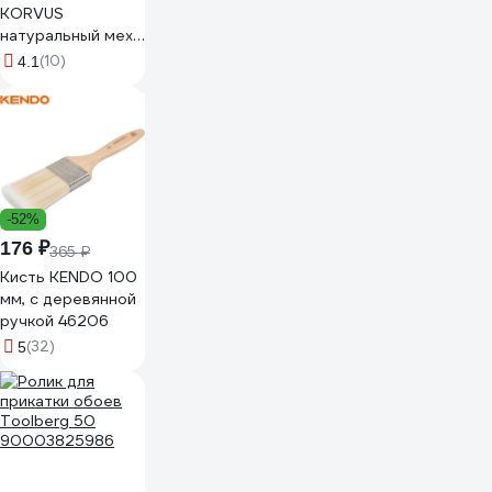
KORVUS
натуральный мех,
250 мм 0306240
(10)
4.1
90002688278
-52%
176 ₽
365 ₽
Кисть KENDO 100
мм, с деревянной
ручкой 46206
(32)
5