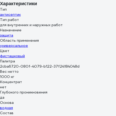
Характеристики
Тип
антисептик
Тип работ
для внутренних и наружных работ
Назначение
защита
Область применения
универсальное
Цвет
фисташковый
Палитра
2cba6720-080f-4079-b122-37f24184048d
Вес нетто
1000 кг
Концентрат
нет
Глубокого проникновения
да
Основа
водная
Состав