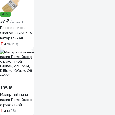
-12%
37 ₽
/шт
42 ₽
Плоская кисть
Slimline 2 SPARTA
натуральная
щетина,
(350)
4.3
деревянная ручка
824305
135 ₽
Малярный мини-
валик РемоКолор
с рукояткой
Гирпан, ось 6мм,
(28)
4.6