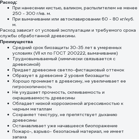
Расход:
При нанесении кистью, валиком, распылителем не менее
250 - 300 г/кв. м.
При вымачивании или автоклавировании 60 - 80 кг/куб.
м.
Расход зависит от условий эксплуатации и требуемого срока
службы обработанной древесины.
Преимущества
Средний срок биозащиты 30-35 лет в умеренных
условиях (VII кл по ГОСТ 200222, вымачивание)
Трудновымываемый (химически связывается с
древесиной)
Придает древесине светло-фисташковый оттенок
Образует в древесине 2 уровня биозащиты
Хорошо проникает в древесину, не увеличивает ее
гигроскопичность
Не ухудшает прочность, склеиваемость и
окрашиваемость древесины
Обладает низкой коррозионной агрессивностью к
черным металлам
Сохраняет текстуру, не препятствует дыханию
древесины
Останавливает уже начавшееся биопоражение
Пожаро-, взрыво- безопасный материал, не имеет
запаха