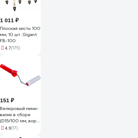
1 011 ₽
Плоская кисть 100
мм, 10 шт. Gigant
FB-100
(175)
4.7
151 ₽
Велюровый мини-
валик в сборе
(D15/100 мм, ворс
4 мм, бюгель 6 мм)
(17)
4.9
КЕДР 043-1510