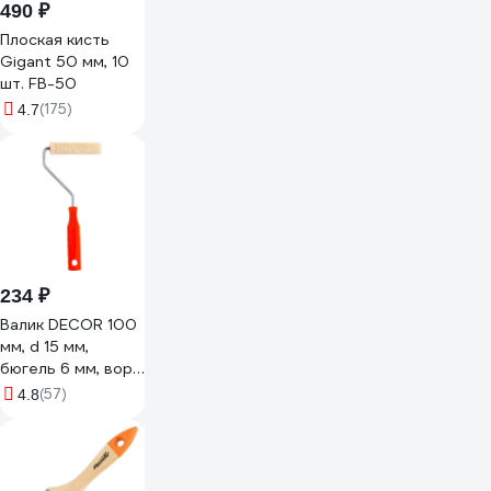
490 ₽
Плоская кисть
Gigant 50 мм, 10
шт. FB-50
(175)
4.7
234 ₽
Валик DECOR 100
мм, d 15 мм,
бюгель 6 мм, ворс
5 мм, велюр, ручка
(57)
4.8
стандарт mini
903-3110