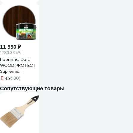
90002002866
11 550 ₽
1283.33 ₽/л
Пропитка Dufa
WOOD PROTECT
Supreme,
палисандр 9 л
(180)
4.9
МП00-008395
Сопутствующие товары