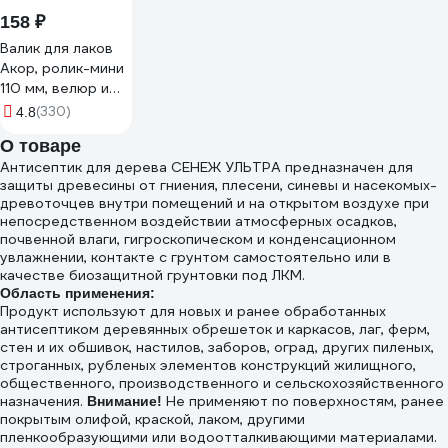
158 ₽
Валик для лаков
Акор, ролик-мини
110 мм, велюр и
шерсть 4 мм,
(330)
4.8
кронштейн 6 мм,
О товаре
Мастер 501 30 110
Антисептик для дерева СЕНЕЖ УЛЬТРА предназначен для
защиты древесины от гниения, плесени, синевы и насекомых-
древоточцев внутри помещений и на открытом воздухе при
непосредственном воздействии атмосферных осадков,
почвенной влаги, гигроскопическом и конденсационном
увлажнении, контакте с грунтом самостоятельно или в
качестве биозащитной грунтовки под ЛКМ.
Область применения:
Продукт используют для новых и ранее обработанных
антисептиком деревянных обрешеток и каркасов, лаг, ферм,
стен и их обшивок, настилов, заборов, оград, других пиленых,
строганных, рубленых элементов конструкций жилищного,
общественного, производственного и сельскохозяйственного
назначения.
Не применяют по поверхностям, ранее
Внимание!
покрытым олифой, краской, лаком, другими
пленкообразующими или водоотталкивающими материалами.