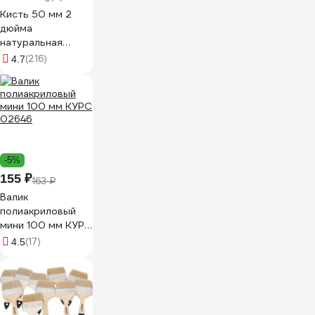
Кисть 50 мм 2
дюйма
натуральная
щетина Вихрь
(216)
4.7
СТАНДАРТ
73/3/4/3
-5%
155 ₽
163 ₽
Валик
полиакриловый
мини 100 мм КУРС
02646
(17)
4.5