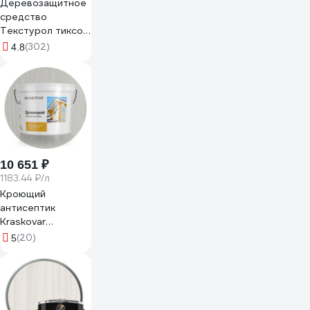
Деревозащитное
средство
Текстурол тиксо
сосна 10л
(302)
4.8
90002002867
10 651 ₽
1183.44 ₽/л
Кроющий
антисептик
Kraskovar
«Древокрой»,
(20)
5
База А, 9 л 1084