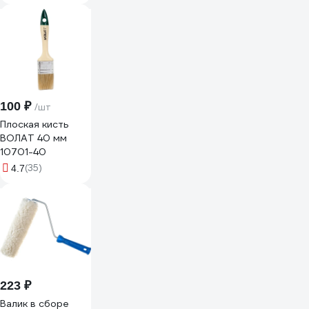
D15мм, 100мм, 06-
4-521
100 ₽
/шт
Плоская кисть
ВОЛАТ 40 мм
10701-40
(35)
4.7
223 ₽
Валик в сборе