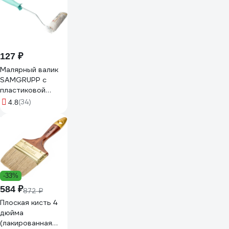
127 ₽
Малярный валик
SAMGRUPP с
пластиковой
ручкой, 100 мм,
(34)
4.8
ворс 12 мм SAMC-
009016100
-33%
584 ₽
872 ₽
Плоская кисть 4
дюйма
(лакированная