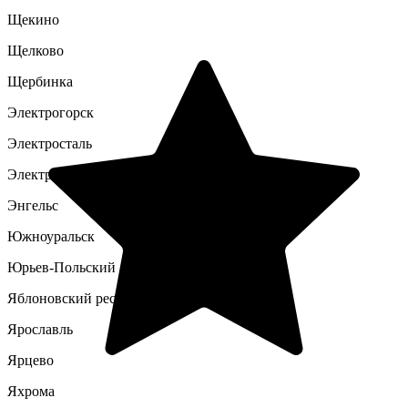
Щекино
Щелково
Щербинка
Электрогорск
Электросталь
Электроугли
Энгельс
Южноуральск
Юрьев-Польский
Яблоновский респ. Адыгея
Ярославль
Ярцево
Яхрома