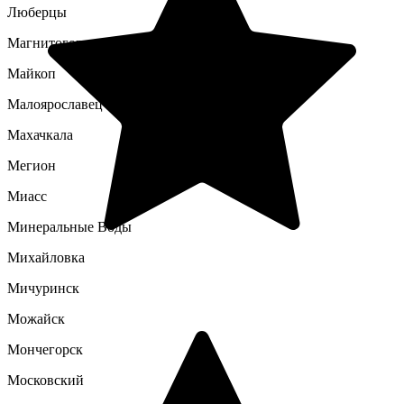
Люберцы
Магнитогорск
Майкоп
Малоярославец
Махачкала
Мегион
Миасс
Минеральные Воды
Михайловка
Мичуринск
Можайск
Мончегорск
Московский