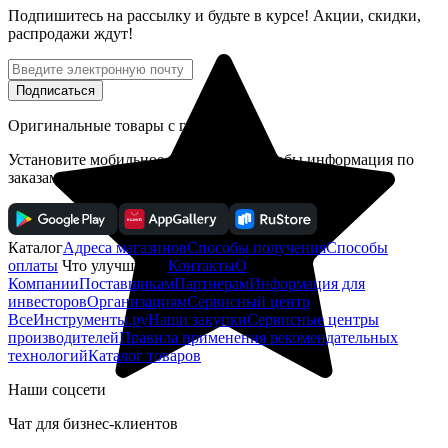
Подпишитесь
на рассылку
и будьте в курсе! Акции, скидки,
распродажи ждут!
Подписаться
Оригинальные товары с гарантией!
Установите мобильное приложение, чтобы информация по
заказам всегда была под рукой
Каталог
Адреса магазинов
Способы получения
Способы
оплаты
Что улучшить?
Контакты
О
Компании
Поставщикам
Партнерам
Информация для
инвесторов
Организациям
Сервисный центр
ВсеИнструменты.ру
Наши закупки
Сервисные центры
производителей
Правила применения рекомендательных
технологий
Каталог товаров
Наши соцсети
Чат для бизнес-клиентов