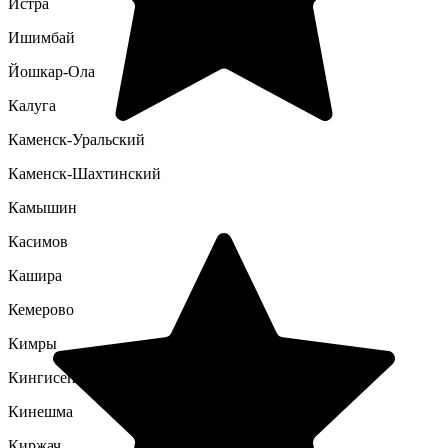
Истра
Ишимбай
Йошкар-Ола
Калуга
Каменск-Уральский
Каменск-Шахтинский
Камышин
Касимов
Кашира
Кемерово
Кимры
Кингисепп
Кинешма
Киржач