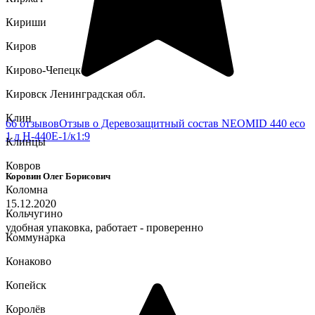
Кириши
Киров
Кирово-Чепецк
Кировск Ленинградская обл.
Клин
66 отзывов
Отзыв о Деревозащитный состав NEOMID 440 eco
1 л Н-440E-1/к1:9
Клинцы
Ковров
Коровин Олег Борисович
Коломна
15.12.2020
Кольчугино
удобная упаковка, работает - проверенно
Коммунарка
Конаково
Копейск
Королёв