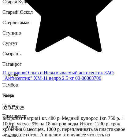
Старая Купавна
Старый Оскол
Стерлитамак
Ступино
Сургут
Сызрань
Таганрог
11 отзывов
Отзыв о Невымываемый антисептик ЗАО
Талдом
"Антисептик" ХМ-11 ведро 2.5 кг 00-00003706
Тамбов
Тверь
Роман
Темрюк
02.04.2025
Тимашевск
Бихромат натрия1 кг. 480 р. Медный купорос 1кг. 750 р. +
100гр. уксуса 9% на 18 литров воды Итого: 1230 р. срок
Тихвин
хранения 6 месяцев. 1000 р. переплачивать за пластиковое
ведерко не готов. А в целом это лучшее что есть из
Тобольск