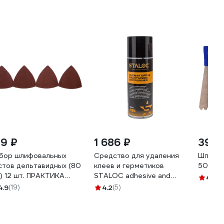
19 ₽
1 686 ₽
396 
бор шлифовальных
Средство для удаления
Шпател
стов дельтавидных (80
клеев и герметиков
50024
) 12 шт. ПРАКТИКА
STALOC adhesive and
4.5
(8
0-423
gasket remover sq-740
4.9
(19)
4.2
(5)
400 мл 104408927