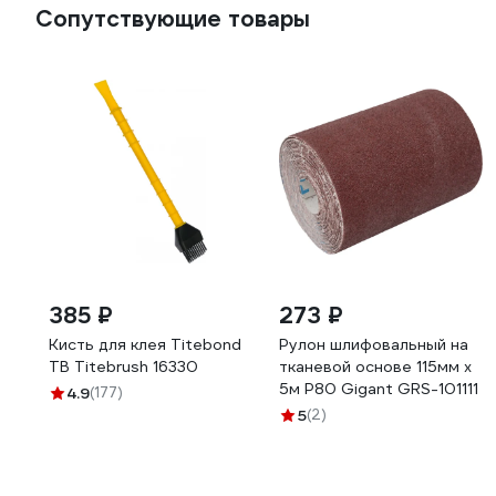
Сопутствующие товары
385 ₽
273 ₽
Кисть для клея Titebond
Рулон шлифовальный на
TB Titebrush 16330
тканевой основе 115мм х
5м Р80 Gigant GRS-101111
4.9
(177)
5
(2)