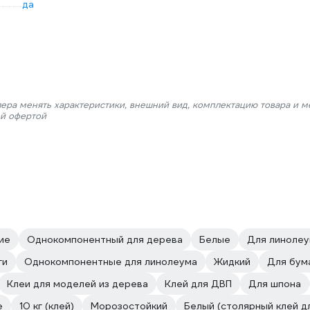
да
лера менять характеристики, внешний вид, комплектацию товара и м
ой офертой
ие
Однокомпонентный для дерева
Белые
Для линолеу
ги
Однокомпонентные для линолеума
Жидкий
Для бум
Клеи для моделей из дерева
Клей для ДВП
Для шпона
е
10 кг (клей)
Морозостойкий
Белый (столярный клей д