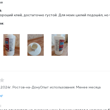
ше
:
роший клей, достаточно густой. Для моих целей подошёл, но 
ля:
8.2024
г. Ростов-на-Дону
Опыт использования: Менее месяца
кг
: