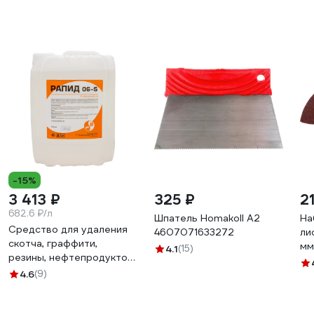
-15%
3 413 ₽
325 ₽
2
682.6 ₽/л
Шпатель Homakoll А2
На
Средство для удаления
4607071633272
ли
скотча, граффити,
мм
4.1
(15)
резины, нефтепродуктов
24
Рапид 06-S 5 л
4.6
(9)
4607002304585