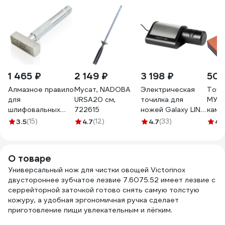
1 465 ₽
2 149 ₽
3 198 ₽
503
Алмазное правило
Мусат, NADOBA
Электрическая
Точи
для
URSA20 см,
точилка для
МУЛ
шлифовальных
722615
ножей Galaxy LINE
камн
кругов Men at
GL 2443, черный с
см V
3.5
(15)
4.7
(12)
4.7
(33)
4.1
Work с зерном 120
серебристым, 18
v6230
Вт, для металлич-
х, кухонных,
О товаре
керамических,
Универсальный нож для чистки овощей Victorinox
спортивных,
двустороннее зубчатое лезвие 7.6075.52 имеет лезвие с
складных ножей
серрейторной заточкой готово снять самую толстую
7021224430
кожуру, а удобная эргономичная ручка сделает
приготовление пищи увлекательным и лёгким.