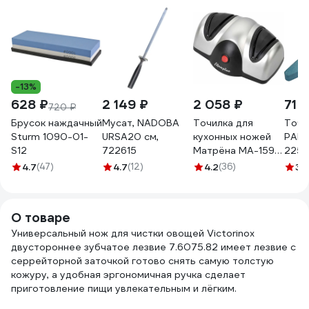
-13%
628 ₽
2 149 ₽
2 058 ₽
71 ₽
720 ₽
Брусок наждачный
Мусат, NADOBA
Точилка для
Точи
Sturm 1090-01-
URSA20 см,
кухонных ножей
PARK
S12
722615
Матрёна MA-159
225x
электрическая 40
1051
4.7
(47)
4.7
(12)
4.2
(36)
3.
Вт 00 8063
008063
О товаре
Универсальный нож для чистки овощей Victorinox
двустороннее зубчатое лезвие 7.6075.82 имеет лезвие с
серрейторной заточкой готово снять самую толстую
кожуру, а удобная эргономичная ручка сделает
приготовление пищи увлекательным и лёгким.