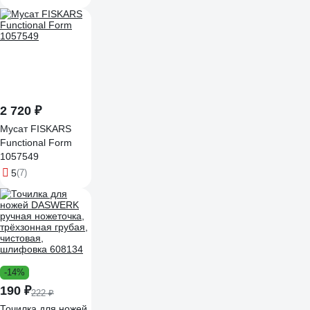
зернистость, Р200,
50х150 мм 35715-
03_z01
2 720 ₽
Мусат FISKARS
Functional Form
1057549
5
(7)
-14%
190 ₽
222 ₽
Точилка для ножей