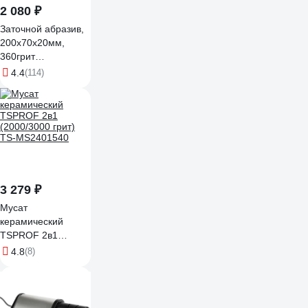
2 080 ₽
Заточной абразив,
200х70х20мм,
360грит
Петроградъ
4.4
(114)
М00015026
3 279 ₽
Мусат
керамический
TSPROF 2в1
(2000/3000 грит)
4.8
(8)
TS-MS2401540