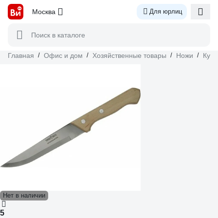
Москва
Для юрлиц
Поиск в каталоге
Главная
/
Офис и дом
/
Хозяйственные товары
/
Ножи
/
Кух
Нет в наличии
5