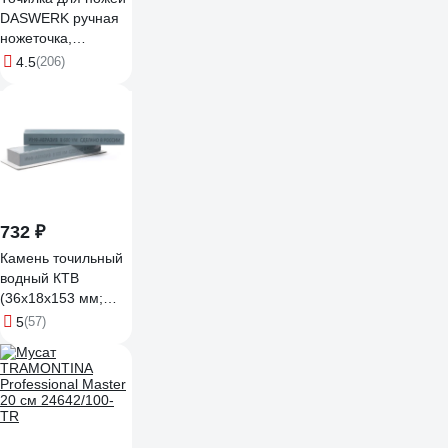
DASWERK ручная
ножеточка,
трёхзонная грубая,
4.5
(206)
чистовая,
шлифовка 608134
732 ₽
Камень точильный
водный КТВ
(36х18х153 мм;
B600; VM) ИНФ-
5
(57)
АБРАЗИВ Б-4922