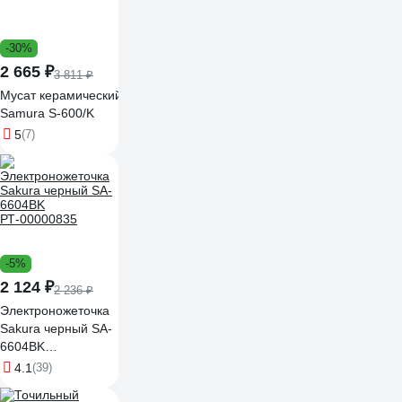
-30%
2 665 ₽
3 811 ₽
Мусат керамический 254 мм, белый
Samura S-600/K
5
(7)
-5%
2 124 ₽
2 236 ₽
Электроножеточка
Sakura черный SA-
6604BK
РТ-00000835
4.1
(39)