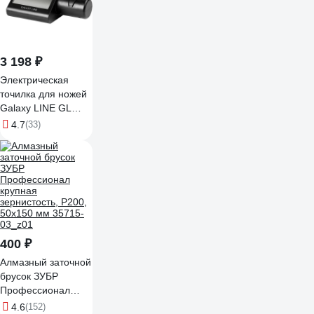
3 198 ₽
Электрическая
точилка для ножей
Galaxy LINE GL
2443, черный с
4.7
(33)
серебристым, 18
Вт, для металлич-х,
кухонных,
керамических,
спортивных,
складных ножей
7021224430
400 ₽
Алмазный заточной
брусок ЗУБР
Профессионал
крупная
4.6
(152)