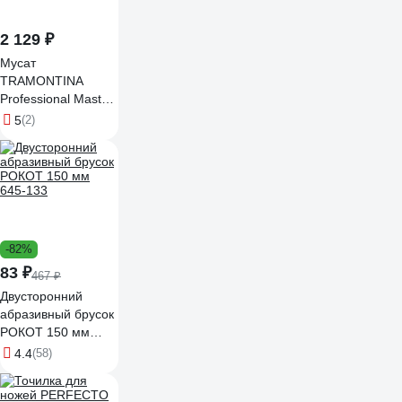
2 129 ₽
Мусат
TRAMONTINA
Professional Master
20 см 24642/100-
5
(2)
TR
-82%
83 ₽
467 ₽
Двусторонний
абразивный брусок
РОКОТ 150 мм
645-133
4.4
(58)