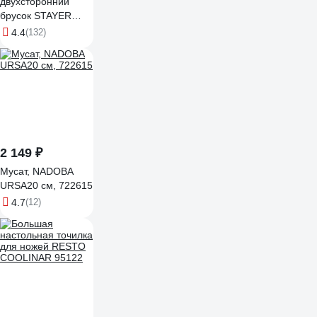
двухсторонний
брусок STAYER
150мм 3572-15
4.4
(132)
2 149 ₽
Мусат, NADOBA
URSA20 см, 722615
4.7
(12)