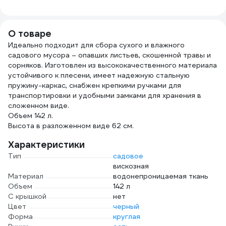
черенком GAV-16
кг
ЧЕРН
рабо
500м
О товаре
дере
Идеально подходит для сбора сухого и влажного
чере
садового мусора – опавших листьев, скошенной травы и
1200
сорняков. Изготовлен из высококачественного материала
4670
устойчивого к плесени, имеет надежную стальную
пружину-каркас, снабжен крепкими ручками для
транспортировки и удобными замками для хранения в
сложенном виде.
Объем 142 л.
Высота в разложенном виде 62 см.
Характеристики
Тип
садовое
вискозная
Материал
водонепроницаемая ткань
Объем
142 л
С крышкой
нет
Цвет
черный
Форма
круглая