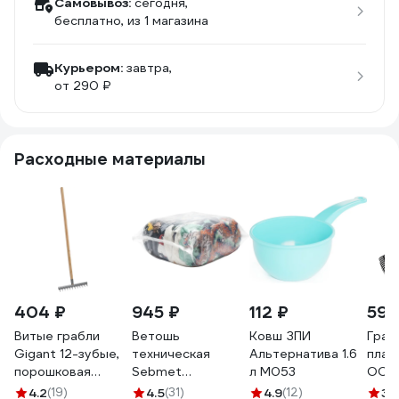
Самовывоз:
сегодня,
бесплатно
, из 1 магазина
Курьером:
завтра,
от 290 ₽
Расходные материалы
404 ₽
945 ₽
112 ₽
592
Витые грабли
Ветошь
Ковш ЗПИ
Граб
Gigant 12-зубые,
техническая
Альтернатива 1.6
плас
порошковая
Sebmet
л М053
ООО 
окраска, с
TD12000010, 10
АГРО
4.2
(19)
4.5
(31)
4.9
(12)
3.