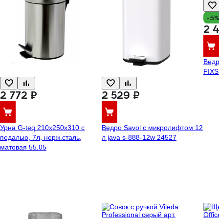
-5
2 
Ведр
FIXS
2 772 ₽
2 529 ₽
Урна G-teq 210х250х310 с
Ведро Savol с микролифтом 12
педалью, 7л, нерж.сталь,
л java s-888-12w 24527
матовая 55.05