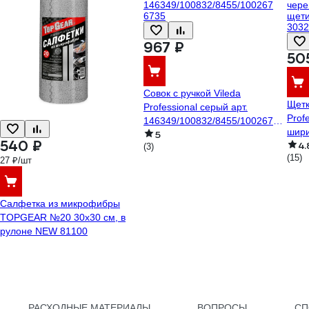
967 ₽
50
Совок с ручкой Vileda
Щетк
Professional серый арт.
Prof
146349/100832/8455/100267
шири
5
6735
540 ₽
4.
плас
(3)
(15)
27 ₽/шт
Салфетка из микрофибры
TOPGEAR №20 30x30 см, в
рулоне NEW 81100
РАСХОДНЫЕ МАТЕРИАЛЫ
ВОПРОСЫ
СП