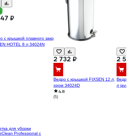
%
447 ₽
о с крышкой плавного закрывания
EN HOTEL 8 л 34024N
2 732 ₽
2 529
Ведро с крышкой FIXSEN 12 л,
Ведро Sa
хром 34024D
л java s-
4.8
(5)