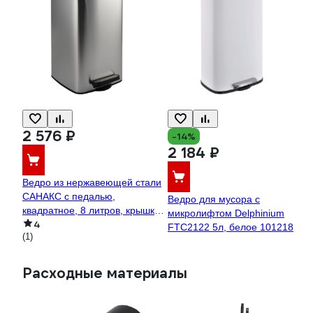
2 576 ₽
-14%
2 184 ₽
Ведро из нержавеющей стали
САНАКС с педалью,
Ведро для мусора с
квадратное, 8 литров, крышка
микролифтом Delphinium
4
микролифт, сатин 10808
FTC2122 5л, белое 101218
(1)
Расходные материалы