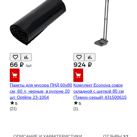
66 ₽
924 ₽
/шт
Пакеты для мусора ПНД 60x80
Комплект Econova совок
см, 60 л, черные, в рулоне 20
складной с щеткой 80 см
шт. Optiline 23-1054
(Темно-серый) 431500615
5
5
(21)
(1)
37
ОПИСАНИЕ И ХАРАКТЕРИСТИКИ
ОТЗЫВЫ