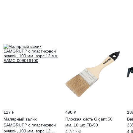
127 ₽
490 ₽
18
Малярный валик
Плоская кисть Gigant 50
Ва
SAMGRUPP с пластиковой
мм, 10 шт. FB-50
33
ручкой, 100 мм, ворс 12 мм
4.7
(175)
4.6