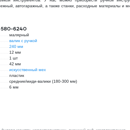
нейкой инструментов. У нас можно приобрести ручной инстру
пежный, автогаражный, а также станки, расходные материалы и м
T-580-6240
малярный
валик с ручкой
240 мм
12 мм
1 шт
42 мм
искусственный мех
пластик
средние/миди-валики (180-300 мм)
6 мм