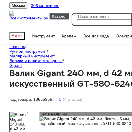
306 магазинов
Москва
Каталог
Акции
Инструмент
Крепеж
Всё для сада
Электри
Главная
/
Ручной инструмент
/
Малярный инструмент
/
Валики и ролики малярные
/
Gigant
Валик Gigant 240 мм, d 42 м
искусственный GT-580-624
Код товара:
18655956
5
(4 отзыва)
Нет в наличии