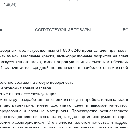
SAMC-009016100
4.8
(34)
4
СОПУТСТВУЮЩИЕ ТОВАРЫ
В
разборный, мех искусственный GT-580-6240 предназначен для мал
ть эмали, масляные краски, антикоррозионные покрытия на глад
 искусственного меха, имеет хорошую впитываемость и обеспеч
24 см считается средней по величине и наиболее оптимально
еление состава на любую поверхность.
 и экономит время мастера.
ние в процессе эксплуатации.
менты.ру, разработанная специально для требовательных маст
 инструментами, имеет доступную цену и высокое качество.
борудование и прочные материалы. Производство осуществляет
ров осуществляется в два этапа, каждая партия инструментов про
еским характеристикам. Это является залогом качества и надеж