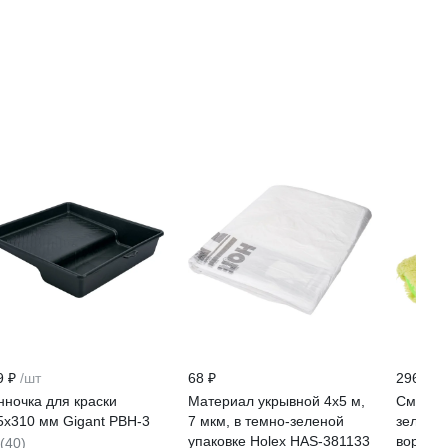
9 ₽
/шт
68 ₽
296 ₽
нночка для краски
Материал укрывной 4х5 м,
Сменны
5х310 мм Gigant PBH-3
7 мкм, в темно-зеленой
зеленый
упаковке Holex HAS-381133
ворс 16
(40)