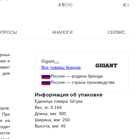
02-02-3
4.8
(58)
4
(1)
ОПРОСЫ
АНАЛОГИ
СЕРВИС
ярных
кие и
Gigant
ивает
Все товары бренда
й для
Россия — родина бренда
Россия — страна производства
Информация об упаковке
Единица товара: Штука
Вес, кг: 0.164
еров.
Длина, мм: 300
 При
Ширина, мм: 250
ся на
Высота, мм: 45
ходит
ности