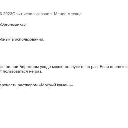
6.2023
Опыт использования: Менее месяца
5
Эргономика
5
обный в использовании.
к, но пои Бережном уходе может послужить не раз. Если после ис
 пользоваться не раз.
:
ерхности раствором «Мокрый камень».