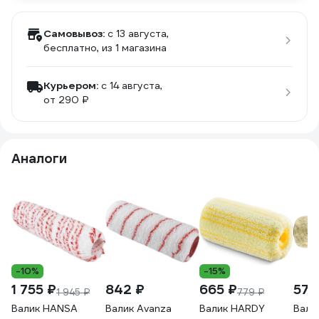
Самовывоз:
c 13 августа,
бесплатно
, из 1 магазина
Курьером:
c 14 августа,
от 290 ₽
Аналоги
-10%
-15%
1 755 ₽
842 ₽
665 ₽
571
1 945 ₽
779 ₽
Валик HANSA
Валик Avanza
Валик HARDY
Вали