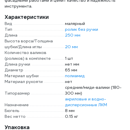
фасадными работами и ценит качество и надежность
инструмента.
Характеристики
Вид
малярный
Тип
ролик без ручки
Длина
250 мм
Высота ворса/Толщина
шубки/Длина иглы
20 мм
Количество валиков
(роликов) в комплекте
1 шт
Длина ручки
нет мм
Диаметр
65 мм
Материал шубки
полиамид
Материал рукояти
нет
средние/миди-валики (180-
Типоразмер
300 мм)
акриловые и водно-
Назначение
дисперсионные ЛКМ
Бюгель
8 мм
Вес нетто
0.15 кг
Упаковка