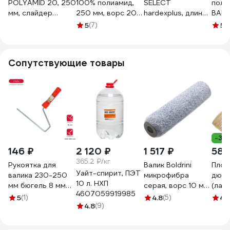
POLYAMID 20, 250
100% полиамид,
SELECT
поли
мм, слайдер
250 мм, ворс 20
hardexplus, длина
ВАРЯ
500025
мм VR11-250
25см, d68 мм,
тов-
5
(7)
5
(1
ворс 18 мм,
полиамидная
шубка, без ручки
Сопутствующие товары
0100-136825
-33
146 ₽
2 120 ₽
1 517 ₽
584
365.2 ₽/кг
Рукоятка для
Валик Boldrini
Плос
Уайт-спирит, ПЭТ
валика 230-250
микрофибра
дюй
10 л. НХП
мм бюгель 8 мм
серая, ворс 10 мм,
(лак
4607059919985
KRAFOR 084-2325
250х48 мм, 94828
дере
5
(1)
4.8
(5)
4.
54840
4.8
(9)
нату
щети
масл